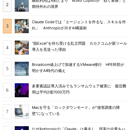
継続利用は4割どまり M365 Copilotが「効く業務」と
期待外れの境界
Claude Codeでは「エージェントを作るな、スキルを作
れ」 Anthropicが示すAI構築術
“脱Excel”を待ち受ける乱立問題 カカクコムが新ツール
導入を見送った理由
Broadcom値上げで加速するVMware移行 HPE幹部が
明かすAI時代の備え
多要素認証導入済みでもランサムウェア被害に 復旧費
用は平均2億7000万円
Macを守る「ロックダウンモード」が“侵害調査の障
壁”になっている
なぜAnthropicの「Claude」は暴走し、現実の企業をハ