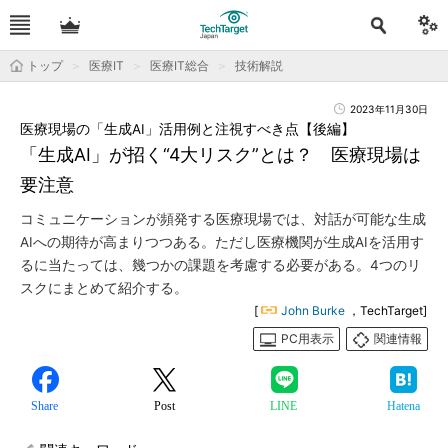
トップ
医療IT
医療IT総合
技術解説
2023年11月30日
医療現場の「生成AI」活用例と注視すべき点【後編】
「生成AI」が招く“4大リスク”とは？ 医療現場は
要注意
コミュニケーションが頻発する医療現場では、対話が可能な生成
AIへの期待が高まりつつある。ただし医療機関が生成AIを活用す
るに当たっては、幾つかの課題を考慮する必要がある。4つのリ
スクにまとめて紹介する。
[
John Burke
，TechTarget]
PC用表示
関連情報
Share
Post
LINE
Hatena