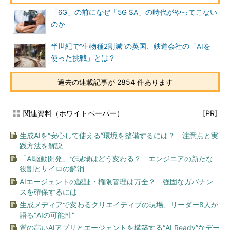
「6G」の前になぜ「5G SA」の時代がやってこない
のか
半世紀で“生物種2割減”の英国、鉄道会社の「AIを
使った挑戦」とは？
過去の連載記事が 2854 件あります
関連資料（ホワイトペーパー）
[PR]
生成AIを“安心して使える”環境を整備するには？ 注意点と実
践方法を解説
「AI駆動開発」で現場はどう変わる？ エンジニアの新たな
役割とサイロの解消
AIエージェントの認証・権限管理は万全？ 強固なガバナン
スを確保するには
生成メディアで変わるクリエイティブの現場、リーダー8人が
語る“AIの可能性”
質の高いAIアプリとエージェントを構築する“AI Ready”なデー