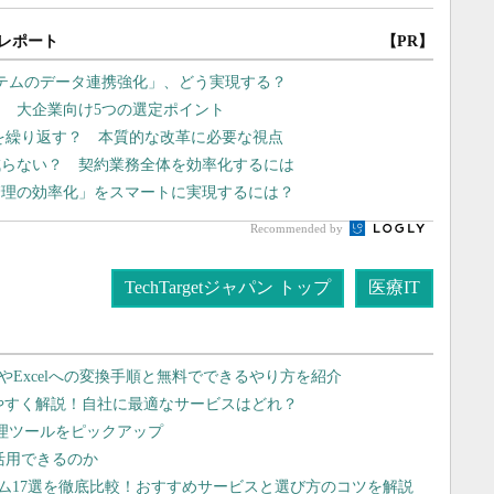
レポート
【PR】
テムのデータ連携強化」、どう実現する？
 大企業向け5つの選定ポイント
”を繰り返す？ 本質的な改革に必要な視点
減らない？ 契約業務全体を効率化するには
管理の効率化」をスマートに実現するには？
Recommended by
TechTargetジャパン トップ
医療IT
dやExcelへの変換手順と無料でできるやり方を紹介
りやすく解説！自社に最適なサービスはどれ？
管理ツールをピックアップ
で活用できるのか
テム17選を徹底比較！おすすめサービスと選び方のコツを解説