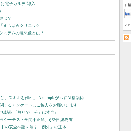
向け電子カルテ”導入
ト構
）
鍵は？
／B
「まつばらクリニック」
Tシステムの理想像とは？