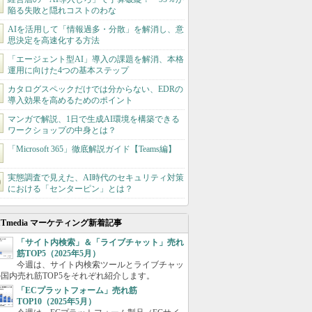
陥る失敗と隠れコストのわな
AIを活用して「情報過多・分散」を解消し、意
思決定を高速化する方法
「エージェント型AI」導入の課題を解消、本格
運用に向けた4つの基本ステップ
カタログスペックだけでは分からない、EDRの
導入効果を高めるためのポイント
マンガで解説、1日で生成AI環境を構築できる
ワークショップの中身とは？
「Microsoft 365」徹底解説ガイド【Teams編】
実態調査で見えた、AI時代のセキュリティ対策
における「センターピン」とは？
ITmedia マーケティング新着記事
「サイト内検索」＆「ライブチャット」売れ
筋TOP5（2025年5月）
今週は、サイト内検索ツールとライブチャッ
国内売れ筋TOP5をそれぞれ紹介します。
「ECプラットフォーム」売れ筋
TOP10（2025年5月）