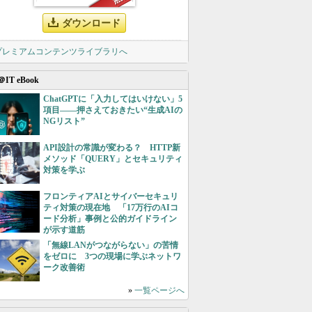
ダウンロード
 プレミアムコンテンツライブラリへ
＠IT eBook
ChatGPTに「入力してはいけない」5
項目――押さえておきたい“生成AIの
NGリスト”
API設計の常識が変わる？ HTTP新
メソッド「QUERY」とセキュリティ
対策を学ぶ
フロンティアAIとサイバーセキュリ
ティ対策の現在地 「17万行のAIコ
ード分析」事例と公的ガイドライン
が示す道筋
「無線LANがつながらない」の苦情
をゼロに 3つの現場に学ぶネットワ
ーク改善術
»
一覧ページへ