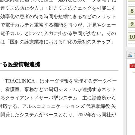
伝達ミスの防止や入力・処方ミスのチェックを可能にす
の効率化や患者の待ち時間を短縮できるなどのメリット
点で電子カルテと重複する機能を持つが、所見やシェー
る電子カルテと比べて入力に掛かる手間が少ない。その
は「医師の診療業務におけるIT化の最初のステップ」
する医療情報連携
RACLINICA」はオーダ情報を管理するデータベー
局、看護室、事務などの周辺システムが連携するネット
図るクライアント／サーバ型システム。主に診療所から
対応する。アルスコミュニケーションズ 代表取締役 矢
開発したシステムがベースとなり、2002年から同社が