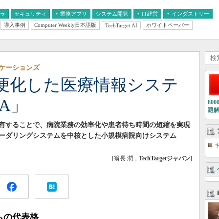
フラ
セキュリティ
業務アプリ
システム開発
IT経営
インダストリー
導入事例
Computer Weekly日本語版
ホワイトペーパー
TechTarget.AI
AI
経営とIT
医療IT
中堅・中小企業とIT
教育IT
ケーションズ
便化した医療情報システ
CA」
80
題
有することで、病院業務の効率化や患者待ち時間の短縮を実現
ーダリングシステムを中核とした小規模病院向けシステム
[翁長 潤，
TechTargetジャパン
]
ムの代表格