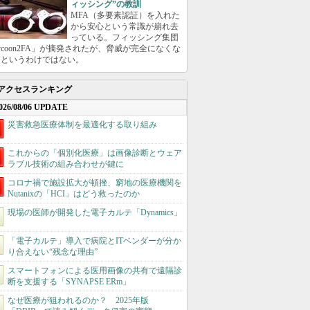
ィッシング”の教訓
MFA（多要素認証）を入れた
から安心という常識が崩れ去
っている。フィッシング集団
ycoon2FA」が摘発されたが、脅威が完全になくな
たというわけではない。
アクセスランキング
026/08/06 UPDATE
災害救急医療体制を最適化する取り組み
これからの「個別化医療」は画像診断とウェア
ラブル技術の組み合わせが鍵に
コロナ禍で施設拡大が頓挫、窮地の医療機関を
Nutanixの「HCI」はどう救ったのか
現場の医師が開発した電子カルテ「Dynamics」
「電子カルテ」導入で病院とITベンダーが分か
り合えない“残念な理由”
スマートフォンによる医用画像の共有で遠隔診
断を支援する「SYNAPSE ERm」
なぜ医療が狙われるのか？ 2025年版