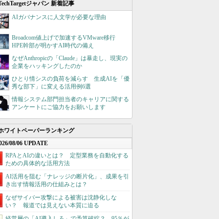
TechTargetジャパン 新着記事
AIガバナンスに人文学が必要な理由
Broadcom値上げで加速するVMware移行
HPE幹部が明かすAI時代の備え
なぜAnthropicの「Claude」は暴走し、現実の
企業をハッキングしたのか
ひとり情シスの負荷を減らす 生成AIを「優
秀な部下」に変える活用例6選
情報システム部門担当者のキャリアに関する
アンケートにご協力をお願いします
ホワイトペーパーランキング
026/08/06 UPDATE
RPAとAIの違いとは？ 定型業務を自動化する
ための具体的な活用方法
AI活用を阻む「ナレッジの断片化」、成果を引
き出す情報活用の仕組みとは？
なぜサイバー攻撃による被害は沈静化しな
い？ 報道では見えない本質に迫る
経営層の「AI導入しろ」で予算破綻？ 95％が