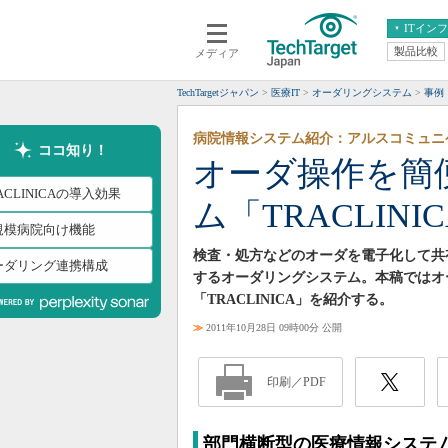
ITイン
製品比較
メディア
クラウド
エンタープライズ
ERP
仮想化
TechTargetジャパン
医療IT
オーダリングシステム
事例
データ分析
サーバ＆ストレージ
病院情報システム紹介：アルスコミュニ
CX
スマートモバイル
ココ知り！
オーダ操作を簡
情報系システム
ネットワーク
ACLINICAの導入効果
ム「TRACLINI
システム運用管理
規模病院向け機能
検査・処方などのオーダを電子化して共
ーダリング連携構成
するオーダリングシステム。本稿ではオ
「TRACLINICA」を紹介する。
≫
2011年10月28日 09時00分 公開
印刷／PDF
部門横断型の医療情報システ