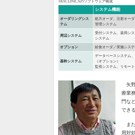
TRACLINICAのソフトウェア構成
システム機能
オーダリングシス
処方オーダ、注射オーダ
テム
管理システム
受付システム、薬局シス
周辺システム
システム
オプション
給食オーダ／実施システ
データベースシステム、
基幹システム
（オプション）
監視システム、リモート
矢野
療業
門な
でき
また
用対