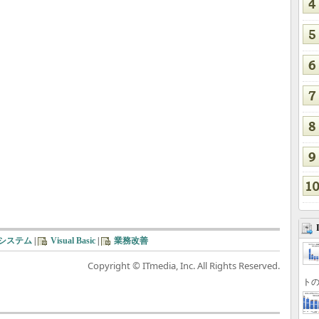
システム
|
Visual Basic
|
業務改善
Copyright © ITmedia, Inc. All Rights Reserved.
トの