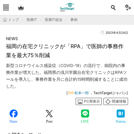
トップ
医療IT
医療IT総合
事例
2023年4月24日
NEWS
福岡の在宅クリニックが「RPA」で医師の事務作
業を最大75％削減
新型コロナウイルス感染症（COVID-19）の流行で、病院内の事
務作業が増大した。福岡県の浅川学園台在宅クリニックはRPAツ
ールを導入し、事務作業を月に合計約15時間削減することに成功
した。
[
松本一郎
，TechTargetジャパン]
PC用表示
関連情報
Share
Post
LINE
Hatena