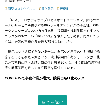
関連キーワード
新型コロナウイルス
|
導入効果
|
医療IT
「RPA」（ロボティックプロセスオートメーション）関係のツ
ールやサービスを提供するRPAホールディングスの子会社、RPA
テクノロジーズは2023年4月18日、福岡県の浅川学園台在宅クリ
ニックがRPAツール「BizRobo!」を導入したと発表。同クリニッ
クは、医師の事務作業を最大75％自動化した。
病気になり通院できない場合に、自宅など患者の住む場所で治
療することを在宅医療という。浅川学園台在宅クリニックは、北
九州市八幡西区および近隣に住む患者80人に、月に数回の訪問診
療や服薬管理を通して在宅医療を提供している。
COVID-19で事務作業が増大、院長自らIT化のメス
続きを読む