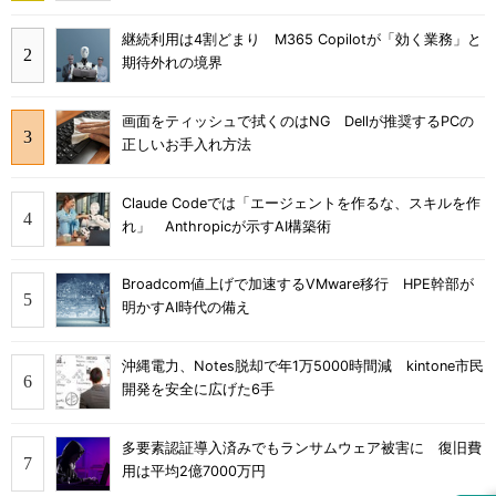
継続利用は4割どまり M365 Copilotが「効く業務」と
期待外れの境界
画面をティッシュで拭くのはNG Dellが推奨するPCの
正しいお手入れ方法
Claude Codeでは「エージェントを作るな、スキルを作
れ」 Anthropicが示すAI構築術
Broadcom値上げで加速するVMware移行 HPE幹部が
明かすAI時代の備え
沖縄電力、Notes脱却で年1万5000時間減 kintone市民
開発を安全に広げた6手
多要素認証導入済みでもランサムウェア被害に 復旧費
用は平均2億7000万円