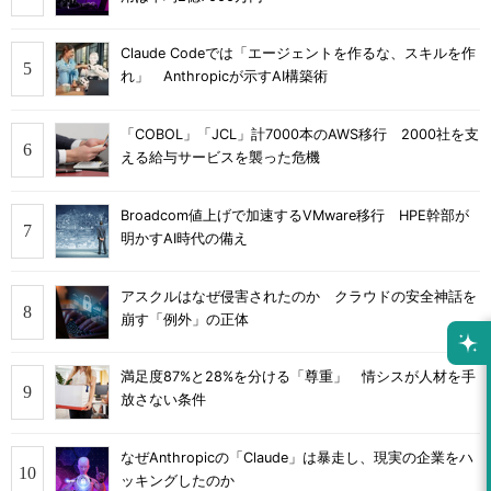
Claude Codeでは「エージェントを作るな、スキルを作
れ」 Anthropicが示すAI構築術
「COBOL」「JCL」計7000本のAWS移行 2000社を支
える給与サービスを襲った危機
Broadcom値上げで加速するVMware移行 HPE幹部が
明かすAI時代の備え
アスクルはなぜ侵害されたのか クラウドの安全神話を
崩す「例外」の正体
満足度87%と28%を分ける「尊重」 情シスが人材を手
放さない条件
なぜAnthropicの「Claude」は暴走し、現実の企業をハ
ッキングしたのか