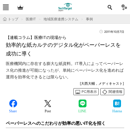
トップ
医療IT
地域医療連携システム
事例
2011年10月7日
【連載コラム】医療ITの現場から
効率的な紙カルテのデジタル化がペーパーレスを
成功に導く
医療機関内に存在する膨大な紙資料。IT導入によってペーパーレ
ス化の推進が可能になったが、単純にペーパーレス化を進めれば
運用を効率化できるとは限らない。
[大西大輔，メディキャスト]
PC用表示
関連情報
Share
Post
LINE
Hatena
ペーパーレスへのこだわりが効率の悪いIT化を招く