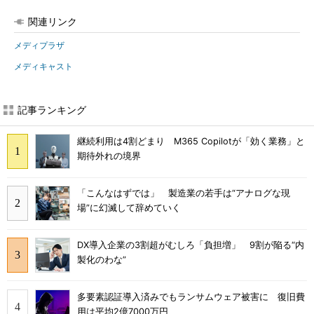
関連リンク
メディプラザ
メディキャスト
記事ランキング
継続利用は4割どまり M365 Copilotが「効く業務」と
期待外れの境界
「こんなはずでは」 製造業の若手は“アナログな現
場”に幻滅して辞めていく
DX導入企業の3割超がむしろ「負担増」 9割が陥る“内
製化のわな”
多要素認証導入済みでもランサムウェア被害に 復旧費
用は平均2億7000万円