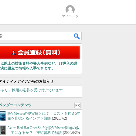
マイページ
00点以上の技術資料や導入事例など、IT導入の課
解決に役立つ情報を入手できます。
アイティメディアからのお知らせ
キャリア採用の応募を受け付けています
ベンダーコンテンツ
PR
脱VMwareの現実解とは？ コストを抑え5年
先を見据えるインフラ戦略
(2026/7/2)
Azure Red Hat OpenShiftは脱VMware問題の救
世主になるか？ 技術資料で解説
(2026/6/29)