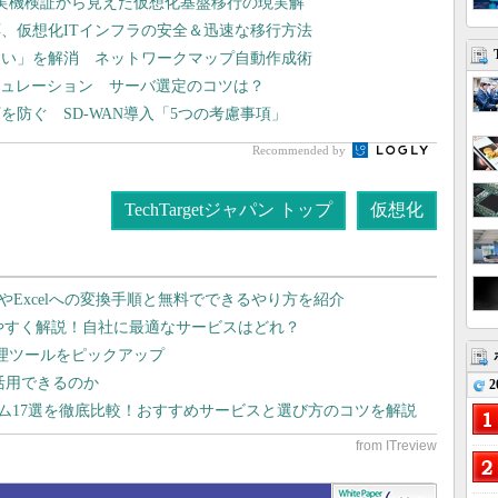
や実機検証から見えた仮想化基盤移行の現実解
、仮想化ITインフラの安全＆迅速な移行方法
ない」を解消 ネットワークマップ自動作成術
シミュレーション サーバ選定のコツは？
防ぐ SD-WAN導入「5つの考慮事項」
Recommended by
TechTargetジャパン トップ
仮想化
dやExcelへの変換手順と無料でできるやり方を紹介
りやすく解説！自社に最適なサービスはどれ？
管理ツールをピックアップ
で活用できるのか
2
テム17選を徹底比較！おすすめサービスと選び方のコツを解説