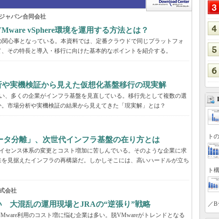
ジャパン合同会社
are vSphere環境を運用する方法とは？
くの企業の関心事となっている。本資料では、定番クラウドで同じプラットフォ
て、その特長と導入・移行に向けた基本的なポイントを紹介する。
分析や実機検証から見えた仮想化基盤移行の現実解
に伴い、多くの企業がインフラ基盤を見直している。移行先として複数の選
か。市場分析や実機検証の結果から見えてきた「現実解」とは？
トの
ータ分離」、次世代インフラ基盤の在り方とは
、ライセンス体系の変更とコスト増加に苦しんでいる。そのような企業に求
来を見据えたインフラの再構築だ。しかしそこには、高いハードルが立ち
ト構
式会社
い 大混乱の運用現場とJRAの“逆張り”戦略
／B
VMware利用のコスト増に悩む企業は多い。脱VMwareがトレンドとなる