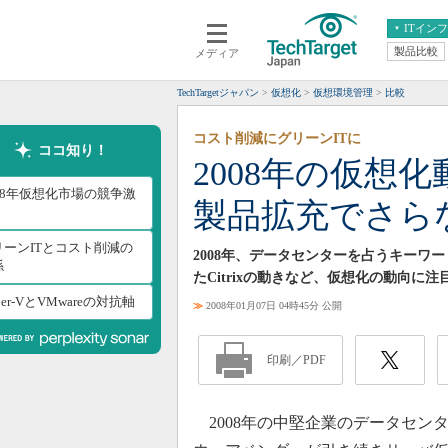
ITイン
製品比較
メディア
クラウド
エンタープライズ
ERP
仮想化
TechTargetジャパン
仮想化
仮想環境管理
比較
データ分析
サーバ＆ストレージ
コスト削減にグリーンITに
CX
スマートモバイル
ココ知り！
2008年の仮想
情報系システム
ネットワーク
008年仮想化市場の競争激
製品拡充でさら
システム運用管理
リーンITとコスト削減の
2008年、データセンターを占うキーワードは仮想
係
たCitrixの動きなど、仮想化の動向に注
per-VとVMwareの対抗軸
≫
2008年01月07日 04時45分 公開
印刷／PDF
2008年の中堅企業のデータセン