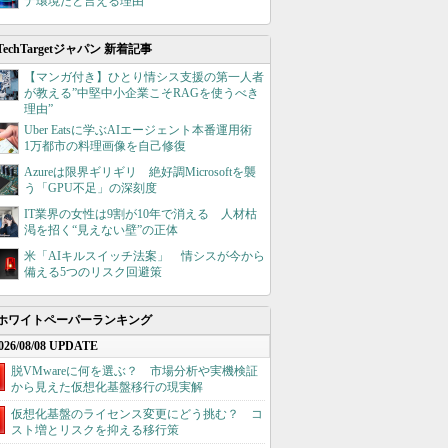
ナ環境だと言える理由
TechTargetジャパン 新着記事
【マンガ付き】ひとり情シス支援の第一人者
が教える”中堅中小企業こそRAGを使うべき
理由”
Uber Eatsに学ぶAIエージェント本番運用術
1万都市の料理画像を自己修復
Azureは限界ギリギリ 絶好調Microsoftを襲
う「GPU不足」の深刻度
IT業界の女性は9割が10年で消える 人材枯
渇を招く“見えない壁”の正体
米「AIキルスイッチ法案」 情シスが今から
備える5つのリスク回避策
ホワイトペーパーランキング
026/08/08 UPDATE
脱VMwareに何を選ぶ？ 市場分析や実機検証
から見えた仮想化基盤移行の現実解
仮想化基盤のライセンス変更にどう挑む？ コ
スト増とリスクを抑える移行策