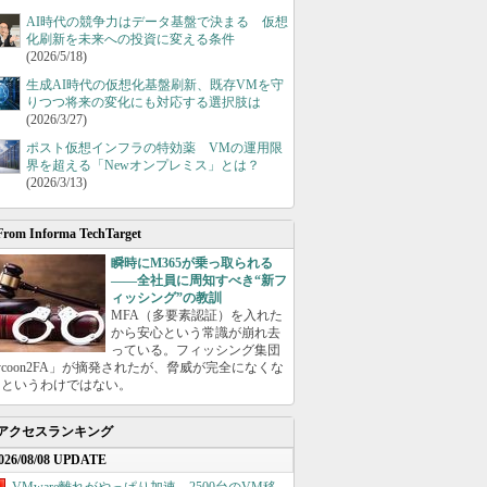
AI時代の競争力はデータ基盤で決まる 仮想
化刷新を未来への投資に変える条件
(2026/5/18)
生成AI時代の仮想化基盤刷新、既存VMを守
りつつ将来の変化にも対応する選択肢は
(2026/3/27)
ポスト仮想インフラの特効薬 VMの運用限
界を超える「Newオンプレミス」とは？
(2026/3/13)
From Informa TechTarget
瞬時にM365が乗っ取られる
――全社員に周知すべき“新フ
ィッシング”の教訓
MFA（多要素認証）を入れた
から安心という常識が崩れ去
っている。フィッシング集団
ycoon2FA」が摘発されたが、脅威が完全になくな
たというわけではない。
アクセスランキング
026/08/08 UPDATE