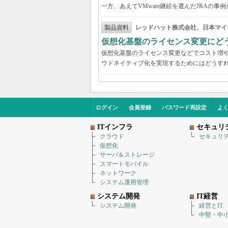
一方、あえてVMware継続を選んだJRAの
製品資料
レッドハット株式会社、日本マイ
仮想化基盤のライセンス変更にど
仮想化基盤のライセンス変更などでコスト増
ウドネイティブ化を実現するためにはどうす
ログイン
会員登録
パスワード再設定
よ
ITインフラ
セキュリ
クラウド
セキュリ
仮想化
サーバ＆ストレージ
スマートモバイル
ネットワーク
システム運用管理
システム開発
IT経営
システム開発
経営とIT
中堅・中小