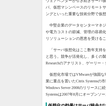
ウェアベンダーが引き続きサーバ
バ、仮想マシンベースのリモート
ングといった重要な技術分野で仮
中堅企業のデータセンターマネジ
や電力コストの節減、管理の容易
リソリューションの恩恵を受ける
「サーバ仮想化はここ数年支持を
と思う。競争が活発化し、多くの製品が
Researchのアナリスト、ゲーリ
仮想化市場ではVMwareが強固な地
業に重点を置いたCitrix Systems
Windows Server 2008のリ
Systemsは2007年8月にオープン
仮想化の効果はサーバ統合だ