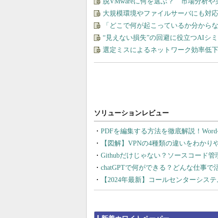
脱VMwareに何を選ぶ？ 市場分析
大規模環境やファイルサーバにも対応
「どこで何が起こっているか分から
“見えない損失”の回避に役立つAI
選定ミスによるネットワーク効率低下を
PDFを編集する方法を徹底解説！Wor
【図解】VPNの4種類の違いをわか
Githubだけじゃない？ソースコード
chatGPTで何ができる？どんな仕事
【2024年最新】コールセンターシス