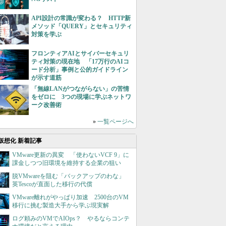
API設計の常識が変わる？ HTTP新
メソッド「QUERY」とセキュリティ
対策を学ぶ
フロンティアAIとサイバーセキュリ
ティ対策の現在地 「17万行のAIコ
ード分析」事例と公的ガイドライン
が示す道筋
「無線LANがつながらない」の苦情
をゼロに 3つの現場に学ぶネットワ
ーク改善術
»
一覧ページへ
仮想化 新着記事
VMware更新の異変 「使わないVCF 9」に
課金しつつ旧環境を維持する企業の狙い
脱VMwareを阻む「バックアップのわな」
英Tescoが直面した移行の代償
VMware離れがやっぱり加速 2500台のVM
移行に挑む製造大手から学ぶ現実解
ログ頼みのVMでAIOps？ やるならコンテ