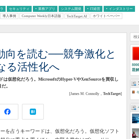
フラ
セキュリティ
業務アプリ
システム開発
IT経営
インダストリー
導入事例
Computer Weekly日本語版
ホワイトペーパー
TechTarget.AI
AI
経営とIT
医療IT
中堅・中小企業とIT
教育IT
化動向を読む──競争激化と
なる活性化へ
80
題
化だろう。MicrosoftのHyper-VやXenSourceを買収し
目だ。
[James M. Connolly，
TechTarget
]
ターを占うキーワードは、仮想化だろう。仮想化ソフト