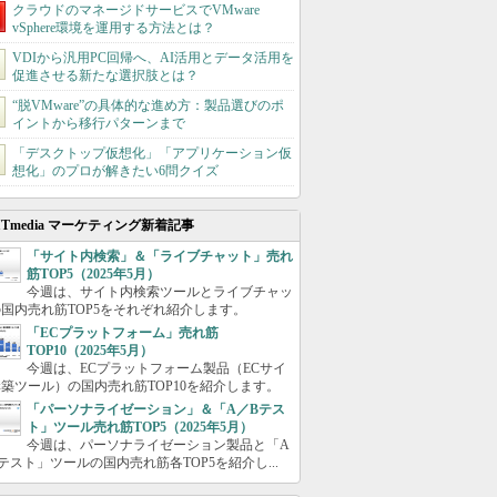
クラウドのマネージドサービスでVMware
vSphere環境を運用する方法とは？
VDIから汎用PC回帰へ、AI活用とデータ活用を
促進させる新たな選択肢とは？
“脱VMware”の具体的な進め方：製品選びのポ
イントから移行パターンまで
「デスクトップ仮想化」「アプリケーション仮
想化」のプロが解きたい6問クイズ
ITmedia マーケティング新着記事
「サイト内検索」＆「ライブチャット」売れ
筋TOP5（2025年5月）
今週は、サイト内検索ツールとライブチャッ
国内売れ筋TOP5をそれぞれ紹介します。
「ECプラットフォーム」売れ筋
TOP10（2025年5月）
今週は、ECプラットフォーム製品（ECサイ
築ツール）の国内売れ筋TOP10を紹介します。
「パーソナライゼーション」＆「A／Bテス
ト」ツール売れ筋TOP5（2025年5月）
今週は、パーソナライゼーション製品と「A
テスト」ツールの国内売れ筋各TOP5を紹介し...