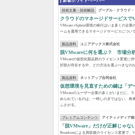
新着ホワイトペーパー
技術文書・技術解説
グーグル・クラウド・
クラウドのマネージドサービスでVMw
VMware vSphere環境の移行はいま多
ームを運用できるマネージドサービスについ
製品資料
ユニアデックス株式会社
脱VMwareに何を選ぶ？ 市場
VMwareの仮想化製品群のライセンス変更
択肢が存在する中、どの方法を選ぶべきなの
製品資料
ネットアップ合同会社
仮想環境を見直すための鍵は「デ
VMwareのユーザー企業の多くがいまだに
められているのは、一時しのぎではない、将
ふさがる。
プレミアムコンテンツ
アイティメディア株
「脱VMware」だけが正解じゃな
Broadcomによる買収後のライセンス変更で、