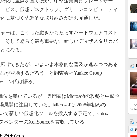
仮想化に重点を置くほか、中堅企業向けブレードサー
サービス、仮想デスクトップ、グリーンコンピューティ
想化に基づく先進的な取り組みが進む見通しだ。
ャーは、こうした動きがもたらすハードウェアコスト
化、そして恐らく最も重要な、新しいディザスタリカバ
ことになる。
広げてきたが、いよいよ本格的な普及が進みつつある
登場するだろう」と調査会社Yankee Group
ー・チェン氏は語る。
位を築いているが、専門家はMicrosoftの攻勢と中堅企
「T
の市場展開に注目している。Microsoftは2008年初めの
っ
リースに続いて新しい仮想化ツールを投入する予定で、Citrix
ソースベンダーのXenSourceを買収している。
2
けではない