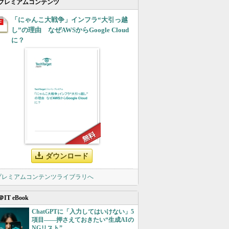
プレミアムコンテンツ
「にゃんこ大戦争」インフラ“大引っ越
し”の理由 なぜAWSからGoogle Cloud
に？
ダウンロード
 プレミアムコンテンツライブラリへ
＠IT eBook
ChatGPTに「入力してはいけない」5
項目――押さえておきたい“生成AIの
NGリスト”