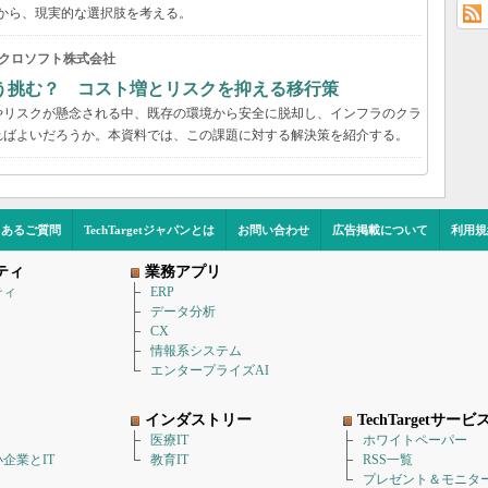
事例から、現実的な選択肢を考える。
クロソフト株式会社
う挑む？ コスト増とリスクを抑える移行策
やリスクが懸念される中、既存の環境から安全に脱却し、インフラのクラ
ればよいだろうか。本資料では、この課題に対する解決策を紹介する。
くあるご質問
TechTargetジャパンとは
お問い合わせ
広告掲載について
利用規
ティ
業務アプリ
ティ
ERP
データ分析
CX
情報系システム
エンタープライズAI
インダストリー
TechTargetサービ
医療IT
ホワイトペーパー
企業とIT
教育IT
RSS一覧
プレゼント＆モニタ