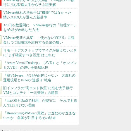
VMware離れがやっぱり加速 2500台のVM移
行に挑む製造大手から学ぶ現実解
VMware離れの決め手は“機能”ではなかった
情シス109人が選んだ新基準
320日を数週間に VMware移行の「無理ゲー」
をAWSが攻略した方法
VMware更新の異変 「使わないVCF 9」に課
金しつつ旧環境を維持する企業の狙い
リモートデスクトップでマイクが使えないとき
に“まず確認すべき設定”はこれだ
「Azure Virtual Desktop」（AVD）と「オンプレ
ミスVDI」の違いを徹底比較
「脱VMware」だけが正解じゃない 大混乱の
運用現場とJRAの“逆張り”戦略
旧インフラの“高コスト体質”に悩む大手銀行
VMとコンテナ「一元管理」の勝算
「macOSをDaaSで利用」が現実に それでも喜
んではいけない理由
「BroadcomのVMware買収」は進むのか進まな
いのか 各国が注目するその結末