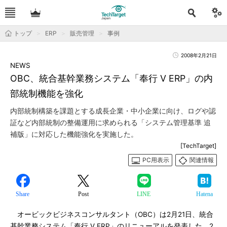
トップ
ERP
販売管理
事例
2008年2月21日
NEWS
OBC、統合基幹業務システム「奉行 V ERP」の内
部統制機能を強化
内部統制構築を課題とする成長企業・中小企業に向け、ログや認
証など内部統制の整備運用に求められる「システム管理基準 追
補版」に対応した機能強化を実施した。
[TechTarget]
PC用表示
関連情報
Share
Post
LINE
Hatena
オービックビジネスコンサルタント（OBC）は2月21日、統合
基幹業務システム「奉行 V ERP」のリニューアルを発表した。2