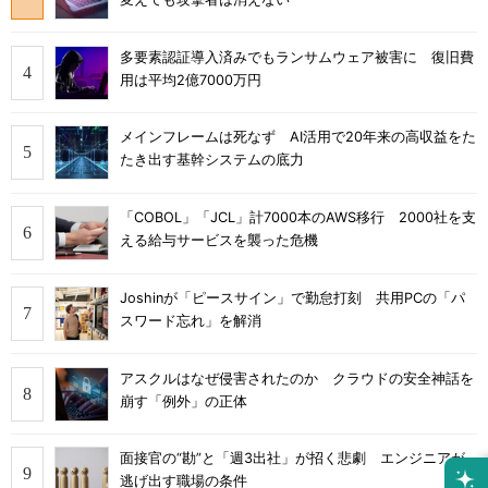
多要素認証導入済みでもランサムウェア被害に 復旧費
用は平均2億7000万円
メインフレームは死なず AI活用で20年来の高収益をた
たき出す基幹システムの底力
「COBOL」「JCL」計7000本のAWS移行 2000社を支
える給与サービスを襲った危機
Joshinが「ピースサイン」で勤怠打刻 共用PCの「パ
スワード忘れ」を解消
アスクルはなぜ侵害されたのか クラウドの安全神話を
崩す「例外」の正体
面接官の“勘”と「週3出社」が招く悲劇 エンジニアが
逃げ出す職場の条件