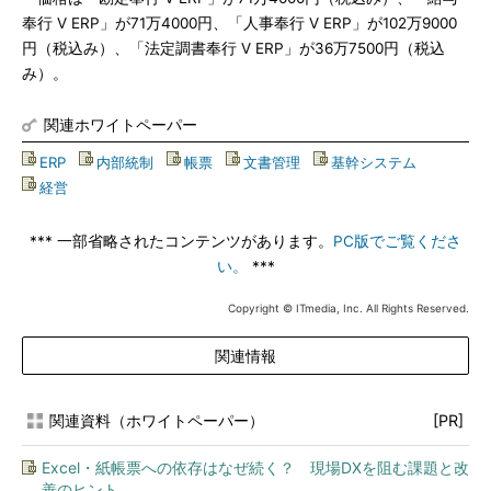
奉行 V ERP」が71万4000円、「人事奉行 V ERP」が102万9000
円（税込み）、「法定調書奉行 V ERP」が36万7500円（税込
み）。
関連ホワイトペーパー
ERP
|
内部統制
|
帳票
|
文書管理
|
基幹システム
|
経営
*** 一部省略されたコンテンツがあります。
PC版でご覧くださ
い。
***
Copyright © ITmedia, Inc. All Rights Reserved.
関連情報
関連資料（ホワイトペーパー）
[PR]
Excel・紙帳票への依存はなぜ続く？ 現場DXを阻む課題と改
善のヒント