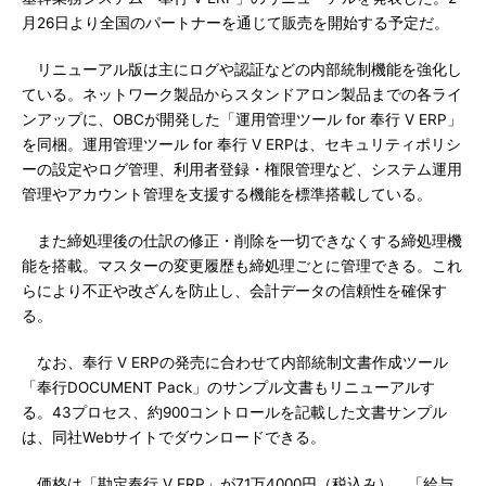
月26日より全国のパートナーを通じて販売を開始する予定だ。
リニューアル版は主にログや認証などの内部統制機能を強化し
ている。ネットワーク製品からスタンドアロン製品までの各ライ
ンアップに、OBCが開発した「運用管理ツール for 奉行 V ERP」
を同梱。運用管理ツール for 奉行 V ERPは、セキュリティポリシ
ーの設定やログ管理、利用者登録・権限管理など、システム運用
管理やアカウント管理を支援する機能を標準搭載している。
また締処理後の仕訳の修正・削除を一切できなくする締処理機
能を搭載。マスターの変更履歴も締処理ごとに管理できる。これ
らにより不正や改ざんを防止し、会計データの信頼性を確保す
る。
なお、奉行 V ERPの発売に合わせて内部統制文書作成ツール
「奉行DOCUMENT Pack」のサンプル文書もリニューアルす
る。43プロセス、約900コントロールを記載した文書サンプル
は、同社Webサイトでダウンロードできる。
価格は「勘定奉行 V ERP」が71万4000円（税込み）、「給与