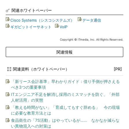
関連ホワイトペーパー
Cisco Systems（シスコシステムズ）
|
データ通信
|
ギガビットイーサネット
|
VoIP
Copyright © ITmedia, Inc. All Rights Reserved.
関連情報
関連資料（ホワイトペーパー）
[PR]
「新リース会計基準」早わかりガイド：借り手側が押さえる
べき3つの重要事項
ITエンジニア不足を解消し採用のミスマッチを防ぐ、「外部
人材活用」の実態
「教える時間がない」「育成してもすぐ辞める」 今の現場
に必要な教育方法とは
食品衛生の「7S活動」はやっているが…… なかなか減らな
い異物混入への対策は