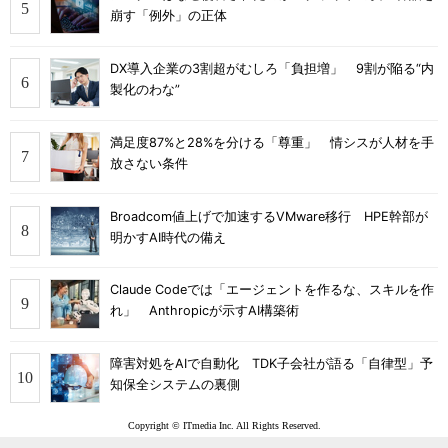
崩す「例外」の正体
DX導入企業の3割超がむしろ「負担増」 9割が陥る“内
製化のわな”
満足度87%と28%を分ける「尊重」 情シスが人材を手
放さない条件
Broadcom値上げで加速するVMware移行 HPE幹部が
明かすAI時代の備え
Claude Codeでは「エージェントを作るな、スキルを作
れ」 Anthropicが示すAI構築術
障害対処をAIで自動化 TDK子会社が語る「自律型」予
知保全システムの裏側
Copyright © ITmedia Inc. All Rights Reserved.