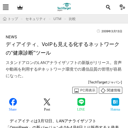
トップ
セキュリティ
UTM
比較
2009年3月13日
NEWS
ディアイティ、VoIPも見える化するネットワーク
の“健康診断”ツール
スタンドアロンのLANアナライザソフトの新版がリリース。音声
や動画を利用するIPネットワーク環境での通信品質の管理が容易
になった。
[TechTargetジャパン]
PC用表示
関連情報
Share
Post
LINE
Hatena
ディアイティは3月12日、LANアナライザソフト
「OmniPeek」の新バージョン6.0を4月6日より販売すると発表