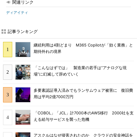
関連リンク
ディアイティ
記事ランキング
継続利用は4割どまり M365 Copilotが「効く業務」と
期待外れの境界
「こんなはずでは」 製造業の若手は“アナログな現
場”に幻滅して辞めていく
多要素認証導入済みでもランサムウェア被害に 復旧費
用は平均2億7000万円
「COBOL」「JCL」計7000本のAWS移行 2000社を支
える給与サービスを襲った危機
アスクルはなぜ侵害されたのか クラウドの安全神話を