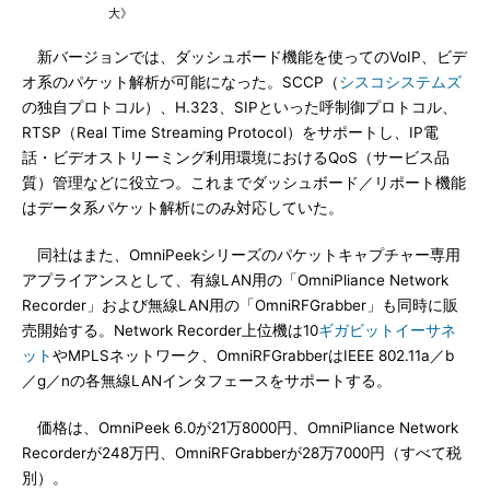
大》
新バージョンでは、ダッシュボード機能を使ってのVoIP、ビデ
オ系のパケット解析が可能になった。SCCP（
シスコシステムズ
の独自プロトコル）、H.323、SIPといった呼制御プロトコル、
RTSP（Real Time Streaming Protocol）をサポートし、IP電
話・ビデオストリーミング利用環境におけるQoS（サービス品
質）管理などに役立つ。これまでダッシュボード／リポート機能
はデータ系パケット解析にのみ対応していた。
同社はまた、OmniPeekシリーズのパケットキャプチャー専用
アプライアンスとして、有線LAN用の「OmniPliance Network
Recorder」および無線LAN用の「OmniRFGrabber」も同時に販
売開始する。Network Recorder上位機は10
ギガビットイーサネ
ット
やMPLSネットワーク、OmniRFGrabberはIEEE 802.11a／b
／g／nの各無線LANインタフェースをサポートする。
価格は、OmniPeek 6.0が21万8000円、OmniPliance Network
Recorderが248万円、OmniRFGrabberが28万7000円（すべて税
別）。