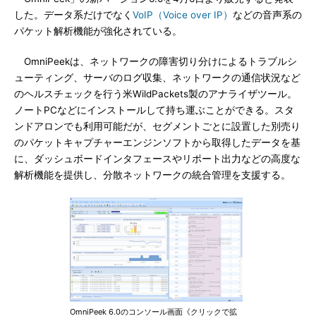
した。データ系だけでなく
VoIP（Voice over IP）
などの音声系の
パケット解析機能が強化されている。
OmniPeekは、ネットワークの障害切り分けによるトラブルシ
ューティング、サーバのログ収集、ネットワークの通信状況など
のヘルスチェックを行う米WildPackets製のアナライザツール。
ノートPCなどにインストールして持ち運ぶことができる。スタ
ンドアロンでも利用可能だが、セグメントごとに設置した別売り
のパケットキャプチャーエンジンソフトから取得したデータを基
に、ダッシュボードインタフェースやリポート出力などの高度な
解析機能を提供し、分散ネットワークの統合管理を支援する。
OmniPeek 6.0のコンソール画面《クリックで拡