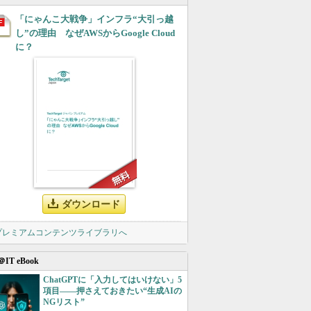
「にゃんこ大戦争」インフラ“大引っ越
し”の理由 なぜAWSからGoogle Cloud
に？
ダウンロード
 プレミアムコンテンツライブラリへ
＠IT eBook
ChatGPTに「入力してはいけない」5
項目――押さえておきたい“生成AIの
NGリスト”