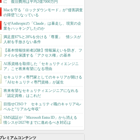
に 復旧費用は平均2億7000万円
Macを守る「ロックダウンモード」が“侵害調査
の障壁”になっている
なぜAnthropicの「Claude」は暴走し、現実の企
業をハッキングしたのか
満足度87%と28%を分ける「尊重」 情シスが
人材を手放さない条件
【基本情報技術者試験】情報漏えいを防ぎ、フ
ァイルを保護する「アクセス権」の基本
AI系資格を取得した「セキュリティエンジニ
ア」こそ将来有望になる理由
セキュリティ専門家としてのキャリアが開ける
「AIセキュリティ専門資格」が誕生
将来有望なセキュリティエンジニアになれる
「認定資格」はこれだ
目指せCISO？ セキュリティ職のキャリア4レ
ベルと“リアルな年収”
SMS認証が「Microsoft Entra ID」から消える
情シスが2027年までに進めるべき対応は
プレミアムコンテンツ