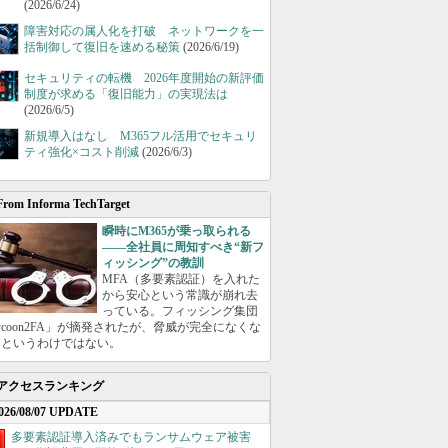
(2026/6/24)
障害対応の属人化を打破 ネットワークを一
括制御して復旧を速める秘策
(2026/6/19)
セキュリティの転機 2026年度開始の新評価
制度が求める「復旧能力」の実現法は
(2026/6/5)
新規導入はなし M365フル活用でセキュリ
ティ強化×コスト削減
(2026/6/3)
From Informa TechTarget
瞬時にM365が乗っ取られる
――全社員に周知すべき“新フ
ィッシング”の教訓
MFA（多要素認証）を入れた
から安心という常識が崩れ去
っている。フィッシング集団
ycoon2FA」が摘発されたが、脅威が完全になくな
たというわけではない。
アクセスランキング
026/08/07 UPDATE
多要素認証導入済みでもランサムウェア被害