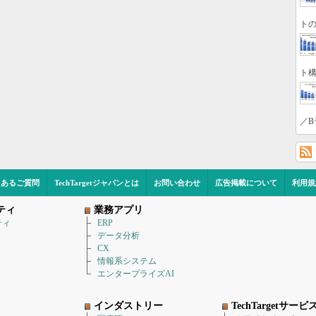
トの
ト構
／B
くあるご質問
TechTargetジャパンとは
お問い合わせ
広告掲載について
利用規
ティ
業務アプリ
ティ
ERP
データ分析
CX
情報系システム
エンタープライズAI
インダストリー
TechTargetサービ