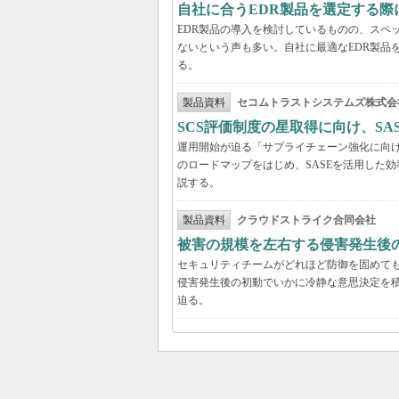
自社に合うEDR製品を選定する
EDR製品の導入を検討しているものの、スペ
ないという声も多い。自社に最適なEDR製品
る。
製品資料
セコムトラストシステムズ株式会
SCS評価制度の星取得に向け、S
運用開始が迫る「サプライチェーン強化に向け
のロードマップをはじめ、SASEを活用した
説する。
製品資料
クラウドストライク合同会社
被害の規模を左右する侵害発生後の
セキュリティチームがどれほど防御を固めて
侵害発生後の初動でいかに冷静な意思決定を積
迫る。