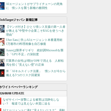
AIエージェントがサプライチェーンの死角
に 情シスを襲う新種の脆弱性
TechTargetジャパン 新着記事
【マンガ付き】ひとり情シス支援の第一人者
が教える”中堅中小企業こそRAGを使うべき
理由”
Uber Eatsに学ぶAIエージェント本番運用術
1万都市の料理画像を自己修復
Azureは限界ギリギリ 絶好調Microsoftを襲
う「GPU不足」の深刻度
IT業界の女性は9割が10年で消える 人材枯
渇を招く“見えない壁”の正体
米「AIキルスイッチ法案」 情シスが今から
備える5つのリスク回避策
ホワイトペーパーランキング
026/08/08 UPDATE
なぜサイバー攻撃による被害は沈静化しな
い？ 報道では見えない本質に迫る
AIエージェントに潜む“見えないリスク”、過剰