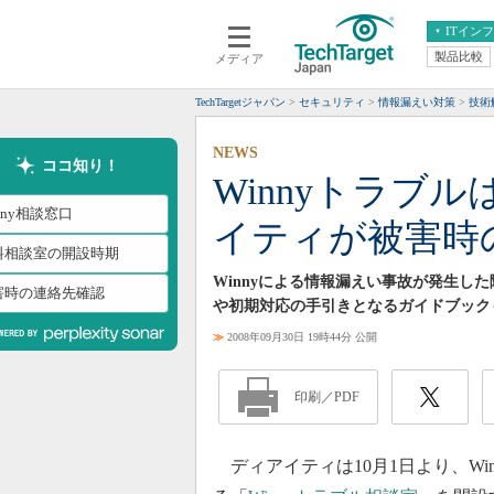
ITイン
製品比較
メディア
クラウド
エンタープライズ
ERP
仮想化
TechTargetジャパン
セキュリティ
情報漏えい対策
技術
データ分析
サーバ＆ストレージ
NEWS
CX
スマートモバイル
ココ知り！
Winnyトラブ
情報系システム
ネットワーク
nny相談窓口
イティが被害時
システム運用管理
料相談室の開設時期
Winnyによる情報漏えい事故が発生し
害時の連絡先確認
や初期対応の手引きとなるガイドブック
≫
2008年09月30日 19時44分 公開
印刷／PDF
ディアイティは10月1日より、Wi