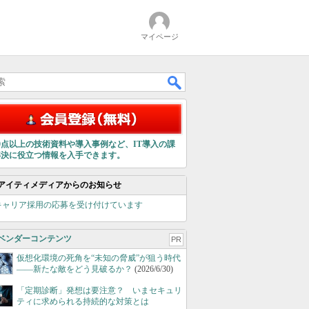
マイページ
00点以上の技術資料や導入事例など、IT導入の課
解決に役立つ情報を入手できます。
アイティメディアからのお知らせ
キャリア採用の応募を受け付けています
ベンダーコンテンツ
PR
仮想化環境の死角を“未知の脅威”が狙う時代
――新たな敵をどう見破るか？
(2026/6/30)
「定期診断」発想は要注意？ いまセキュリ
ティに求められる持続的な対策とは