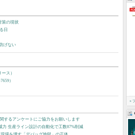
対策の現状
わる日
防げない
リース）
7659）
»