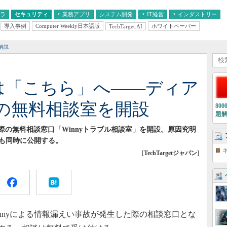
フラ
セキュリティ
業務アプリ
システム開発
IT経営
インダストリー
導入事例
Computer Weekly日本語版
ホワイトペーパー
TechTarget.AI
AI
経営とIT
医療IT
中堅・中小企業とIT
教育IT
解説
ルは「こちら」へ――ディア
の無料相談室を開設
80
題
た際の無料相談窓口「Winnyトラブル相談室」を開設。原因究明
も同時に公開する。
[
TechTargetジャパン
]
nnyによる情報漏えい事故が発生した際の相談窓口とな