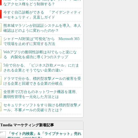
なアクセス権をどう制御する？
今すぐ自己診断ができる 「アイデンティティ
ーセキュリティ」見直しガイド
熊本城マラソンが顔認証システムを導入、本人
確認はどのように変わったのか？
シャドーAI対策は“可視化”から Microsoft 365
で現場を止めずに実現する方法
Webアプリの脆弱性診断はAIでもっと楽にな
る 内製化を成功に導く3つのステップ
5分で分かる、「ビジネス詐欺メール」にだま
される企業とそうでない企業の違い
ドラマで分かる、標的型攻撃メールの被害を受
ける企業と回避できる企業の分岐点
全世界で2万台ものネットワーク機器を運用、
脆弱性管理を一元化した方法とは
セキュリティソフトをすり抜ける標的型攻撃メ
ール、不審メールの見破り方とは？
ITmedia マーケティング新着記事
「サイト内検索」＆「ライブチャット」売れ