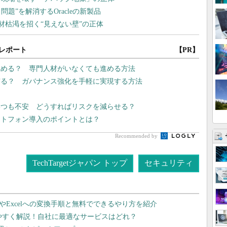
レポート
【PR】
極める？ 専門人材がいなくても進める方法
守る？ ガバナンス強化を手軽に実現する方法
いつも不安 どうすればリスクを減らせる？
ートフォン導入のポイントとは？
Recommended by
TechTargetジャパン トップ
セキュリティ
dやExcelへの変換手順と無料でできるやり方を紹介
りやすく解説！自社に最適なサービスはどれ？