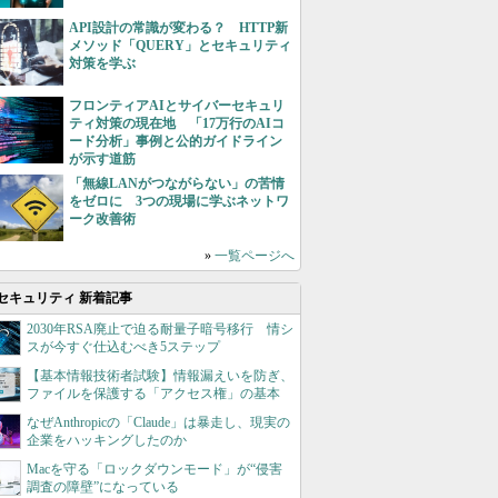
API設計の常識が変わる？ HTTP新
メソッド「QUERY」とセキュリティ
対策を学ぶ
フロンティアAIとサイバーセキュリ
ティ対策の現在地 「17万行のAIコ
ード分析」事例と公的ガイドライン
が示す道筋
「無線LANがつながらない」の苦情
をゼロに 3つの現場に学ぶネットワ
ーク改善術
»
一覧ページへ
セキュリティ 新着記事
2030年RSA廃止で迫る耐量子暗号移行 情シ
スが今すぐ仕込むべき5ステップ
【基本情報技術者試験】情報漏えいを防ぎ、
ファイルを保護する「アクセス権」の基本
なぜAnthropicの「Claude」は暴走し、現実の
企業をハッキングしたのか
Macを守る「ロックダウンモード」が“侵害
調査の障壁”になっている