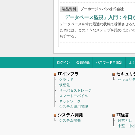
製品資料
ゾーホージャパン株式会社
「データベース監視」入門：今日
データベースを常に最適な状態で稼働させる
ためには、どのようなステップを踏めばよい
紹介する。
ログイン
会員登録
パスワード再設定
よ
ITインフラ
セキュリ
クラウド
セキュリ
仮想化
サーバ＆ストレージ
スマートモバイル
ネットワーク
システム運用管理
システム開発
IT経営
システム開発
経営とIT
中堅・中小