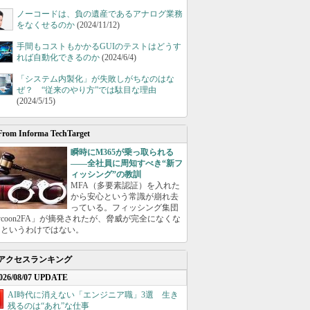
ノーコードは、負の遺産であるアナログ業務
をなくせるのか
(2024/11/12)
手間もコストもかかるGUIのテストはどうす
れば自動化できるのか
(2024/6/4)
「システム内製化」が失敗しがちなのはな
ぜ？ “従来のやり方”では駄目な理由
(2024/5/15)
From Informa TechTarget
瞬時にM365が乗っ取られる
――全社員に周知すべき“新フ
ィッシング”の教訓
MFA（多要素認証）を入れた
から安心という常識が崩れ去
っている。フィッシング集団
ycoon2FA」が摘発されたが、脅威が完全になくな
たというわけではない。
アクセスランキング
026/08/07 UPDATE
AI時代に消えない「エンジニア職」3選 生き
残るのは“あれ”な仕事