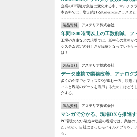
企業のIT環境が急速に変化する中、マルチクラウ
本資料では、増え続けるKubernetesクラ
製品資料
アステリア株式会社
年間1800時間以上の工数削減、
工場や倉庫などの現場では、紙中心の業務が
システム選定の難しさが障壁となっているケ
は？
製品資料
アステリア株式会社
データ連携で業務改善、アナログ
多くの企業でオフィスDXが進む一方、現場に
ィスと現場のデータを活用するためにはどう
介する。
製品資料
アステリア株式会社
マンガで分かる、現場DXを推進
PC環境のない製造や建設の現場では、業務の
たいのが、自社に合ったモバイルアプリを、
る。