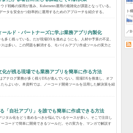
ド戦略の採用が進み、Kubernetes運用の複雑化が課題となっている。
ト構
スタとデータを安全かつ効率的に運用するためのアプローチを紹介する。
／B
フィールド・パートナーズに学ぶ業務アプリ内製化
今も多く残っている。だが現場DXを進めようにも、人材や予算の不足、
ースは多い。この問題を解消する、モバイルアプリ作成ツールの実力と
文化が残る現場でも業務アプリを簡単に作る方法
はアナログ業務が多く残りDXが進んでいない。現場DXを推進し、オフ
したらよいか。本資料では、ノーコード開発ツールを活用した解決策を紹
する「自社アプリ」を誰でも簡単に作成できる方法
デジタル化をどう進めるべきか悩んでいるケースが多い。そこで注目し
ノーコードで簡単に開発できるツールだ。その実力を、マンガで解説す