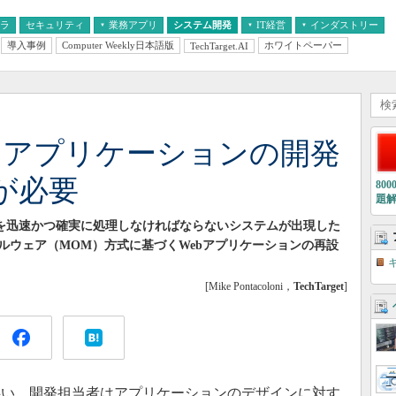
フラ
セキュリティ
業務アプリ
システム開発
IT経営
インダストリー
導入事例
Computer Weekly日本語版
ホワイトペーパー
TechTarget.AI
AI
経営とIT
医療IT
中堅・中小企業とIT
教育IT
たアプリケーションの開発
が必要
80
題
のタスクを迅速かつ確実に処理しなければならないシステムが出現した
ルウェア（MOM）方式に基づくWebアプリケーションの再設
[Mike Pontacoloni，
TechTarget
]
い、開発担当者はアプリケーションのデザインに対す