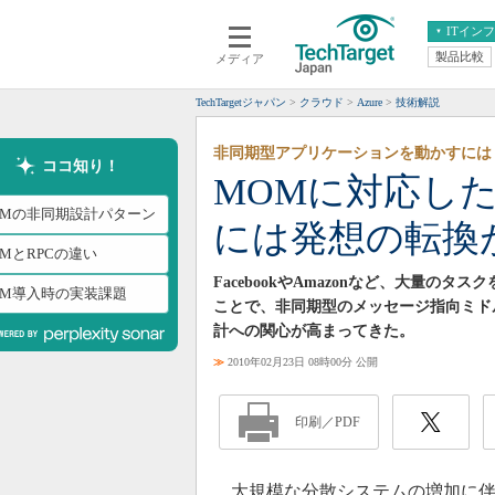
ITイン
製品比較
メディア
クラウド
エンタープライズ
ERP
仮想化
TechTargetジャパン
クラウド
Azure
技術解説
データ分析
サーバ＆ストレージ
非同期型アプリケーションを動かすには
CX
スマートモバイル
ココ知り！
MOMに対応し
情報系システム
ネットワーク
OMの非同期設計パターン
には発想の転換
システム運用管理
MとRPCの違い
FacebookやAmazonなど、大量
OM導入時の実装課題
ことで、非同期型のメッセージ指向ミド
計への関心が高まってきた。
≫
2010年02月23日 08時00分 公開
印刷／PDF
大規模な分散システムの増加に伴