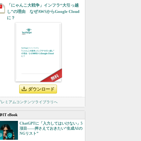
「にゃんこ大戦争」インフラ“大引っ越
し”の理由 なぜAWSからGoogle Cloud
に？
ダウンロード
 プレミアムコンテンツライブラリへ
＠IT eBook
ChatGPTに「入力してはいけない」5
項目――押さえておきたい“生成AIの
NGリスト”