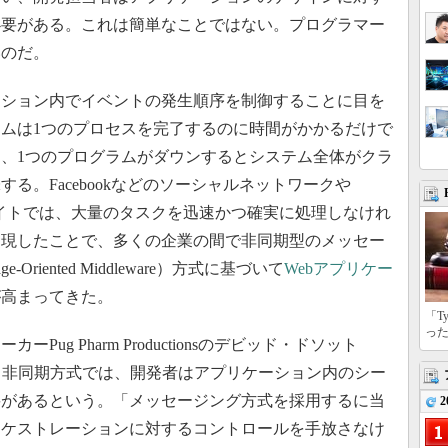
必要がある。これは簡単なことではない。プログラマー
いのだ。
ション内でイベントの発生順序を制御することに目を
ムは1つのプロセスを完了するのに時間がかかるだけで
、1つのプログラムがダウンするとシステム全体がクラ
る。Facebookなどのソーシャルネットワークや
イトでは、大量のタスクを迅速かつ確実に処理しなけれ
出現したことで、多くの企業の間で非同期型のメッセー
riented Middleware）方式に基づいて
Webアプリケー
が高まってきた。
「T
っ
g Pharm Productionsのデビッド・ドソット
、非同期方式では、開発者はアプリケーション内のシー
要があるという。「メッセージング方式を採用するに当
2
ーケストレーションに対するコントロールを手放さなけ