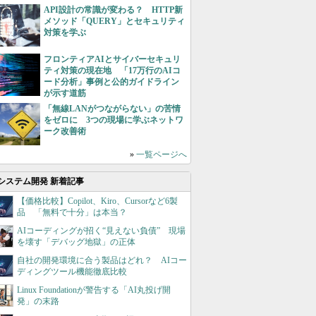
API設計の常識が変わる？ HTTP新
メソッド「QUERY」とセキュリティ
対策を学ぶ
フロンティアAIとサイバーセキュリ
ティ対策の現在地 「17万行のAIコ
ード分析」事例と公的ガイドライン
が示す道筋
「無線LANがつながらない」の苦情
をゼロに 3つの現場に学ぶネットワ
ーク改善術
»
一覧ページへ
システム開発 新着記事
【価格比較】Copilot、Kiro、Cursorなど6製
品 「無料で十分」は本当？
AIコーディングが招く“見えない負債” 現場
を壊す「デバッグ地獄」の正体
自社の開発環境に合う製品はどれ？ AIコー
ディングツール機能徹底比較
Linux Foundationが警告する「AI丸投げ開
発」の末路