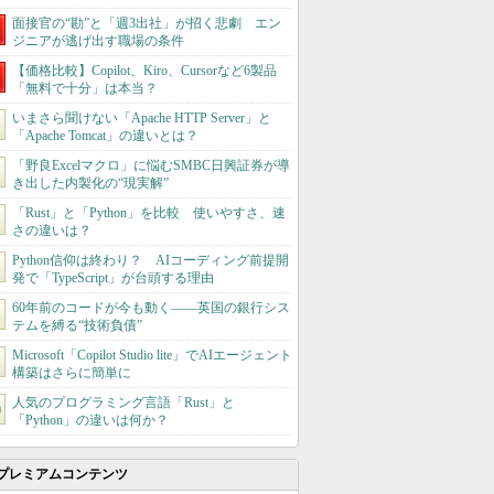
面接官の“勘”と「週3出社」が招く悲劇 エン
ジニアが逃げ出す職場の条件
【価格比較】Copilot、Kiro、Cursorなど6製品
「無料で十分」は本当？
いまさら聞けない「Apache HTTP Server」と
「Apache Tomcat」の違いとは？
「野良Excelマクロ」に悩むSMBC日興証券が導
き出した内製化の“現実解”
「Rust」と「Python」を比較 使いやすさ、速
さの違いは？
Python信仰は終わり？ AIコーディング前提開
発で「TypeScript」が台頭する理由
60年前のコードが今も動く――英国の銀行シス
テムを縛る“技術負債”
Microsoft「Copilot Studio lite」でAIエージェント
構築はさらに簡単に
人気のプログラミング言語「Rust」と
「Python」の違いは何か？
プレミアムコンテンツ