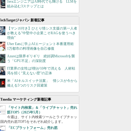
JavaエンジニアはAI時代でも輝ける LLMを
組み込む3ステップとは
TechTargetジャパン 新着記事
【マンガ付き】ひとり情シス支援の第一人者
が教える”中堅中小企業こそRAGを使うべき
理由”
Uber Eatsに学ぶAIエージェント本番運用術
1万都市の料理画像を自己修復
Azureは限界ギリギリ 絶好調Microsoftを襲
う「GPU不足」の深刻度
IT業界の女性は9割が10年で消える 人材枯
渇を招く“見えない壁”の正体
米「AIキルスイッチ法案」 情シスが今から
備える5つのリスク回避策
ITmedia マーケティング新着記事
「サイト内検索」＆「ライブチャット」売れ
筋TOP5（2025年5月）
今週は、サイト内検索ツールとライブチャッ
国内売れ筋TOP5をそれぞれ紹介します。
「ECプラットフォーム」売れ筋