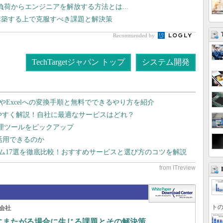
運用負荷からエンジニアを解放する方法とは...
構築する上で克服すべき課題と解決策
Recommended by
TechTargetジャパン トップ
システム開発
dやExcelへの変換手順と無料でできるやり方を紹介
りやすく解説！自社に最適なサービスはどれ？
管理ツールをピックアップ
で活用できるのか
テム17選を徹底比較！おすすめサービスと選び方のコツを解説
トの
会社
の環境にまたがる場合に生じる課題とその解決策