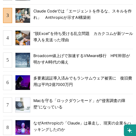
Claude Codeでは「エージェントを作るな、スキルを作
れ」 Anthropicが示すAI構築術
“脱Excel”を待ち受ける乱立問題 カカクコムが新ツール
導入を見送った理由
Broadcom値上げで加速するVMware移行 HPE幹部が
明かすAI時代の備え
多要素認証導入済みでもランサムウェア被害に 復旧費
用は平均2億7000万円
Macを守る「ロックダウンモード」が“侵害調査の障
壁”になっている
なぜAnthropicの「Claude」は暴走し、現実の企業をハ
ッキングしたのか