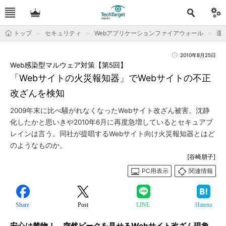
トップ
セキュリティ
Webアプリケーションファイアウォール
運用
2010年8月25日
Web感染型マルウェア対策【第5回】
「Webサイトの火災報知器」でWebサイトの不正
改ざんを検知
2009年末に比べ騒がれなくなったWebサイト改ざん被害。沈静
化したかと思いきや2010年6月に再度急増しているとセキュアブ
レインは言う。同社が提唱するWebサイト向け火災報知器とはど
のようなものか。
[谷崎朋子]
PC用表示
関連情報
Share
Post
LINE
Hatena
安心は禁物！ 突然ピークを見せるWebサイト改ざん現象