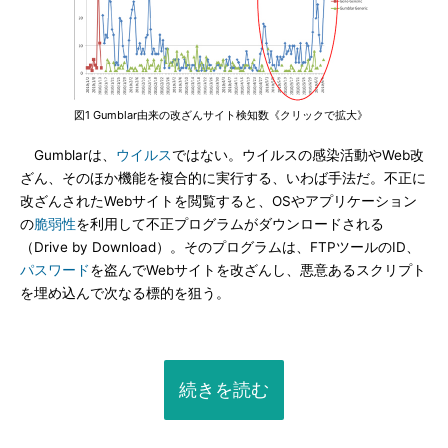
図1 Gumblar由来の改ざんサイト検知数《クリックで拡大》
Gumblarは、
ウイルス
ではない。ウイルスの感染活動やWeb改
ざん、そのほか機能を複合的に実行する、いわば手法だ。不正に
改ざんされたWebサイトを閲覧すると、OSやアプリケーション
の
脆弱性
を利用して不正プログラムがダウンロードされる
（Drive by Download）。そのプログラムは、FTPツールのID、
パスワード
を盗んでWebサイトを改ざんし、悪意あるスクリプト
を埋め込んで次なる標的を狙う。
続きを読む