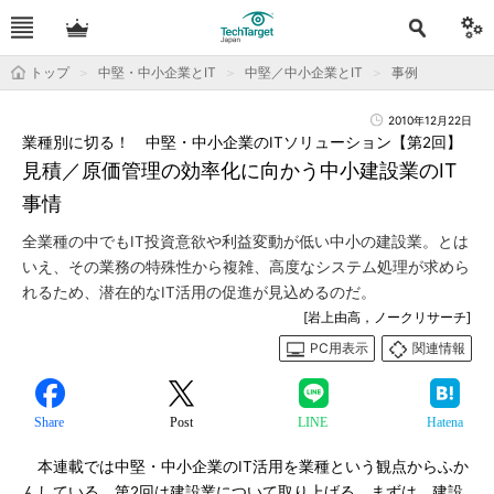
トップ
中堅・中小企業とIT
中堅／中小企業とIT
事例
2010年12月22日
業種別に切る！ 中堅・中小企業のITソリューション【第2回】
見積／原価管理の効率化に向かう中小建設業のIT
事情
全業種の中でもIT投資意欲や利益変動が低い中小の建設業。とは
いえ、その業務の特殊性から複雑、高度なシステム処理が求めら
れるため、潜在的なIT活用の促進が見込めるのだ。
[岩上由高，ノークリサーチ]
PC用表示
関連情報
Share
Post
LINE
Hatena
本連載では中堅・中小企業のIT活用を業種という観点からふか
んしている。第2回は建設業について取り上げる。まずは、建設