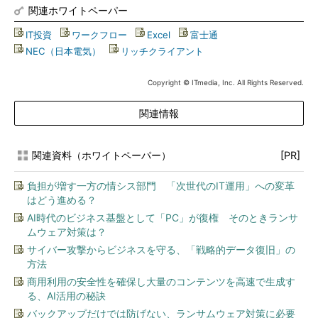
関連ホワイトペーパー
IT投資
|
ワークフロー
|
Excel
|
富士通
|
NEC（日本電気）
|
リッチクライアント
Copyright © ITmedia, Inc. All Rights Reserved.
関連情報
関連資料（ホワイトペーパー）
[PR]
負担が増す一方の情シス部門 「次世代のIT運用」への変革
はどう進める？
AI時代のビジネス基盤として「PC」が復権 そのときランサ
ムウェア対策は？
サイバー攻撃からビジネスを守る、「戦略的データ復旧」の
方法
商用利用の安全性を確保し大量のコンテンツを高速で生成す
る、AI活用の秘訣
バックアップだけでは防げない、ランサムウェア対策に必要