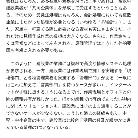
会社はもちろん、ある程度の規模を持った工事であれば、複数の
建設業者が「共同企業体」を形成して受注するということもあ
る。そのため、受発注処理はもちろん、会計処理においても複数
企業にまたがった処理が必要となる（いわゆる「JV会計」）。ま
た、家屋を一軒建てる際に必要となる資材も実にさまざまだ。そ
れだけに見積作成作業の負担は大きくなる。さらに、作業進ちょ
くは天候などによって左右される。原価管理ではこうした外的要
因も考慮に入れる必要がある。
このように、建設業の業務には複雑で高度な情報システム処理
が要求される。一方、建設業には作業現場で施工を実施する「現
場部門」と各種管理業務を実施する「管理部門」がある（一般に
はこれに加えて「営業部門」を持つケースが多い）。インターネ
ットが手軽に扱えるようになるまでは、作業現場とオフィスとの
間の情報共有が難しかった。ほかの業種では有効であったLAN内
に閉じたソリューションも、建設業にはそのまま適用することが
できないケースが少なくない。こうした過去の経緯もあり、中
堅・中小企業の中で、建設業は比較的IT活用の普及が緩やかに進
んでいる業種の1つとなっている。