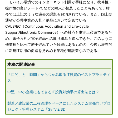
モバイル環境でのインターネット利用が手軽になり、携帯性・
操作性の良いノートPCなどの端末が普及したこともあって、昨
今では上記のような過去の課題も解消されている。また、国土交
通省が公共事業の入札／納品において定めている
CALS/EC（Continuous Acquisition and Life-cycle
Support/Electronic Commerce）への対応も事実上必須であるた
め、電子入札／電子納品への取り組みも進んできた。このように
他業種と比べて若干遅れていた経緯はあるものの、今後も潜在的
に新規IT活用の促進を見込める業種が建設業なのである。
本稿の関連記事
「目的」と「時間」からつかみ取るIT投資のベストプラクティ
ス
中堅・中小企業にもできるIT投資対効果の算出法とは？
製造／建設業の工程管理をベースにしたシステム開発向けプロ
ジェクト管理システム「SynViz/SD」