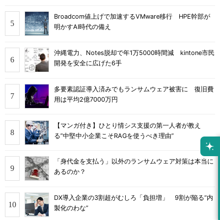
Broadcom値上げで加速するVMware移行 HPE幹部が
明かすAI時代の備え
沖縄電力、Notes脱却で年1万5000時間減 kintone市民
開発を安全に広げた6手
多要素認証導入済みでもランサムウェア被害に 復旧費
用は平均2億7000万円
【マンガ付き】ひとり情シス支援の第一人者が教え
る”中堅中小企業こそRAGを使うべき理由”
「身代金を支払う」以外のランサムウェア対策は本当に
あるのか？
DX導入企業の3割超がむしろ「負担増」 9割が陥る“内
製化のわな”