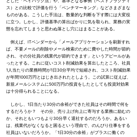
とした「ペイバック法」や、基準となる事例（ベストプラクティ
ス）との比較で評価を行う「ベンチマーキング」などさまざまな
ものがある。こうした手法は、数量的な判断を下す際には大変役
に立つ。しかし、評価基準の算出ばかりに気を取られ、業務の実
態を忘れてしまうと思わぬ落とし穴にはまることがある。
例えば、ITベンダーから「メールアプリケーションを刷新すれ
ば、不要メールの削除やメール検索のために費やした時間が節約
され、その分社員の残業代が節約できます」というアピールがあ
ったとする。これに従いコスト削減効果を算出したところ、社員
1人当たりの業務時間が1日30分平均で短縮され、コスト削減効果
が年間1000万円とはじき出されたとしよう。この試算に従えば、
新規メールシステムに500万円の投資をしたとしても投資対効果
は十分得られることになる。
しかし、1日当たり30分の余裕ができた社員はその時間で何を
するだろうか？ その分、売り上げ向上に寄与する業務に励むの
か、それともいつもより30分早く退社するのだろうか。あるい
は、残業代がなくなると困るという理由で、のんびり仕事をする
社員はいないだろうか。「1日30分の余裕」がプラスに働くの