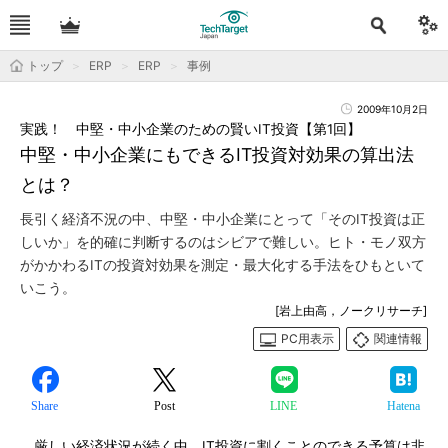
トップ
ERP
ERP
事例
2009年10月2日
実践！ 中堅・中小企業のための賢いIT投資【第1回】
中堅・中小企業にもできるIT投資対効果の算出法
とは？
長引く経済不況の中、中堅・中小企業にとって「そのIT投資は正
しいか」を的確に判断するのはシビアで難しい。ヒト・モノ双方
がかかわるITの投資対効果を測定・最大化する手法をひもといて
いこう。
[岩上由高，ノークリサーチ]
PC用表示
関連情報
Share
Post
LINE
Hatena
厳しい経済状況が続く中、IT投資に割くことのできる予算は非