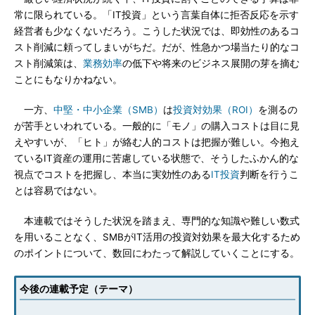
常に限られている。「IT投資」という言葉自体に拒否反応を示す
経営者も少なくないだろう。こうした状況では、即効性のあるコ
スト削減に頼ってしまいがちだ。だが、性急かつ場当たり的なコ
スト削減策は、
業務効率
の低下や将来のビジネス展開の芽を摘む
ことにもなりかねない。
一方、
中堅・中小企業（SMB）
は
投資対効果（ROI）
を測るの
が苦手といわれている。一般的に「モノ」の購入コストは目に見
えやすいが、「ヒト」が絡む人的コストは把握が難しい。今抱え
ているIT資産の運用に苦慮している状態で、そうしたふかん的な
視点でコストを把握し、本当に実効性のある
IT投資
判断を行うこ
とは容易ではない。
本連載ではそうした状況を踏まえ、専門的な知識や難しい数式
を用いることなく、SMBがIT活用の投資対効果を最大化するため
のポイントについて、数回にわたって解説していくことにする。
今後の連載予定（テーマ）