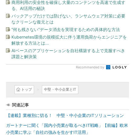
商用利用の安全性を確保し大量のコンテンツを高速で生成す
る、AI活用の秘訣
バックアップだけでは防げない、ランサムウェア対策に必要
なクリーンな復元とは
“何も残さない”データ消去を実現するための具体的な方法
Kubernetes環境の規模拡大に伴う運用負荷からエンジニアを
解放する方法とは...
AIベースのアプリケーションを自社構築する上で克服すべき
課題と解決策
Recommended by
トップ
中堅・中小企業とIT
関連記事
【連載】業種別に切る！ 中堅・中小企業のITソリューション
ガートナーに聞く「国内小売業が取るべきIT戦略」【前編】欧米
小売業に学ぶ「自社の強みを生かすIT活用」