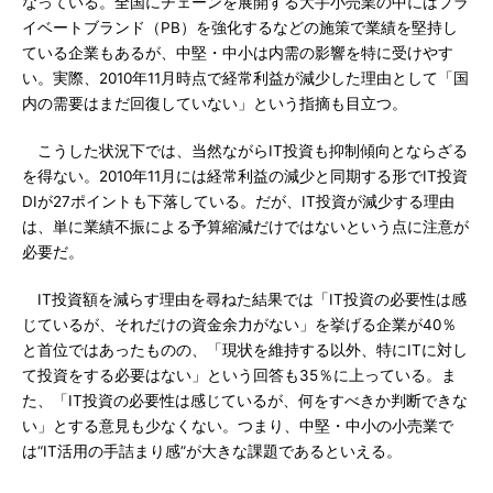
なっている。全国にチェーンを展開する大手小売業の中にはプラ
イベートブランド（PB）を強化するなどの施策で業績を堅持し
ている企業もあるが、中堅・中小は内需の影響を特に受けやす
い。実際、2010年11月時点で経常利益が減少した理由として「国
内の需要はまだ回復していない」という指摘も目立つ。
こうした状況下では、当然ながらIT投資も抑制傾向とならざる
を得ない。2010年11月には経常利益の減少と同期する形でIT投資
DIが27ポイントも下落している。だが、IT投資が減少する理由
は、単に業績不振による予算縮減だけではないという点に注意が
必要だ。
IT投資額を減らす理由を尋ねた結果では「IT投資の必要性は感
じているが、それだけの資金余力がない」を挙げる企業が40％
と首位ではあったものの、「現状を維持する以外、特にITに対し
て投資をする必要はない」という回答も35％に上っている。ま
た、「IT投資の必要性は感じているが、何をすべきか判断できな
い」とする意見も少なくない。つまり、中堅・中小の小売業で
は“IT活用の手詰まり感”が大きな課題であるといえる。