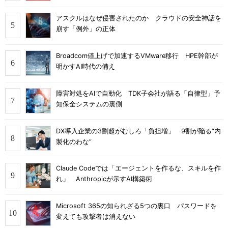
アスクルはなぜ侵害されたのか クラウドの安全神話を
崩す「例外」の正体
Broadcom値上げで加速するVMware移行 HPE幹部が
明かすAI時代の備え
障害対処をAIで自動化 TDK子会社が語る「自律型」予
知保全システムの裏側
DX導入企業の3割超がむしろ「負担増」 9割が陥る“内
製化のわな”
Claude Codeでは「エージェントを作るな、スキルを作
れ」 Anthropicが示すAI構築術
Microsoft 365の知られざる5つの裏口 パスワードを
変えても攻撃者は消えない