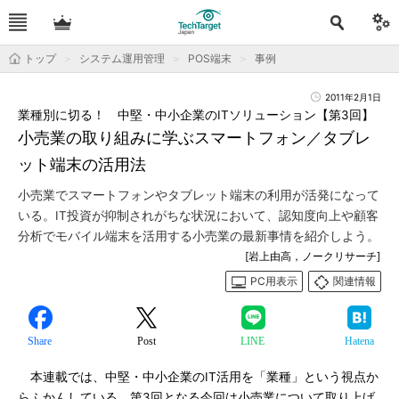
トップ
システム運用管理
POS端末
事例
2011年2月1日
業種別に切る！ 中堅・中小企業のITソリューション【第3回】
小売業の取り組みに学ぶスマートフォン／タブレ
ット端末の活用法
小売業でスマートフォンやタブレット端末の利用が活発になって
いる。IT投資が抑制されがちな状況において、認知度向上や顧客
分析でモバイル端末を活用する小売業の最新事情を紹介しよう。
[岩上由高，ノークリサーチ]
PC用表示
関連情報
Share
Post
LINE
Hatena
本連載では、中堅・中小企業のIT活用を「業種」という視点か
らふかんしている。第3回となる今回は小売業について取り上げ