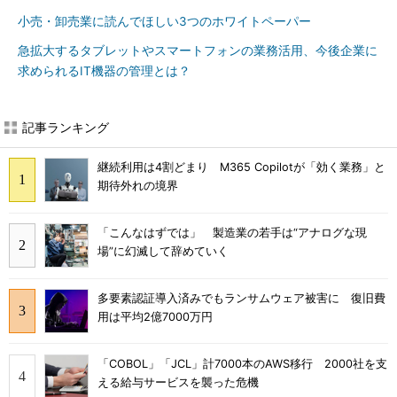
小売・卸売業に読んでほしい3つのホワイトペーパー
急拡大するタブレットやスマートフォンの業務活用、今後企業に
求められるIT機器の管理とは？
記事ランキング
継続利用は4割どまり M365 Copilotが「効く業務」と
期待外れの境界
「こんなはずでは」 製造業の若手は“アナログな現
場”に幻滅して辞めていく
多要素認証導入済みでもランサムウェア被害に 復旧費
用は平均2億7000万円
「COBOL」「JCL」計7000本のAWS移行 2000社を支
える給与サービスを襲った危機