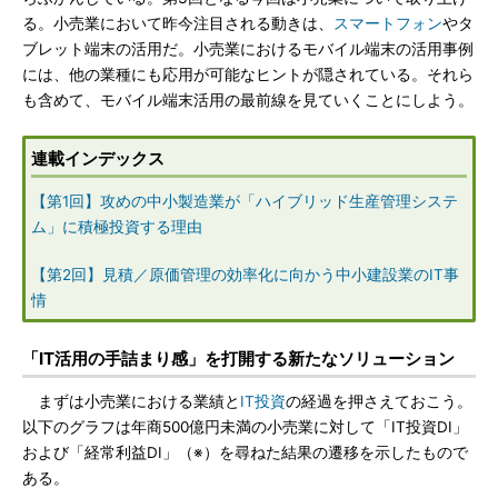
る。小売業において昨今注目される動きは、
スマートフォン
やタ
ブレット端末の活用だ。小売業におけるモバイル端末の活用事例
には、他の業種にも応用が可能なヒントが隠されている。それら
も含めて、モバイル端末活用の最前線を見ていくことにしよう。
連載インデックス
【第1回】攻めの中小製造業が「ハイブリッド生産管理システ
ム」に積極投資する理由
【第2回】見積／原価管理の効率化に向かう中小建設業のIT事
情
「IT活用の手詰まり感」を打開する新たなソリューション
まずは小売業における業績と
IT投資
の経過を押さえておこう。
以下のグラフは年商500億円未満の小売業に対して「IT投資DI」
および「経常利益DI」（※）を尋ねた結果の遷移を示したもので
ある。