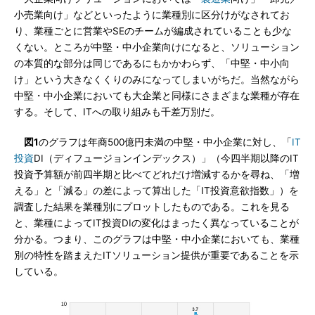
小売業向け」などといったように業種別に区分けがなされてお
り、業種ごとに営業やSEのチームが編成されていることも少な
くない。ところが中堅・中小企業向けになると、ソリューション
の本質的な部分は同じであるにもかかわらず、「中堅・中小向
け」という大きなくくりのみになってしまいがちだ。当然ながら
中堅・中小企業においても大企業と同様にさまざまな業種が存在
する。そして、ITへの取り組みも千差万別だ。
図1
のグラフは年商500億円未満の中堅・中小企業に対し、「
IT
投資
DI（ディフュージョンインデックス）」（今四半期以降のIT
投資予算額が前四半期と比べてどれだけ増減するかを尋ね、「増
える」と「減る」の差によって算出した「IT投資意欲指数」）を
調査した結果を業種別にプロットしたものである。これを見る
と、業種によってIT投資DIの変化はまったく異なっていることが
分かる。つまり、このグラフは中堅・中小企業においても、業種
別の特性を踏まえたITソリューション提供が重要であることを示
している。