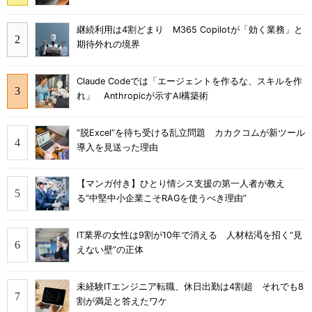
継続利用は4割どまり M365 Copilotが「効く業務」と
期待外れの境界
Claude Codeでは「エージェントを作るな、スキルを作
れ」 Anthropicが示すAI構築術
“脱Excel”を待ち受ける乱立問題 カカクコムが新ツール
導入を見送った理由
【マンガ付き】ひとり情シス支援の第一人者が教え
る”中堅中小企業こそRAGを使うべき理由”
IT業界の女性は9割が10年で消える 人材枯渇を招く“見
えない壁”の正体
未経験ITエンジニア転職、休日出勤は4割超 それでも8
割が満足と答えたワケ