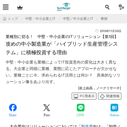
トップ
中堅・中小企業とIT
中堅／中小企業とIT
事例
2010年11月30日
業種別に切る！ 中堅・中小企業のITソリューション【第1回】
攻めの中小製造業が「ハイブリッド生産管理シス
テム」に積極投資する理由
中堅・中小企業も業種によってIT投資意向の変化は大きく異な
る。大企業と同様に業種、業態に応じたアプローチが欠かせな
い。業種ごとに今、求められるIT活用とは何か？ 具体的なソリ
ューション像をあぶり出す。
[岩上由高，ノークリサーチ]
PC用表示
関連情報
Share
Post
LINE
Hatena
大企業向けソリューションにおいては「
製造業
向け」「卸売／