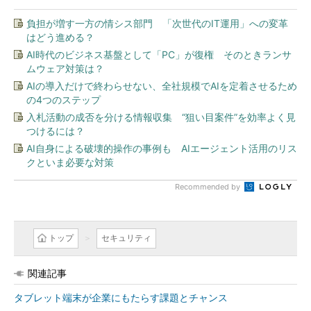
負担が増す一方の情シス部門 「次世代のIT運用」への変革
はどう進める？
AI時代のビジネス基盤として「PC」が復権 そのときランサ
ムウェア対策は？
AIの導入だけで終わらせない、全社規模でAIを定着させるため
の4つのステップ
入札活動の成否を分ける情報収集 “狙い目案件”を効率よく見
つけるには？
AI自身による破壊的操作の事例も AIエージェント活用のリス
クといま必要な対策
Recommended by
トップ
セキュリティ
関連記事
タブレット端末が企業にもたらす課題とチャンス