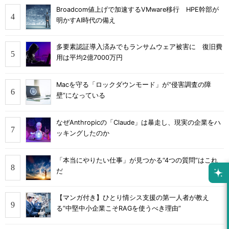
Broadcom値上げで加速するVMware移行 HPE幹部が
明かすAI時代の備え
多要素認証導入済みでもランサムウェア被害に 復旧費
用は平均2億7000万円
Macを守る「ロックダウンモード」が“侵害調査の障
壁”になっている
なぜAnthropicの「Claude」は暴走し、現実の企業をハ
ッキングしたのか
「本当にやりたい仕事」が見つかる“4つの質問”はこれ
だ
【マンガ付き】ひとり情シス支援の第一人者が教え
る”中堅中小企業こそRAGを使うべき理由”