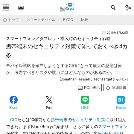
トップ
スマートモバイル
BYOD
比較
2011年5月23日
スマートフォン／タブレット導入時のセキュリティ戦略
携帯端末のセキュリティ対策で知っておくべき4カ
条
モバイル戦略を確立しようとするCIOにとって最大の懸念は何
か。考慮すべきリスクや弱点にはどんなものがあるのか。
[Jonathan Hassell，TechTargetジャパン]
PC用表示
関連情報
Share
Post
LINE
Hatena
CIO
たちは10年前から
携帯端末
の
セキュリティ対策
に取り組ん
できた。まずBlackBerryに始まり、さらに多くの
スマートフォン
が登場。次にNetbookがその後を追い、今度は米
Apple
が
iPad
と