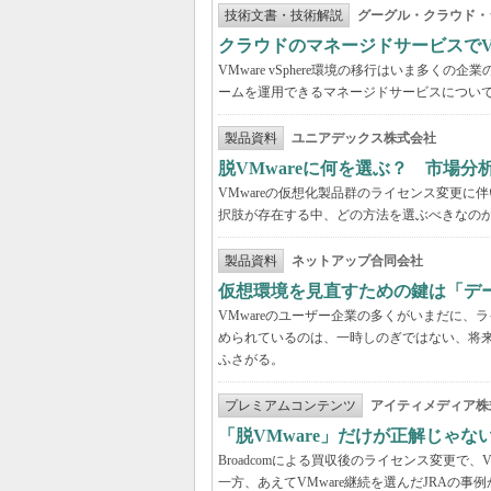
技術文書・技術解説
グーグル・クラウド・
クラウドのマネージドサービスでVMw
VMware vSphere環境の移行はいま多
ームを運用できるマネージドサービスについ
製品資料
ユニアデックス株式会社
脱VMwareに何を選ぶ？ 市場
VMwareの仮想化製品群のライセンス変更
択肢が存在する中、どの方法を選ぶべきなの
製品資料
ネットアップ合同会社
仮想環境を見直すための鍵は「デ
VMwareのユーザー企業の多くがいまだに
められているのは、一時しのぎではない、将
ふさがる。
プレミアムコンテンツ
アイティメディア株
「脱VMware」だけが正解じゃな
Broadcomによる買収後のライセンス変更で、
一方、あえてVMware継続を選んだJRAの