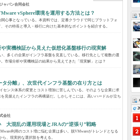
ジャパン合同会社
are vSphere環境を運用する方法とは？
くの企業の関心事となっている。本資料では、定番クラウドで同じプラットフォ
て、その特長と導入・移行に向けた基本的なポイントを紹介する。
分析や実機検証から見えた仮想化基盤移行の現実解
に伴い、多くの企業がインフラ基盤を見直している。移行先として複数の選
か。市場分析や実機検証の結果から見えてきた「現実解」とは？
ータ分離」、次世代インフラ基盤の在り方とは
、ライセンス体系の変更とコスト増加に苦しんでいる。そのような企業に求
来を見据えたインフラの再構築だ。しかしそこには、高いハードルが立ち
2
式会社
い 大混乱の運用現場とJRAの“逆張り”戦略
VMware利用のコスト増に悩む企業は多い。脱VMwareがトレンドとなる
事例から、現実的な選択肢を考える。