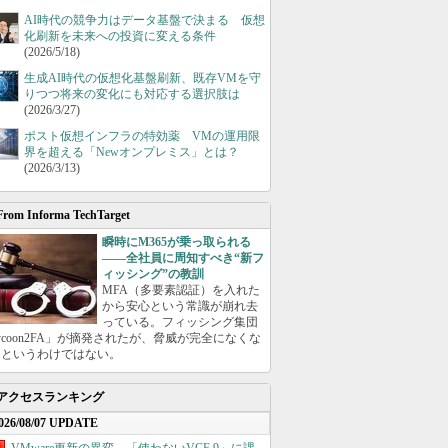
AI時代の競争力はデータ基盤で決まる 仮想
化刷新を未来への投資に変える条件
(2026/5/18)
生成AI時代の仮想化基盤刷新、既存VMを守
りつつ将来の変化にも対応する選択肢は
(2026/3/27)
ポスト仮想インフラの特効薬 VMの運用限
界を超える「Newオンプレミス」とは？
(2026/3/13)
From Informa TechTarget
瞬時にM365が乗っ取られる
――全社員に周知すべき“新フ
ィッシング”の教訓
MFA（多要素認証）を入れた
から安心という常識が崩れ去
っている。フィッシング集団
ycoon2FA」が摘発されたが、脅威が完全になくな
たというわけではない。
アクセスランキング
026/08/07 UPDATE