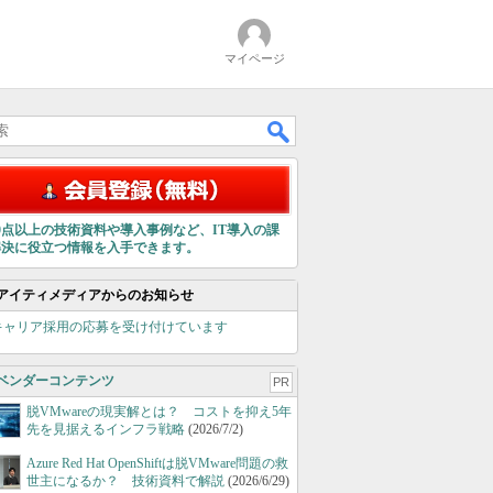
マイページ
00点以上の技術資料や導入事例など、IT導入の課
解決に役立つ情報を入手できます。
アイティメディアからのお知らせ
キャリア採用の応募を受け付けています
ベンダーコンテンツ
PR
脱VMwareの現実解とは？ コストを抑え5年
先を見据えるインフラ戦略
(2026/7/2)
Azure Red Hat OpenShiftは脱VMware問題の救
世主になるか？ 技術資料で解説
(2026/6/29)