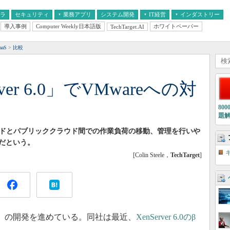
フラ
セキュリティ
業務アプリ
システム開発
IT経営
インダストリー
導入事例
Computer Weekly日本語版
ホワイトペーパー
TechTarget.AI
AI
経営とIT
医療IT
中堅・中小企業とIT
教育IT
aS
比較
erver 6.0」でVMwareへの対
80
題
ートクラウドとパブリッククラウド間での作業負荷の移動、管理を行いや
だという。
[Colin Steele，
TechTarget
]
r 6.0」の開発を進めている。同社は最近、
XenServer 6.0のβ