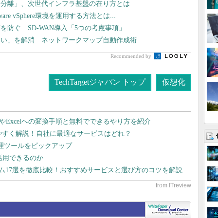
タ分離」、次世代インフラ基盤の在り方とは
 vSphere環境を運用する方法とは...
防ぐ SD-WAN導入「5つの考慮事項」
ない」を解消 ネットワークマップ自動作成術
Recommended by
TechTargetジャパン トップ
仮想化
dやExcelへの変換手順と無料でできるやり方を紹介
りやすく解説！自社に最適なサービスはどれ？
管理ツールをピックアップ
で活用できるのか
テム17選を徹底比較！おすすめサービスと選び方のコツを解説