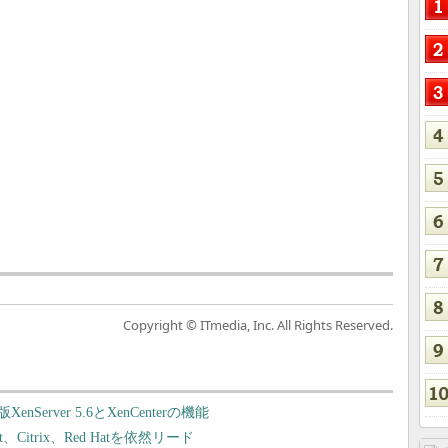
Copyright © ITmedia, Inc. All Rights Reserved.
rver 5.6とXenCenterの機能
、Citrix、Red Hatを依然リード