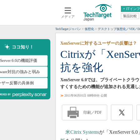
ITイン
製品比較
メディア
クラウド
エンタープライズ
ERP
仮想化
TechTargetジャパン
仮想化
デスクトップ仮想化／VDI／Da
データ分析
サーバ＆ストレージ
XenServerに対するユーザーの反響は？
CX
スマートモバイル
ココ知り！
Citrixが「XenS
情報系システム
ネットワーク
nServer 6.0の機能評価
抗を強化
システム運用管理
ware対抗の強みと弱み
XenServer 6.0では、プライベ
ーザー反響の具体例
すくするための機能が追加される見通し
≫
2011年06月01日 08時00分 公開
印刷／PDF
米Citrix Systems
が「XenServe