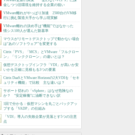
VMware更新の異変 「使わないVCF 9」に課
金しつつ旧環境を維持する企業の狙い
VMware離れがやっぱり加速 2500台のVM移
行に挑む製造大手から学ぶ現実解
VMware離れの決め手は“機能”ではなかった
情シス109人が選んだ新基準
マウスがリモートデスクトップで動かない場合
は“あのソフトウェア”を変更する
Citrix「PVS」「MCS」とVMware「フルクロー
ン」「リンククローン」の違いとは？
仮想デスクトップインフラ「VDI」が高いか安
いかを正確に見積もる3つの要素
Citrix DaaSとVMware Horizonの2大VDIを「セキ
ュリティ機能」で比較 主な違いは？
サポート切れの「vSphere」はなぜ危険なの
か？ “安定稼働”に油断できない訳
1回で分かる：仮想マシンを丸ごとバックアッ
プする「VADP」の仕組み
「VDI」導入の失敗企業が見落とす5つの注意
点