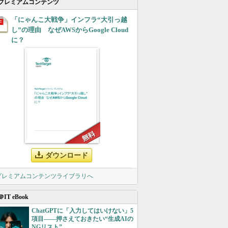
プレミアムコンテンツ
「にゃんこ大戦争」インフラ“大引っ越
し”の理由 なぜAWSからGoogle Cloud
に？
ダウンロード
 プレミアムコンテンツライブラリへ
＠IT eBook
ChatGPTに「入力してはいけない」5
項目――押さえておきたい“生成AIの
NGリスト”