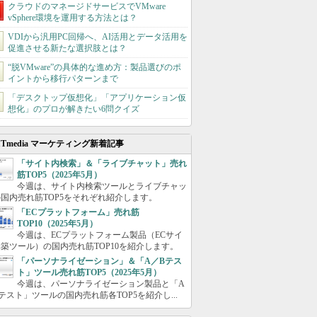
クラウドのマネージドサービスでVMware
vSphere環境を運用する方法とは？
VDIから汎用PC回帰へ、AI活用とデータ活用を
促進させる新たな選択肢とは？
“脱VMware”の具体的な進め方：製品選びのポ
イントから移行パターンまで
「デスクトップ仮想化」「アプリケーション仮
想化」のプロが解きたい6問クイズ
ITmedia マーケティング新着記事
「サイト内検索」＆「ライブチャット」売れ
筋TOP5（2025年5月）
今週は、サイト内検索ツールとライブチャッ
国内売れ筋TOP5をそれぞれ紹介します。
「ECプラットフォーム」売れ筋
TOP10（2025年5月）
今週は、ECプラットフォーム製品（ECサイ
築ツール）の国内売れ筋TOP10を紹介します。
「パーソナライゼーション」＆「A／Bテス
ト」ツール売れ筋TOP5（2025年5月）
今週は、パーソナライゼーション製品と「A
テスト」ツールの国内売れ筋各TOP5を紹介し...