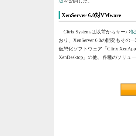
版
を公開した。
XenServer 6.0対VMware
Citrix Systemsは以前からサーバ
仮
おり、XenServer 6.0の開発もその一環
仮想化ソフトウェア「Citrix Xen
XenDesktop」の他、各種の