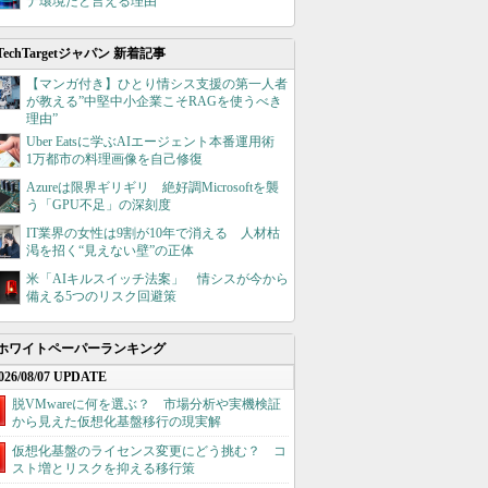
ナ環境だと言える理由
TechTargetジャパン 新着記事
【マンガ付き】ひとり情シス支援の第一人者
が教える”中堅中小企業こそRAGを使うべき
理由”
Uber Eatsに学ぶAIエージェント本番運用術
1万都市の料理画像を自己修復
Azureは限界ギリギリ 絶好調Microsoftを襲
う「GPU不足」の深刻度
IT業界の女性は9割が10年で消える 人材枯
渇を招く“見えない壁”の正体
米「AIキルスイッチ法案」 情シスが今から
備える5つのリスク回避策
ホワイトペーパーランキング
026/08/07 UPDATE
脱VMwareに何を選ぶ？ 市場分析や実機検証
から見えた仮想化基盤移行の現実解
仮想化基盤のライセンス変更にどう挑む？ コ
スト増とリスクを抑える移行策