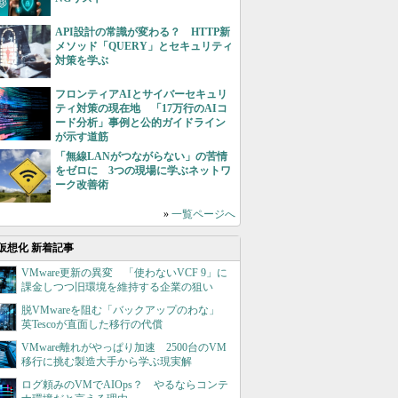
API設計の常識が変わる？ HTTP新
メソッド「QUERY」とセキュリティ
対策を学ぶ
フロンティアAIとサイバーセキュリ
ティ対策の現在地 「17万行のAIコ
ード分析」事例と公的ガイドライン
が示す道筋
「無線LANがつながらない」の苦情
をゼロに 3つの現場に学ぶネットワ
ーク改善術
»
一覧ページへ
仮想化 新着記事
VMware更新の異変 「使わないVCF 9」に
課金しつつ旧環境を維持する企業の狙い
脱VMwareを阻む「バックアップのわな」
英Tescoが直面した移行の代償
VMware離れがやっぱり加速 2500台のVM
移行に挑む製造大手から学ぶ現実解
ログ頼みのVMでAIOps？ やるならコンテ