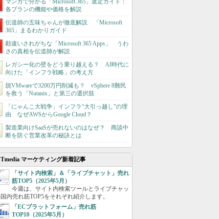
マンガで分かる「Microsoft 365」選定ガイド：
各プランの機能や価格を解説
伝道師の五味ちゃんが徹底解説 「Microsoft
365」まるわかりガイド
勘違いされがちな「Microsoft 365 Apps」 うわ
さの真相を伝道師が解説
レガシー化の壁をどう乗り越える？ AI時代に
向けた「インフラ戦略」の考え方
脱VMwareで3200万円削減も？ vSphere 8難民
を救う「Nutanix」と第三の選択肢
「にゃんこ大戦争」インフラ“大引っ越し”の理
由 なぜAWSからGoogle Cloud？
製造業向けSaaSが売れないのはなぜ？ 商談中
断を防ぐ営業改革の秘訣とは
ITmedia マーケティング新着記事
「サイト内検索」＆「ライブチャット」売れ
筋TOP5（2025年5月）
今週は、サイト内検索ツールとライブチャッ
国内売れ筋TOP5をそれぞれ紹介します。
「ECプラットフォーム」売れ筋
TOP10（2025年5月）