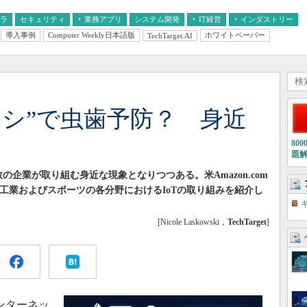
フラ
セキュリティ
業務アプリ
システム開発
IT経営
インダストリー
導入事例
Computer Weekly日本語版
ホワイトペーパー
TechTarget.AI
AI
経営とIT
医療IT
中堅・中小企業とIT
教育IT
ラシ”で虫歯予防？ 身近
80
題
の企業が取り組む身近な現象となりつつある。米Amazon.com
工業およびスポーツの各分野におけるIoTの取り組みを紹介し
[Nicole Laskowski，
TechTarget
]
ンターネッ