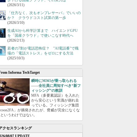
き下げる国産クラウド、その実力は
(2026/3/11)
「仕方なく、次もオンプレサーバ」でいいの
か？ クラウドコスト試算の第一歩
(2026/3/10)
生成AIから科学計算まで ハイエンドGPU
を「国産クラウド」で使いこなす時代へ
(2026/2/13)
若者の7割が電話恐怖症？ ”AI電話番”で職
場の「電話ストレス」をゼロにする方法
(2025/10/3)
From Informa TechTarget
瞬時にM365が乗っ取られる
――全社員に周知すべき“新フ
ィッシング”の教訓
MFA（多要素認証）を入れた
から安心という常識が崩れ去
っている。フィッシング集団
ycoon2FA」が摘発されたが、脅威が完全になくな
たというわけではない。
アクセスランキング
026/08/07 UPDATE