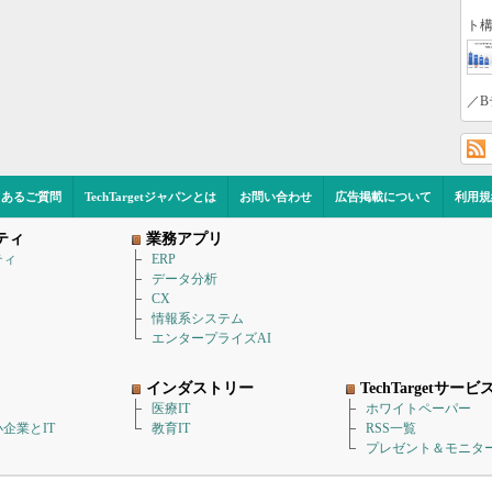
ト構
／B
くあるご質問
TechTargetジャパンとは
お問い合わせ
広告掲載について
利用規
ティ
業務アプリ
ティ
ERP
データ分析
CX
情報系システム
エンタープライズAI
インダストリー
TechTargetサービ
医療IT
ホワイトペーパー
企業とIT
教育IT
RSS一覧
プレゼント＆モニタ