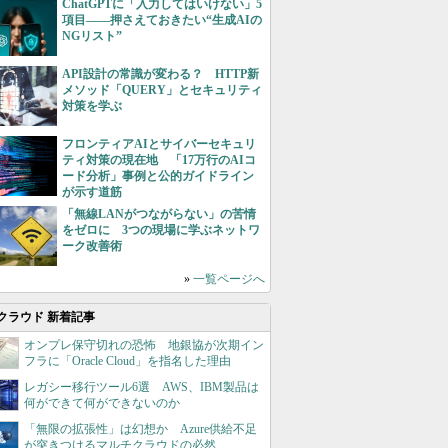
ChatGPTに「入力してはいけない」5
項目――押さえておきたい“生成AIの
NGリスト”
API設計の常識が変わる？ HTTP新
メソッド「QUERY」とセキュリティ
対策を学ぶ
フロンティアAIとサイバーセキュリ
ティ対策の現在地 「17万行のAIコ
ード分析」事例と公的ガイドライン
が示す道筋
「無線LANがつながらない」の苦情
をゼロに 3つの現場に学ぶネットワ
ーク改善術
»
一覧ページへ
クラウド 新着記事
オンプレ保守切れの恐怖 地銀協が次期イン
フラに「Oracle Cloud」を指名した理由
レガシー移行ツール6選 AWS、IBM製品は
何ができて何ができないのか
「無限の拡張性」は幻想か Azure供給不足
が突きつけるマルチクラウドの必然