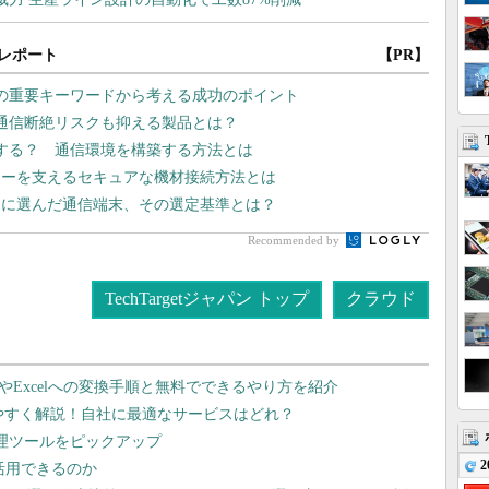
レポート
【PR】
つの重要キーワードから考える成功のポイント
 通信断絶リスクも抑える製品とは？
入する？ 通信環境を構築する方法とは
リーを支えるセキュアな機材接続方法とは
スに選んだ通信端末、その選定基準とは？
Recommended by
TechTargetジャパン トップ
クラウド
dやExcelへの変換手順と無料でできるやり方を紹介
りやすく解説！自社に最適なサービスはどれ？
管理ツールをピックアップ
2
で活用できるのか