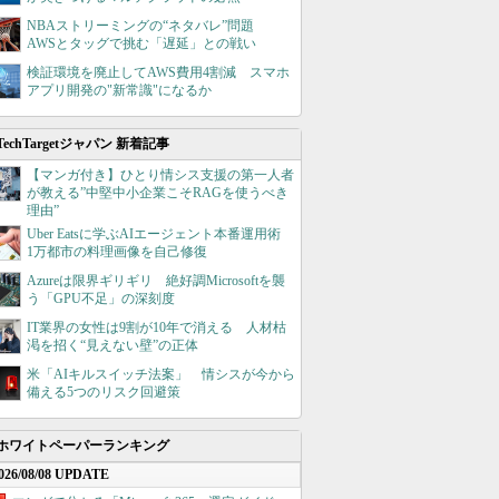
NBAストリーミングの“ネタバレ”問題
AWSとタッグで挑む「遅延」との戦い
検証環境を廃止してAWS費用4割減 スマホ
アプリ開発の"新常識"になるか
TechTargetジャパン 新着記事
【マンガ付き】ひとり情シス支援の第一人者
が教える”中堅中小企業こそRAGを使うべき
理由”
Uber Eatsに学ぶAIエージェント本番運用術
1万都市の料理画像を自己修復
Azureは限界ギリギリ 絶好調Microsoftを襲
う「GPU不足」の深刻度
IT業界の女性は9割が10年で消える 人材枯
渇を招く“見えない壁”の正体
米「AIキルスイッチ法案」 情シスが今から
備える5つのリスク回避策
ホワイトペーパーランキング
026/08/08 UPDATE