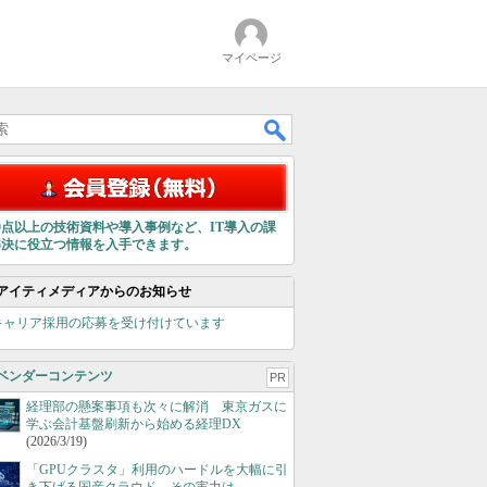
マイページ
00点以上の技術資料や導入事例など、IT導入の課
解決に役立つ情報を入手できます。
アイティメディアからのお知らせ
キャリア採用の応募を受け付けています
ベンダーコンテンツ
PR
経理部の懸案事項も次々に解消 東京ガスに
学ぶ会計基盤刷新から始める経理DX
(2026/3/19)
「GPUクラスタ」利用のハードルを大幅に引