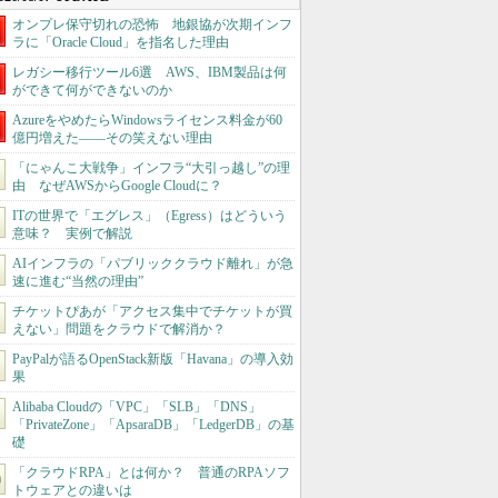
オンプレ保守切れの恐怖 地銀協が次期インフ
ラに「Oracle Cloud」を指名した理由
レガシー移行ツール6選 AWS、IBM製品は何
ができて何ができないのか
AzureをやめたらWindowsライセンス料金が60
億円増えた――その笑えない理由
「にゃんこ大戦争」インフラ“大引っ越し”の理
由 なぜAWSからGoogle Cloudに？
ITの世界で「エグレス」（Egress）はどういう
意味？ 実例で解説
AIインフラの「パブリッククラウド離れ」が急
速に進む“当然の理由”
チケットぴあが「アクセス集中でチケットが買
えない」問題をクラウドで解消か？
PayPalが語るOpenStack新版「Havana」の導入効
果
Alibaba Cloudの「VPC」「SLB」「DNS」
「PrivateZone」「ApsaraDB」「LedgerDB」の基
礎
「クラウドRPA」とは何か？ 普通のRPAソフ
トウェアとの違いは