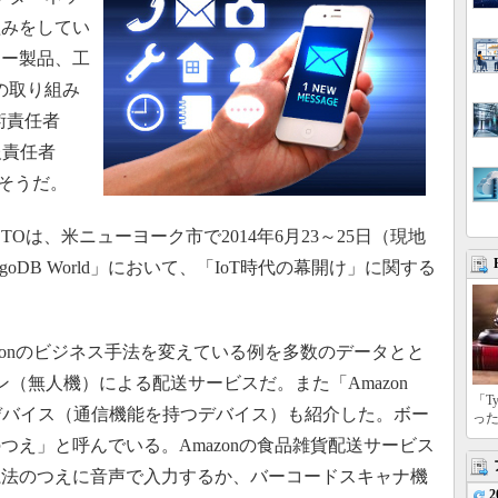
組みをしてい
マー製品、工
の取り組み
技術責任者
報責任者
りそうだ。
TOは、米ニューヨーク市で2014年6月23～25日（現地
oDB World」において、「IoT時代の幕開け」に関する
zonのビジネス手法を変えている例を多数のデータとと
（無人機）による配送サービスだ。また「Amazon
「T
ドデバイス（通信機能を持つデバイス）も紹介した。ボー
っ
つえ」と呼んでいる。Amazonの食品雑貨配送サービス
魔法のつえに音声で入力するか、バーコードスキャナ機
2