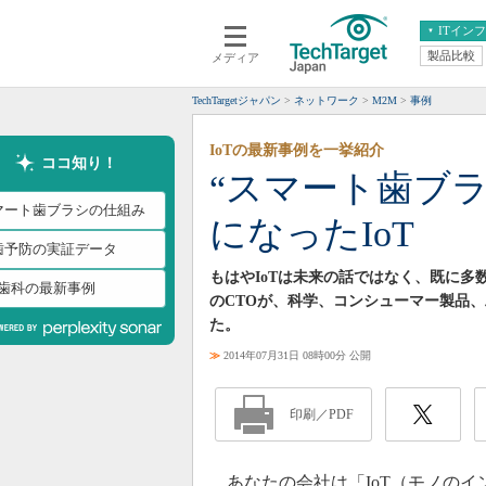
ITイン
製品比較
メディア
クラウド
エンタープライズ
ERP
仮想化
TechTargetジャパン
ネットワーク
M2M
事例
データ分析
サーバ＆ストレージ
IoTの最新事例を一挙紹介
CX
スマートモバイル
ココ知り！
“スマート歯ブ
情報系システム
ネットワーク
マート歯ブラシの仕組み
になったIoT
システム運用管理
歯予防の実証データ
もはやIoTは未来の話ではなく、既に多数
T歯科の最新事例
のCTOが、科学、コンシューマー製品、
た。
≫
2014年07月31日 08時00分 公開
印刷／PDF
あなたの会社は「IoT（モノのイ