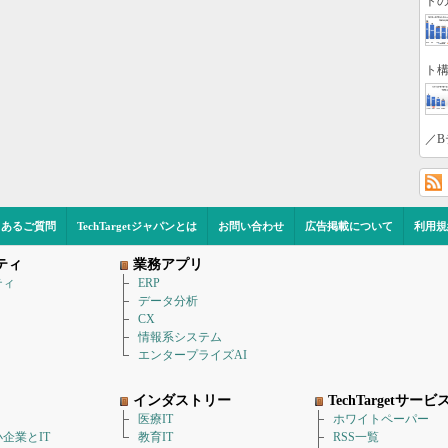
トの
ト構
／B
くあるご質問
TechTargetジャパンとは
お問い合わせ
広告掲載について
利用規
ティ
業務アプリ
ティ
ERP
データ分析
CX
情報系システム
エンタープライズAI
インダストリー
TechTargetサービ
医療IT
ホワイトペーパー
企業とIT
教育IT
RSS一覧