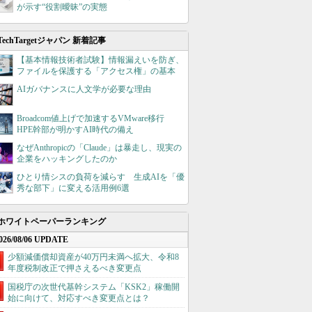
が示す“役割曖昧”の実態
TechTargetジャパン 新着記事
【基本情報技術者試験】情報漏えいを防ぎ、
ファイルを保護する「アクセス権」の基本
AIガバナンスに人文学が必要な理由
Broadcom値上げで加速するVMware移行
HPE幹部が明かすAI時代の備え
なぜAnthropicの「Claude」は暴走し、現実の
企業をハッキングしたのか
ひとり情シスの負荷を減らす 生成AIを「優
秀な部下」に変える活用例6選
ホワイトペーパーランキング
026/08/06 UPDATE
少額減価償却資産が40万円未満へ拡大、令和8
年度税制改正で押さえるべき変更点
国税庁の次世代基幹システム「KSK2」稼働開
始に向けて、対応すべき変更点とは？