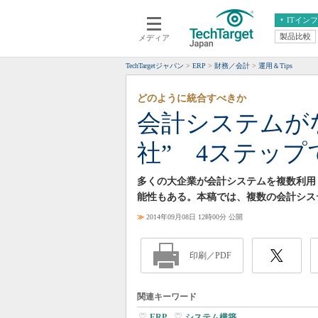
ITイン
製品比較
メディア
クラウド
エンタープライズ
ERP
仮想化
TechTargetジャパン
ERP
財務／会計
運用＆Tips
データ分析
サーバ＆ストレージ
どのように統合すべきか
CX
スマートモバイル
会計システムが
情報系システム
ネットワーク
社” 4ステッ
システム運用管理
多くの大企業が会計システムを複数利用
能性もある。本稿では、複数の会計シス
≫
2014年09月08日 12時00分 公開
印刷／PDF
関連キーワード
ERP
|
システム構築