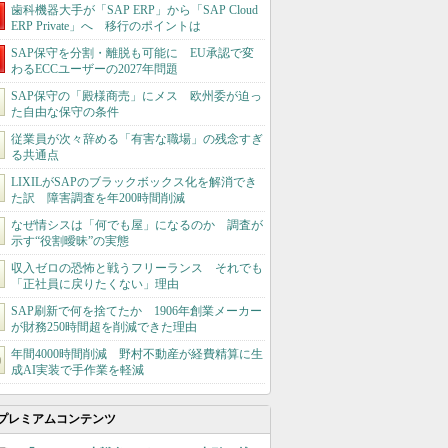
歯科機器大手が「SAP ERP」から「SAP Cloud
ERP Private」へ 移行のポイントは
SAP保守を分割・離脱も可能に EU承認で変
わるECCユーザーの2027年問題
SAP保守の「殿様商売」にメス 欧州委が迫っ
た自由な保守の条件
従業員が次々辞める「有害な職場」の残念すぎ
る共通点
LIXILがSAPのブラックボックス化を解消でき
た訳 障害調査を年200時間削減
なぜ情シスは「何でも屋」になるのか 調査が
示す“役割曖昧”の実態
収入ゼロの恐怖と戦うフリーランス それでも
「正社員に戻りたくない」理由
SAP刷新で何を捨てたか 1906年創業メーカー
が財務250時間超を削減できた理由
年間4000時間削減 野村不動産が経費精算に生
成AI実装で手作業を軽減
プレミアムコンテンツ