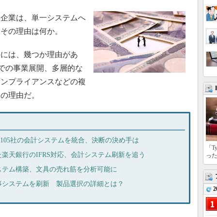
企業は、単一システムへ
たその理由は何か。
には、幾つか理由があ
での事業展開、多層的な
コンプライアンスなどの複
その理由だ。
社105社の会計システムを統合、決断の決め手は
「T
楽天銀行のIFRS対応、会計システム刷新を追う
っ
ステム構築、文具の売れ筋を分析可能に
事システムを刷新 製品選択の詳細とは？
2