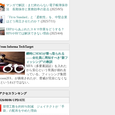
マンガで解説：まだ終わらない電子帳簿保存
法 長期保存と業務効率の盲点
(2025/9/5)
「Fit to Standard」と「柔軟性」を、中堅企業
はどう両立させたのか？
(2025/7/11)
ERPからあぶれたスキマ作業をどうする？
RPAやBIでは解決できない理由
(2025/4/4)
From Informa TechTarget
瞬時にM365が乗っ取られる
――全社員に周知すべき“新フ
ィッシング”の教訓
MFA（多要素認証）を入れた
から安心という常識が崩れ去
っている。フィッシング集団
ycoon2FA」が摘発されたが、脅威が完全になくな
たというわけではない。
アクセスランキング
026/08/06 UPDATE
管理工数を約80％削減 ジェイテクトが「手
袋」の配布をやめた理由