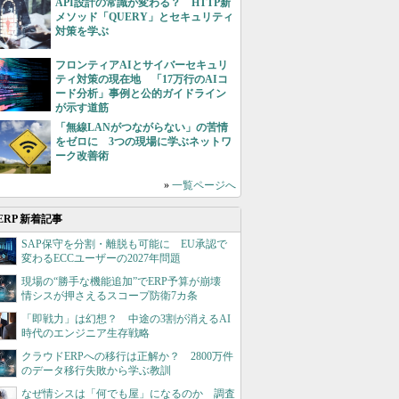
API設計の常識が変わる？ HTTP新
メソッド「QUERY」とセキュリティ
対策を学ぶ
フロンティアAIとサイバーセキュリ
ティ対策の現在地 「17万行のAIコ
ード分析」事例と公的ガイドライン
が示す道筋
「無線LANがつながらない」の苦情
をゼロに 3つの現場に学ぶネットワ
ーク改善術
»
一覧ページへ
ERP 新着記事
SAP保守を分割・離脱も可能に EU承認で
変わるECCユーザーの2027年問題
現場の“勝手な機能追加”でERP予算が崩壊
情シスが押さえるスコープ防衛7カ条
「即戦力」は幻想？ 中途の3割が消えるAI
時代のエンジニア生存戦略
クラウドERPへの移行は正解か？ 2800万件
のデータ移行失敗から学ぶ教訓
なぜ情シスは「何でも屋」になるのか 調査