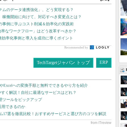
テムのデータ連携強化」、どう実現する？
2」稼働開始に向けて、対応すべき変更点とは？
の事例に学ぶコスト削減＆効率化の実践術
非効率なワークフロー」はどう改革すべきか？
業務効率化事例と導入を成功に導くポイント
Recommended by
ERP
TechTargetジャパン トップ
dやExcelへの変換手順と無料でできるやり方を紹介
りやすく解説！自社に最適なサービスはどれ？
管理ツールをピックアップ
で活用できるのか
テム17選を徹底比較！おすすめサービスと選び方のコツを解説