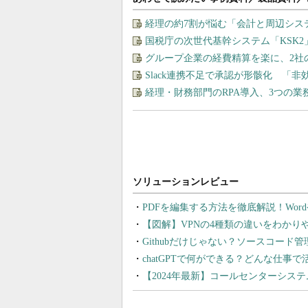
経理の約7割が悩む「会計と周辺シス
国税庁の次世代基幹システム「KSK
グループ企業の経費精算を楽に、2社
Slack連携不足で承認が形骸化 「
経理・財務部門のRPA導入、3つの
PDFを編集する方法を徹底解説！Wor
【図解】VPNの4種類の違いをわか
Githubだけじゃない？ソースコード
chatGPTで何ができる？どんな仕事
【2024年最新】コールセンターシス