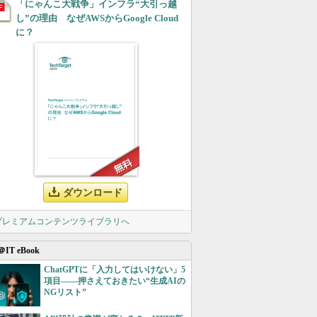
「にゃんこ大戦争」インフラ“大引っ越
し”の理由 なぜAWSからGoogle Cloud
に？
ダウンロード
 プレミアムコンテンツライブラリへ
＠IT eBook
ChatGPTに「入力してはいけない」5
項目――押さえておきたい“生成AIの
NGリスト”