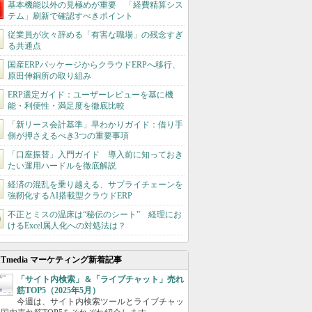
基本機能以外の見極めが重要 「経費精算シス
テム」刷新で確認すべきポイント
従業員が次々辞める「有害な職場」の残念すぎ
る共通点
国産ERPパッケージからクラウドERPへ移行、
原田伸銅所の取り組み
ERP選定ガイド：ユーザーレビューを基に機
能・利便性・満足度を徹底比較
「新リース会計基準」早わかりガイド：借り手
側が押さえるべき3つの重要事項
「口座振替」入門ガイド 導入前に知っておき
たい運用ハードルを徹底解説
経済の混乱を乗り越える、サプライチェーンを
強靭化するAI搭載型クラウドERP
不正とミスの温床は“秘伝のシート” 経理にお
けるExcel属人化への対処法は？
ITmedia マーケティング新着記事
「サイト内検索」＆「ライブチャット」売れ
筋TOP5（2025年5月）
今週は、サイト内検索ツールとライブチャッ