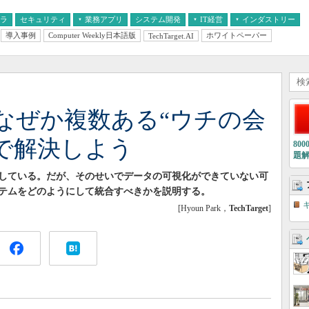
フラ
セキュリティ
業務アプリ
システム開発
IT経営
インダストリー
導入事例
Computer Weekly日本語版
ホワイトペーパー
TechTarget.AI
AI
経営とIT
医療IT
中堅・中小企業とIT
教育IT
なぜか複数ある“ウチの会
プで解決しよう
80
題
している。だが、そのせいでデータの可視化ができていない可
テムをどのようにして統合すべきかを説明する。
[Hyoun Park，
TechTarget
]