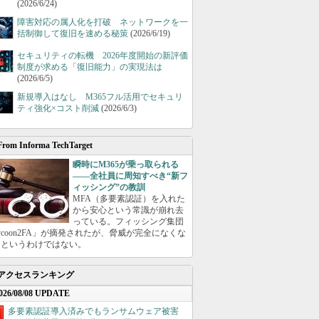
(2026/6/24)
障害対応の属人化を打破 ネットワークを一
括制御して復旧を速める秘策
(2026/6/19)
セキュリティの転機 2026年度開始の新評価
制度が求める「復旧能力」の実現法は
(2026/6/5)
新規導入はなし M365フル活用でセキュリ
ティ強化×コスト削減
(2026/6/3)
From Informa TechTarget
瞬時にM365が乗っ取られる
――全社員に周知すべき“新フ
ィッシング”の教訓
MFA（多要素認証）を入れた
から安心という常識が崩れ去
っている。フィッシング集団
ycoon2FA」が摘発されたが、脅威が完全になくな
たというわけではない。
アクセスランキング
026/08/08 UPDATE
多要素認証導入済みでもランサムウェア被害