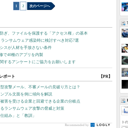
1
|
2
次のページへ
レポート
【PR】
的型攻撃メール、不審メールの見破り方とは？
サンプル文面を例に傾向を解説
の被害を受ける企業と回避できる企業の分岐点
するランサムウェア攻撃の脅威と対策
「仕組み」と「教訓」
トの
Recommended by