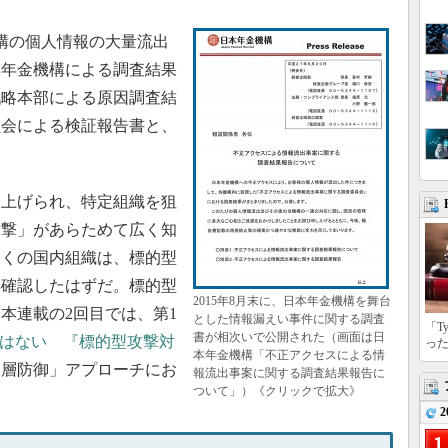
機構の個人情報の大量流出
本年金機構による調査結果
戦略本部による原因調査結
員会による検証報告書と、
上げられ、特定組織を狙
攻撃」があらためて広く知
多くの国内組織は、標的型
再確認したはずだ。標的型
2015年8月末に、日本年金機構を舞台
本連載の2回目では、第1
とした情報漏えい事件に関する調査
「T
書が相次いで公開された（画面は日
ではない 『標的型攻撃対
っ
本年金機構「不正アクセスによる情
多層防御」アプローチにお
報流出事案に関する調査結果報告に
ついて」）《クリックで拡大》
2