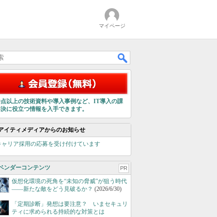
マイページ
00点以上の技術資料や導入事例など、IT導入の課
解決に役立つ情報を入手できます。
アイティメディアからのお知らせ
キャリア採用の応募を受け付けています
ベンダーコンテンツ
PR
仮想化環境の死角を“未知の脅威”が狙う時代
――新たな敵をどう見破るか？
(2026/6/30)
「定期診断」発想は要注意？ いまセキュリ
ティに求められる持続的な対策とは