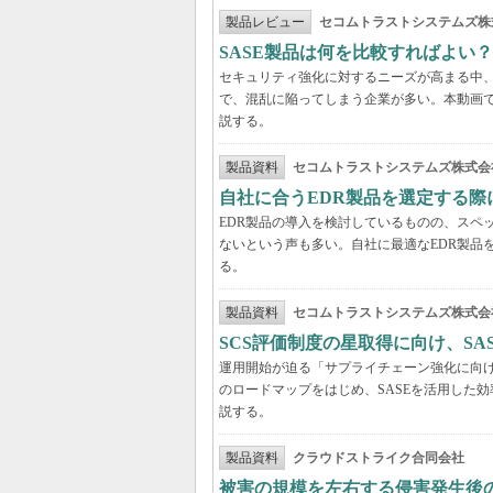
製品レビュー
セコムトラストシステムズ株
SASE製品は何を比較すればよい
セキュリティ強化に対するニーズが高まる中、
で、混乱に陥ってしまう企業が多い。本動画
説する。
製品資料
セコムトラストシステムズ株式会
自社に合うEDR製品を選定する
EDR製品の導入を検討しているものの、スペ
ないという声も多い。自社に最適なEDR製品
る。
製品資料
セコムトラストシステムズ株式会
SCS評価制度の星取得に向け、S
運用開始が迫る「サプライチェーン強化に向け
のロードマップをはじめ、SASEを活用した
説する。
製品資料
クラウドストライク合同会社
被害の規模を左右する侵害発生後の