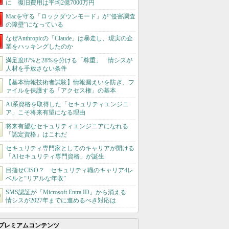
に 復旧費用は平均2億7000万円
Macを守る「ロックダウンモード」が“侵害調査
の障壁”になっている
なぜAnthropicの「Claude」は暴走し、現実の企
業をハッキングしたのか
満足度87%と28%を分ける「尊重」 情シスが
人材を手放さない条件
【基本情報技術者試験】情報漏えいを防ぎ、フ
ァイルを保護する「アクセス権」の基本
AI系資格を取得した「セキュリティエンジニ
ア」こそ将来有望になる理由
将来有望なセキュリティエンジニアになれる
「認定資格」はこれだ
セキュリティ専門家としてのキャリアが開ける
「AIセキュリティ専門資格」が誕生
目指せCISO？ セキュリティ職のキャリア4レ
ベルと“リアルな年収”
SMS認証が「Microsoft Entra ID」から消える
情シスが2027年までに進めるべき対応は
プレミアムコンテンツ