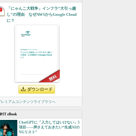
「にゃんこ大戦争」インフラ“大引っ越
し”の理由 なぜAWSからGoogle Cloud
に？
ダウンロード
 プレミアムコンテンツライブラリへ
＠IT eBook
ChatGPTに「入力してはいけない」5
項目――押さえておきたい“生成AIの
NGリスト”