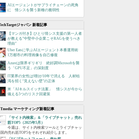
AIエージェントがサプライチェーンの死角
に 情シスを襲う新種の脆弱性
TechTargetジャパン 新着記事
【マンガ付き】ひとり情シス支援の第一人者
が教える”中堅中小企業こそRAGを使うべき
理由”
Uber Eatsに学ぶAIエージェント本番運用術
1万都市の料理画像を自己修復
Azureは限界ギリギリ 絶好調Microsoftを襲
う「GPU不足」の深刻度
IT業界の女性は9割が10年で消える 人材枯
渇を招く“見えない壁”の正体
米「AIキルスイッチ法案」 情シスが今から
備える5つのリスク回避策
ITmedia マーケティング新着記事
「サイト内検索」＆「ライブチャット」売れ
筋TOP5（2025年5月）
今週は、サイト内検索ツールとライブチャッ
国内売れ筋TOP5をそれぞれ紹介します。