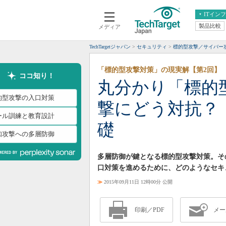
ITイン
製品比較
メディア
クラウド
エンタープライズ
ERP
仮想化
TechTargetジャパン
セキュリティ
標的型攻撃／サイバー
データ分析
サーバ＆ストレージ
「標的型攻撃対策」の現実解【第2回】
CX
スマートモバイル
ココ知り！
丸分かり「標的
情報系システム
ネットワーク
的型攻撃の入口対策
撃にどう対抗？
システム運用管理
ール訓練と教育設計
礎
知攻撃への多層防御
多層防御が鍵となる標的型攻撃対策。そ
口対策を進めるために、どのようなセキ
≫
2015年09月11日 12時00分 公開
印刷／PDF
メー