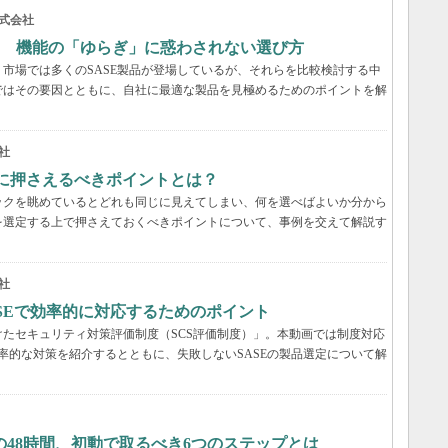
式会社
？ 機能の「ゆらぎ」に惑わされない選び方
市場では多くのSASE製品が登場しているが、それらを比較検討する中
ではその要因とともに、自社に最適な製品を見極めるためのポイントを解
社
際に押さえるべきポイントとは？
ックを眺めているとどれも同じに見えてしまい、何を選べばよいか分から
を選定する上で押さえておくべきポイントについて、事例を交えて解説す
社
ASEで効率的に対応するためのポイント
たセキュリティ対策評価制度（SCS評価制度）」。本動画では制度対応
効率的な対策を紹介するとともに、失敗しないSASEの製品選定について解
48時間、初動で取るべき6つのステップとは