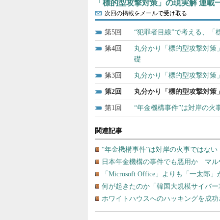
「標的型攻撃対策」の現実解 連載
次回の掲載をメールで受け取る
5
“犯罪者目線”で考える、
4
丸分かり「標的型攻撃対策
礎
3
丸分かり「標的型攻撃対策
2
丸分かり「標的型攻撃対策
1
“年金機構事件”は対岸の
関連記事
“年金機構事件”は対岸の火事ではな
日本年金機構の事件でも悪用か マルウ
「Microsoft Office」よりも
何が起きたのか「韓国大規模サイバー
ホワイトハウスへのハッキングを成功