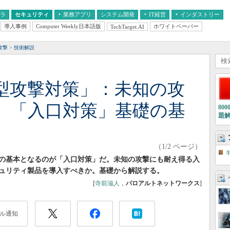
フラ
セキュリティ
業務アプリ
システム開発
IT経営
インダストリー
導入事例
Computer Weekly日本語版
ホワイトペーパー
TechTarget.AI
AI
経営とIT
医療IT
中堅・中小企業とIT
教育IT
攻撃
技術解説
型攻撃対策」：未知の攻
 「入口対策」基礎の基
80
題
（1/2 ページ）
の基本となるのが「入口対策」だ。未知の攻撃にも耐え得る入
ュリティ製品を導入すべきか。基礎から解説する。
[
寺前滋人
，
パロアルトネットワークス
]
ル通知