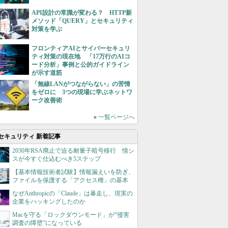
API設計の常識が変わる？ HTTP新
メソッド「QUERY」とセキュリティ
対策を学ぶ
フロンティアAIとサイバーセキュリ
ティ対策の現在地 「17万行のAIコ
ード分析」事例と公的ガイドライン
が示す道筋
「無線LANがつながらない」の苦情
をゼロに 3つの現場に学ぶネットワ
ーク改善術
»
一覧ページへ
セキュリティ 新着記事
2030年RSA廃止で迫る耐量子暗号移行 情シ
スが今すぐ仕込むべき5ステップ
【基本情報技術者試験】情報漏えいを防ぎ、
ファイルを保護する「アクセス権」の基本
なぜAnthropicの「Claude」は暴走し、現実の
企業をハッキングしたのか
Macを守る「ロックダウンモード」が“侵害
調査の障壁”になっている