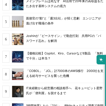
メインフレームは死なず AI活用で20年来の高収益をた
たき出す基幹システムの底力
面接官の“勘”と「週3出社」が招く悲劇 エンジニアが
逃げ出す職場の条件
Joshinが「ピースサイン」で勤怠打刻 共用PCの「パ
スワード忘れ」を解消
【価格比較】Copilot、Kiro、Cursorなど6製品 「無料
で十分」は本当？
「COBOL」「JCL」計7000本のAWS移行 2000社を支
える給与サービスを襲った危機
IT未経験から経営層の相談相手へ 花キューピット星野
氏が「便利屋」を脱するまで
1時間放置したら「詰む」 IBMセキュリティ調査で判明