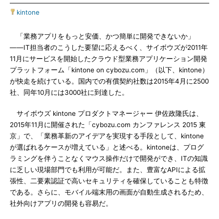
kintone
「業務アプリをもっと安価、かつ簡単に開発できないか」
――IT担当者のこうした要望に応えるべく、サイボウズが2011年
11月にサービスを開始したクラウド型業務アプリケーション開発
プラットフォーム「kintone on cybozu.com」（以下、kintone）
が快走を続けている。国内での有償契約社数は2015年4月に2500
社、同年10月には3000社に到達した。
サイボウズ kintone プロダクトマネージャー 伊佐政隆氏は、
2015年11月に開催された「cybozu.com カンファレンス 2015 東
京」で、「業務革新のアイデアを実現する手段として、kintone
が選ばれるケースが増えている」と述べる。kintoneは、プログ
ラミングを伴うことなくマウス操作だけで開発ができ、ITの知識
に乏しい現場部門でも利用が可能だ。また、豊富なAPIによる拡
張性、二要素認証で高いセキュリティを確保していることも特徴
である。さらに、モバイル端末用の画面が自動生成されるため、
社外向けアプリの開発も容易だ。