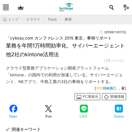
トップ
クラウド
PaaS
事例
2015年11月17日
「cybozu.com カンファレンス 2015 東京」事例リポート
業務を年間1万時間効率化、サイバーエージェント
他2社のkintone活用法
（1/2 ページ）
クラウド型業務アプリケーション開発プラットフォーム
「kintone」の国内での利用が加速している。サイバーエージェ
ント、NKアグリ、中島工業の3社の事例をリポートする。
[
岡崎勝己
，著]
PC用表示
関連情報
Share
Post
LINE
Hatena
関連キーワード