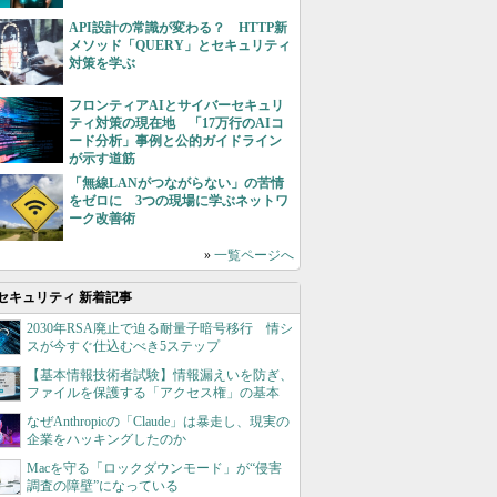
API設計の常識が変わる？ HTTP新
メソッド「QUERY」とセキュリティ
対策を学ぶ
フロンティアAIとサイバーセキュリ
ティ対策の現在地 「17万行のAIコ
ード分析」事例と公的ガイドライン
が示す道筋
「無線LANがつながらない」の苦情
をゼロに 3つの現場に学ぶネットワ
ーク改善術
»
一覧ページへ
セキュリティ 新着記事
2030年RSA廃止で迫る耐量子暗号移行 情シ
スが今すぐ仕込むべき5ステップ
【基本情報技術者試験】情報漏えいを防ぎ、
ファイルを保護する「アクセス権」の基本
なぜAnthropicの「Claude」は暴走し、現実の
企業をハッキングしたのか
Macを守る「ロックダウンモード」が“侵害
調査の障壁”になっている