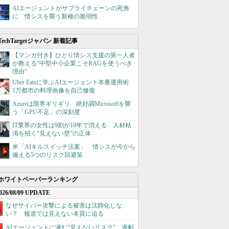
AIエージェントがサプライチェーンの死角
に 情シスを襲う新種の脆弱性
TechTargetジャパン 新着記事
【マンガ付き】ひとり情シス支援の第一人者
が教える”中堅中小企業こそRAGを使うべき
理由”
Uber Eatsに学ぶAIエージェント本番運用術
1万都市の料理画像を自己修復
Azureは限界ギリギリ 絶好調Microsoftを襲
う「GPU不足」の深刻度
IT業界の女性は9割が10年で消える 人材枯
渇を招く“見えない壁”の正体
米「AIキルスイッチ法案」 情シスが今から
備える5つのリスク回避策
ホワイトペーパーランキング
026/08/09 UPDATE
なぜサイバー攻撃による被害は沈静化しな
い？ 報道では見えない本質に迫る
AIエージェントに潜む“見えないリスク”、過剰