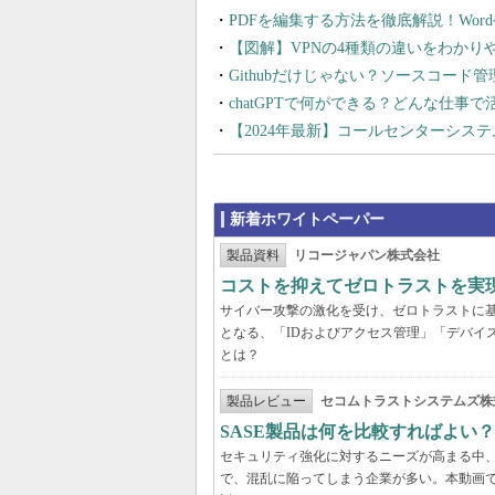
PDFを編集する方法を徹底解説！Wor
【図解】VPNの4種類の違いをわか
Githubだけじゃない？ソースコード
chatGPTで何ができる？どんな仕事
【2024年最新】コールセンターシス
新着ホワイトペーパー
製品資料
リコージャパン株式会社
コストを抑えてゼロトラストを実現する
サイバー攻撃の激化を受け、ゼロトラストに
となる、「IDおよびアクセス管理」「デバイ
とは？
製品レビュー
セコムトラストシステムズ株
SASE製品は何を比較すればよい
セキュリティ強化に対するニーズが高まる中、
で、混乱に陥ってしまう企業が多い。本動画