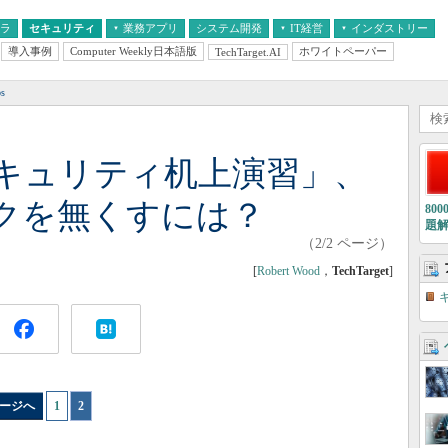
フラ
セキュリティ
業務アプリ
システム開発
IT経営
インダストリー
導入事例
Computer Weekly日本語版
ホワイトペーパー
TechTarget.AI
AI
経営とIT
医療IT
中堅・中小企業とIT
教育IT
s
キュリティ机上演習」、
クを無くすには？
80
題
（2/2 ページ）
[
Robert Wood
，
TechTarget
]
ージへ
1
|
2