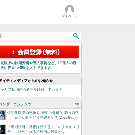
マイページ
00点以上の技術資料や導入事例など、IT導入の課
解決に役立つ情報を入手できます。
アイティメディアからのお知らせ
キャリア採用の応募を受け付けています
ベンダーコンテンツ
PR
仮想化環境の死角を“未知の脅威”が狙う時代
――新たな敵をどう見破るか？
(2026/6/30)
「定期診断」発想は要注意？ いまセキュリ
ティに求められる持続的な対策とは