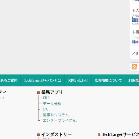
トの
ト構
／B
くあるご質問
TechTargetジャパンとは
お問い合わせ
広告掲載について
利用規
ティ
業務アプリ
ティ
ERP
データ分析
CX
情報系システム
エンタープライズAI
インダストリー
TechTargetサービ