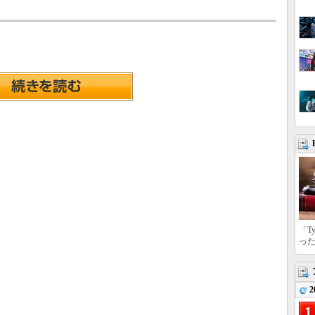
「T
っ
2