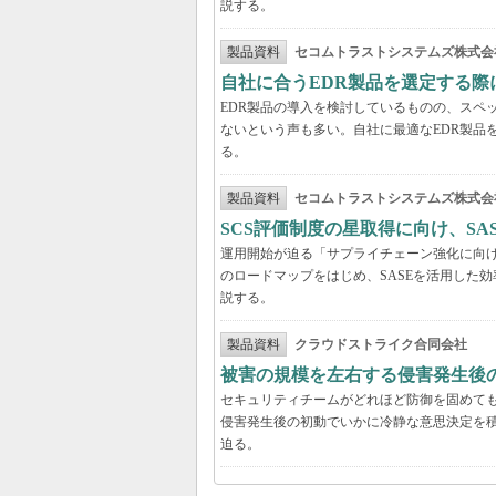
説する。
製品資料
セコムトラストシステムズ株式会
自社に合うEDR製品を選定する
EDR製品の導入を検討しているものの、スペ
ないという声も多い。自社に最適なEDR製品
る。
製品資料
セコムトラストシステムズ株式会
SCS評価制度の星取得に向け、S
運用開始が迫る「サプライチェーン強化に向け
のロードマップをはじめ、SASEを活用した
説する。
製品資料
クラウドストライク合同会社
被害の規模を左右する侵害発生後の
セキュリティチームがどれほど防御を固めて
侵害発生後の初動でいかに冷静な意思決定を積
迫る。