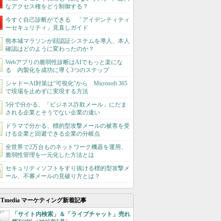
なアクセス権をどう制御する？
今すぐ自己診断ができる 「アイデンティティ
ーセキュリティ」見直しガイド
熊本城マラソンが顔認証システムを導入、本人
確認はどのように変わったのか？
Webアプリの脆弱性診断はAIでもっと楽にな
る 内製化を成功に導く3つのステップ
シャドーAI対策は“可視化”から Microsoft 365
で現場を止めずに実現する方法
5分で分かる、「ビジネス詐欺メール」にだま
される企業とそうでない企業の違い
ドラマで分かる、標的型攻撃メールの被害を受
ける企業と回避できる企業の分岐点
全世界で2万台ものネットワーク機器を運用、
脆弱性管理を一元化した方法とは
セキュリティソフトをすり抜ける標的型攻撃メ
ール、不審メールの見破り方とは？
ITmedia マーケティング新着記事
「サイト内検索」＆「ライブチャット」売れ