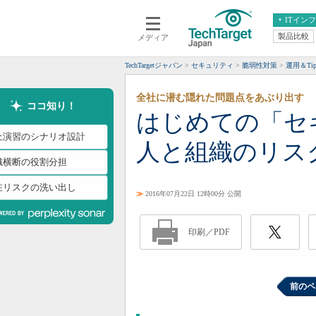
ITイン
製品比較
メディア
クラウド
エンタープライズ
ERP
仮想化
TechTargetジャパン
セキュリティ
脆弱性対策
運用＆Tip
データ分析
サーバ＆ストレージ
全社に潜む隠れた問題点をあぶり出す
CX
スマートモバイル
ココ知り！
はじめての「セ
情報系システム
ネットワーク
上演習のシナリオ設計
人と組織のリス
システム運用管理
織横断の役割分担
在リスクの洗い出し
≫
2016年07月22日 12時00分 公開
印刷／PDF
前のペ