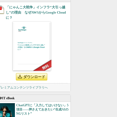
「にゃんこ大戦争」インフラ“大引っ越
し”の理由 なぜAWSからGoogle Cloud
に？
ダウンロード
 プレミアムコンテンツライブラリへ
＠IT eBook
ChatGPTに「入力してはいけない」5
項目――押さえておきたい“生成AIの
NGリスト”