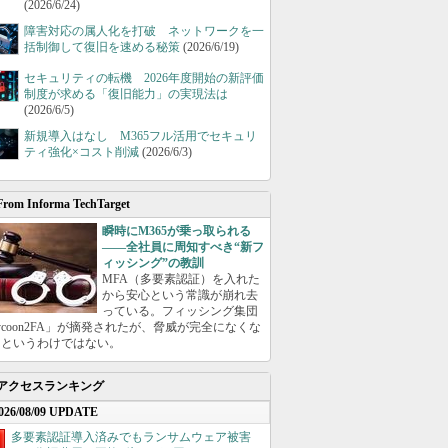
(2026/6/24)
障害対応の属人化を打破 ネットワークを一
括制御して復旧を速める秘策
(2026/6/19)
セキュリティの転機 2026年度開始の新評価
制度が求める「復旧能力」の実現法は
(2026/6/5)
新規導入はなし M365フル活用でセキュリ
ティ強化×コスト削減
(2026/6/3)
From Informa TechTarget
瞬時にM365が乗っ取られる
――全社員に周知すべき“新フ
ィッシング”の教訓
MFA（多要素認証）を入れた
から安心という常識が崩れ去
っている。フィッシング集団
ycoon2FA」が摘発されたが、脅威が完全になくな
たというわけではない。
アクセスランキング
026/08/09 UPDATE
多要素認証導入済みでもランサムウェア被害