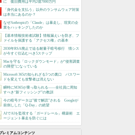
に 復旧費用は平均2億7000万円
「身代金を支払う」以外のランサムウェア対策
は本当にあるのか？
なぜAnthropicの「Claude」は暴走し、現実の企
業をハッキングしたのか
【基本情報技術者試験】情報漏えいを防ぎ、フ
ァイルを保護する「アクセス権」の基本
2030年RSA廃止で迫る耐量子暗号移行 情シス
が今すぐ仕込むべき5ステップ
Macを守る「ロックダウンモード」が“侵害調査
の障壁”になっている
Microsoft 365の知られざる5つの裏口 パスワー
ドを変えても攻撃者は消えない
瞬時にM365が乗っ取られる――全社員に周知
すべき“新フィッシング”の教訓
今の暗号データは”後で解読”される Googleが
前倒しした「Q-Day」の絶望
AIでAIを監視する「ガードレール」構築術 エ
ージェント暴走を防ぐには
プレミアムコンテンツ