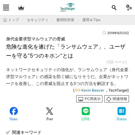
トップ
セキュリティ
脆弱性対策
運用＆Tips
2016年6月23日
身代金要求型マルウェアの脅威
危険な進化を遂げた「ランサムウェア」、ユーザ
ーを守る“5つのキホン”とは
（1/2 ページ）
ネットワークセキュリティの強化が、ランサムウェア（身代金要
求型マルウェア）の感染を防ぐ鍵になりそうだ。企業がネットワ
ークを改善し、この脅威を阻止する5つの方法を解説する。
[
Kevin Beaver
，TechTarget]
PC用表示
関連情報
Share
Post
LINE
Hatena
関連キーワード