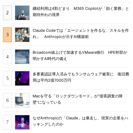
継続利用は4割どまり M365 Copilotが「効く業務」と
期待外れの境界
Claude Codeでは「エージェントを作るな、スキルを作
れ」 Anthropicが示すAI構築術
Broadcom値上げで加速するVMware移行 HPE幹部が
明かすAI時代の備え
多要素認証導入済みでもランサムウェア被害に 復旧費
用は平均2億7000万円
Macを守る「ロックダウンモード」が“侵害調査の障
壁”になっている
なぜAnthropicの「Claude」は暴走し、現実の企業をハ
ッキングしたのか