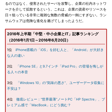
るのではなく、侵害されたサーバを攻撃し、企業の社内ネットワ
ークを介して拡散するという。これは、企業の資産やリソースを
日々狙っている非常に複雑な無数の脅威の一例にすぎない。ラン
サムウェアは危険な進化を遂げてしまったようだ。
2016年上半期「中堅・中小企業とIT」記事ランキング
（2016年1月1日～2016年6月20日）
1位
iPhone搭載の「iOS」を好む人と、「Android」が大好き
な人の違い
2位
「iPhone SE」と9.7インチ「iPad Pro」の登場を悔しが
る人々の本音
3位
「Windows 10」の“気味の悪さ”、ユーザーデータ収集に
不安は？
4位
徹底レビュー：“世界最薄”ノートPC「HP Spectre」、プ
レミアム感で「MacBook」にどう挑む？