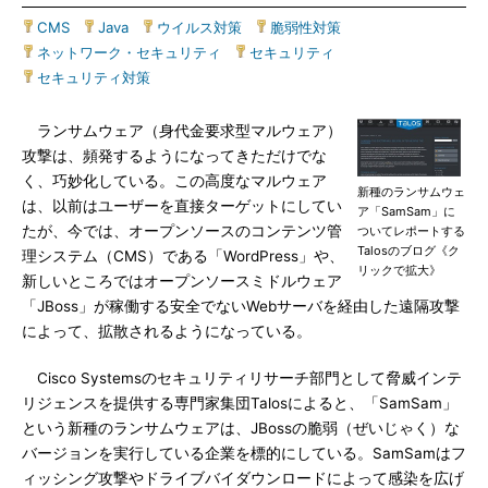
CMS
|
Java
|
ウイルス対策
|
脆弱性対策
|
ネットワーク・セキュリティ
|
セキュリティ
|
セキュリティ対策
ランサムウェア（身代金要求型マルウェア）
攻撃は、頻発するようになってきただけでな
く、巧妙化している。この高度なマルウェア
新種のランサムウェ
は、以前はユーザーを直接ターゲットにしてい
ア「SamSam」に
たが、今では、オープンソースのコンテンツ管
ついてレポートする
Talosのブログ《ク
理システム（CMS）である「WordPress」や、
リックで拡大》
新しいところではオープンソースミドルウェア
「JBoss」が稼働する安全でないWebサーバを経由した遠隔攻撃
によって、拡散されるようになっている。
Cisco Systemsのセキュリティリサーチ部門として脅威インテ
リジェンスを提供する専門家集団Talosによると、「SamSam」
という新種のランサムウェアは、JBossの脆弱（ぜいじゃく）な
バージョンを実行している企業を標的にしている。SamSamはフ
ィッシング攻撃やドライブバイダウンロードによって感染を広げ