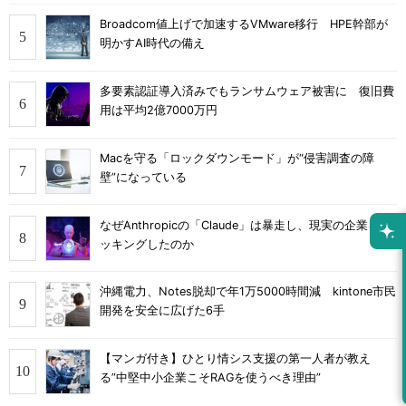
Broadcom値上げで加速するVMware移行 HPE幹部が
明かすAI時代の備え
多要素認証導入済みでもランサムウェア被害に 復旧費
用は平均2億7000万円
Macを守る「ロックダウンモード」が“侵害調査の障
壁”になっている
なぜAnthropicの「Claude」は暴走し、現実の企業をハ
ッキングしたのか
沖縄電力、Notes脱却で年1万5000時間減 kintone市民
開発を安全に広げた6手
【マンガ付き】ひとり情シス支援の第一人者が教え
る”中堅中小企業こそRAGを使うべき理由”