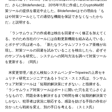
だ。さらにBitdefenderは、2015年11月に作成したCryptoWall対
策ツールの提供を最近中止した。Bitdefenderはその理由を「も
はや対策ツールとしての適切な機能を保証できなくなったから
だ」と説明する。
「ランサムウェアの作成者は検出を回避すべく修正を加えてく
る。そのため当社のツールには自動更新機能を組み込んでいる」
とボテザツ氏は述べる。「新たなランサムソフトウェア亜種が出
現し、対策ツールの回避を試みていることを検出したら、必ずそ
のサンプルを研究し、システムへの関与方法を調べて対策ツール
を更新する」（同氏）
米変更管理／改ざん検知システムベンダーTripwireの上席セキ
ュリティ研究エンジニアであるトラビス・スミス氏は、ランサム
ウェア対策ツールは「短期的解決策にすぎない」と指摘する。
「ランサムウェア対策ツールはボートに開いた穴を足でふさぐよ
うなもので、問題全体を解決するまで時間を稼ぐ短期的解決策で
しかない。犯罪者は状況に順応する。感染を妨げる手段の存在が
分かったら戦術を変え、別の手口を考える」（スミス氏）