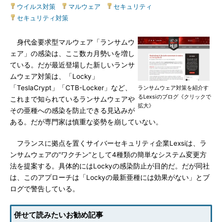
ウイルス対策
|
マルウェア
|
セキュリティ
|
セキュリティ対策
身代金要求型マルウェア「ランサムウ
ェア」の感染は、ここ数カ月勢いを増し
ている。だが最近登場した新しいランサ
ムウェア対策は、「Locky」
「TeslaCrypt」「CTB-Locker」など、
ランサムウェア対策を紹介す
るLexsiのブログ《クリックで
これまで知られているランサムウェアや
拡大》
その亜種への感染を防止できる見込みが
ある。だが専門家は慎重な姿勢を崩していない。
フランスに拠点を置くサイバーセキュリティ企業Lexsiは、ラ
ンサムウェアの“ワクチン”として4種類の簡単なシステム変更方
法を提案する。具体的にはLockyの感染防止が目的だ。だが同社
は、このアプローチは「Lockyの最新亜種には効果がない」とブ
ログで警告している。
併せて読みたいお勧め記事