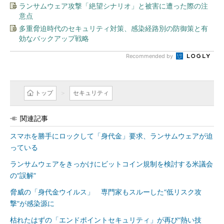
ランサムウェア攻撃「絶望シナリオ」と被害に遭った際の注
意点
多重脅迫時代のセキュリティ対策、感染経路別の防御策と有
効なバックアップ戦略
Recommended by
トップ
セキュリティ
関連記事
スマホを勝手にロックして「身代金」要求、ランサムウェアが迫
っている
ランサムウェアをきっかけにビットコイン規制を検討する米議会
の“誤解”
脅威の「身代金ウイルス」 専門家もスルーした“低リスク攻
撃”が感染源に
枯れたはずの「エンドポイントセキュリティ」が再び“熱い技