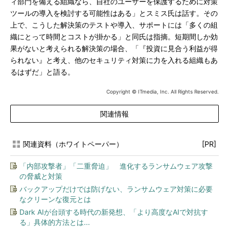
ィ部門を備える組織なら、自社のユーザーを保護するために対策
ツールの導入を検討する可能性はある」とスミス氏は話す。その
上で、こうした解決策のテストや導入、サポートには「多くの組
織にとって時間とコストが掛かる」と同氏は指摘。短期間しか効
果がないと考えられる解決策の場合、「『投資に見合う利益が得
られない』と考え、他のセキュリティ対策に力を入れる組織もあ
るはずだ」と語る。
Copyright © ITmedia, Inc. All Rights Reserved.
関連情報
関連資料（ホワイトペーパー）
[PR]
「内部攻撃者」「二重脅迫」 進化するランサムウェア攻撃
の脅威と対策
バックアップだけでは防げない、ランサムウェア対策に必要
なクリーンな復元とは
Dark AIが台頭する時代の新発想、「より高度なAIで対抗す
る」具体的方法とは...