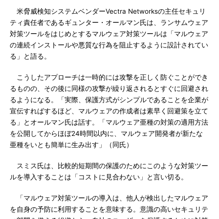
米脅威検知システムベンダーVectra Networksの主任セキュリ
ティ責任者であるギュンター・オールマン氏は、ランサムウェア
対策ツールをはじめとするマルウェア対策ツールは「マルウェア
の連続インストールや悪質な行為を阻止するように設計されてい
る」と語る。
こうしたアプローチは一時的には攻撃を正しく防ぐことができ
るものの、その後に同様の攻撃が繰り返されるとすぐに回避され
るようになる。「実際、保護方式がシンプルであることを企業が
宣伝すればするほど、マルウェアの作成者は素早く回避策を立て
る」とオールマン氏は話す。「マルウェア亜種の対策の適用方法
を公開してからほぼ24時間以内に、マルウェア開発者が新たな
亜種をいとも簡単に生み出す」（同氏）
スミス氏は、比較的短期間の保護のためにこのような対策ツー
ルを導入することは「コストに見合わない」と言い切る。
「マルウェア対策ツールの導入は、他人が検出したマルウェア
を自身の予防に利用することを意味する。意識の高いセキュリテ