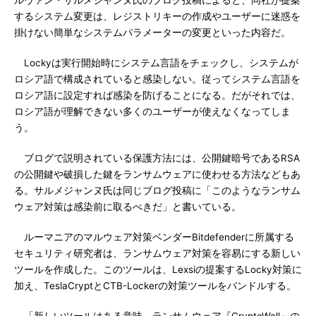
ルヴァン・サルメジャンヌ氏のブログ投稿によると、同社が提案
するシステム変更は、レジストリキーの作成やユーザーに迷惑を
掛けない簡単なシステムパラメーターの変更といった内容だ。
Lockyは実行開始時にシステム言語をチェックし、システムが
ロシア語で構成されていると感染しない。従ってシステム言語を
ロシア語に設定すれば感染を防げることになる。だがそれでは、
ロシア語が理解できない多くのユーザーが使えなくなってしま
う。
ブログで説明されている保護方法には、公開鍵暗号であるRSA
の公開鍵や破損した鍵をランサムウェアに使わせる方法などもあ
る。サルメジャンヌ氏は同じブログ投稿に「このようなランサム
ウェア対策は感染前に取るべきだ」と書いている。
ルーマニアのマルウェア対策ベンダーBitdefenderに所属する
セキュリティ研究者は、ランサムウェア対策を容易にする新しい
ツールを作成した。このツールは、Lexsiの提案するLocky対策に
加え、TeslaCryptとCTB-Lockerの対策ツールをバンドルする。