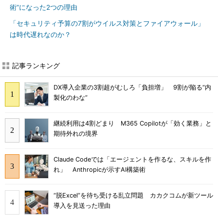
術”になった2つの理由
「セキュリティ予算の7割がウイルス対策とファイアウォール」
は時代遅れなのか？
記事ランキング
DX導入企業の3割超がむしろ「負担増」 9割が陥る“内
製化のわな”
継続利用は4割どまり M365 Copilotが「効く業務」と
期待外れの境界
Claude Codeでは「エージェントを作るな、スキルを作
れ」 Anthropicが示すAI構築術
“脱Excel”を待ち受ける乱立問題 カカクコムが新ツール
導入を見送った理由