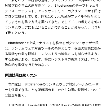
「新しいツールはある意味、ランサムウェア『CryptoWall』の
対策プログラムの副産物だ」と、Bitdefenderのチーフセキュリ
ティストラテジスト、アレクサンドリュ・カタリン・コサイ氏は
ブログに投稿している。同社はCryptoWallがファイルを暗号化し
てしまうのを防ぐ方法を調べてきた。そして「この考え方を他の
ランサムウェアにも広げることができることが分かった」（コサ
イ氏）という。
Bitdefenderで上級アナリストを務めるボグデン・ボテザツ氏
は、ランサムウェア対策ツールの条件として「保護の実装に掛か
る複雑な作業を軽減し、レジストリの編集ミスを減らせるように
する必要がある」と話す。特にレジストリの編集ミスは、OSに
致命的な損傷を与えかねない。
保護効果は続くのか
専門家は、Bitdefenderのランサムウェア対策ツールがユーザ
ーを保護できることをほぼ認める。ただし効果の持続性について
は疑念を抱く。
上述の通り、Lexsiが考案した対策はLockyの最新亜種には無効