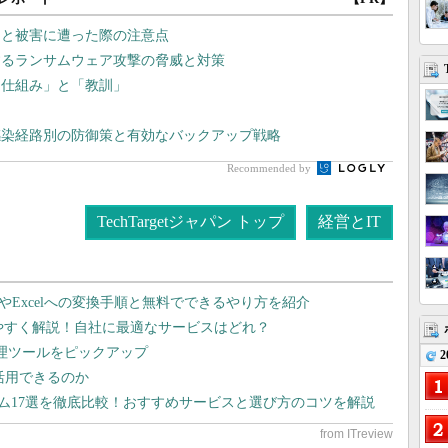
」と被害に遭った際の注意点
するランサムウェア攻撃の脅威と対策
「仕組み」と「教訓」
感染経路別の防御策と有効なバックアップ戦略
Recommended by
TechTargetジャパン トップ
経営とIT
dやExcelへの変換手順と無料でできるやり方を紹介
りやすく解説！自社に最適なサービスはどれ？
管理ツールをピックアップ
2
で活用できるのか
テム17選を徹底比較！おすすめサービスと選び方のコツを解説