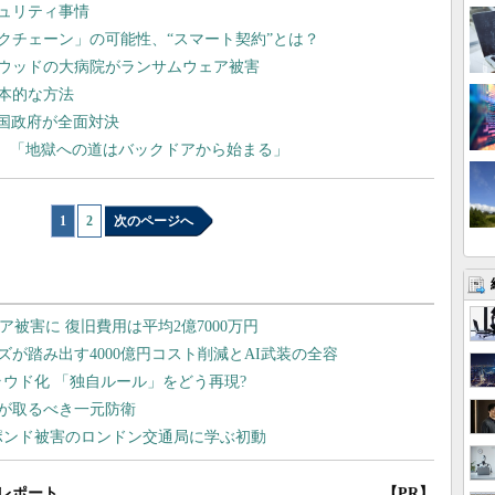
ュリティ事情
クチェーン」の可能性、“スマート契約”とは？
リウッドの大病院がランサムウェア被害
本的な方法
と米国政府が全面対決
支持、「地獄への道はバックドアから始まる」
1
|
2
次のページへ
レポート
【PR】