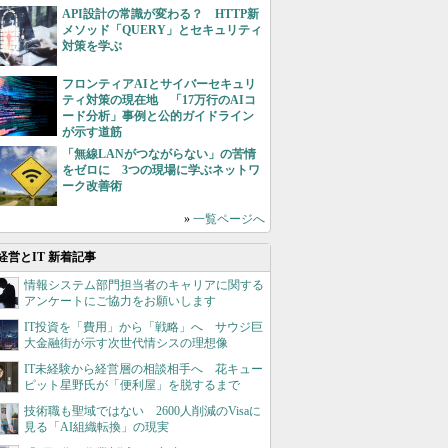
API設計の常識が変わる？ HTTP新
メソッド「QUERY」とセキュリティ
対策を学ぶ
フロンティアAIとサイバーセキュリ
ティ対策の現在地 「17万行のAIコ
ード分析」事例と公的ガイドライン
が示す道筋
「無線LANがつながらない」の苦情
をゼロに 3つの現場に学ぶネットワ
ーク改善術
»
一覧ページへ
経営とIT 新着記事
情報システム部門担当者のキャリアに関する
アンケートにご協力をお願いします
IT投資を「費用」から「戦略」へ サウジ巨
大金融街が示す次世代情シスの理想像
IT未経験から経営層の相談相手へ 花キュー
ピット星野氏が「便利屋」を脱するまで
技術職も聖域ではない 2600人削減のVisaに
見る「AI組織転換」の現実