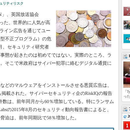
ュリティリスク
N」、英国放送協会
s」といった、世界的に人気が高
ンライン広告を通じてユー
求型不正プログラム）の危
3月、セキュリティ研究者
た事態が起きたのは初めてではない。実際のところ、ラ
る。そこで米政府はサイバー犯罪に絡むデジタル通貨に
などのマルウェアをインストールさせる悪質広告は、
「T
」にも掲載された。サイバーセキュリティ企のRiskIQの報告
っ
の件数は、前年同月から60％増加している。特にランサム
Labsの2015年8月のセキュリティ動向報告書によると、
2
バー脅迫は、前年同期比で58％増加した。