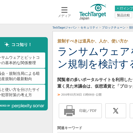
ITイン
製品比較
メディア
クラウド
エンタープライズ
ERP
仮想化
TechTargetジャパン
セキュリティ
ブロックチェーン
技
データ分析
サーバ＆ストレージ
規制すべきは道具か、人か、使い方か
CX
スマートモバイル
ココ知り！
ランサムウェア
情報系システム
ネットワーク
ンサムウェアとビットコ
ン規制を検討す
システム運用管理
ンの基本的な関係整理
議会・規制当局による暗
資産規制の最新動向
閲覧者の多いポータルサイトを利用した
重く見た米議会は、仮想通貨と「ブロッ
具と使い方を分けたサイ
ー犯罪対策の考え方
≫
2016年03月30日 15時00分 公開
印刷／PDF
関連キーワード