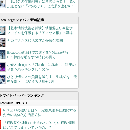
「1日1分の作業削減」に意味はある？ DX
が進まない「2つのワナ」と成果を生むKPI
TechTargetジャパン 新着記事
【基本情報技術者試験】情報漏えいを防ぎ、
ファイルを保護する「アクセス権」の基本
AIガバナンスに人文学が必要な理由
Broadcom値上げで加速するVMware移行
HPE幹部が明かすAI時代の備え
なぜAnthropicの「Claude」は暴走し、現実の
企業をハッキングしたのか
ひとり情シスの負荷を減らす 生成AIを「優
秀な部下」に変える活用例6選
ホワイトペーパーランキング
026/08/06 UPDATE
RPAとAIの違いとは？ 定型業務を自動化する
ための具体的な活用方法
「行政DXの利益」を得られていない行政機関
はどこでつまずいているのか？