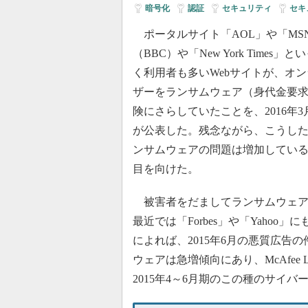
暗号化
|
認証
|
セキュリティ
|
セキ
ポータルサイト「AOL」や「MS
（BBC）や「New York Time
く利用者も多いWebサイトが、オ
ザーをランサムウェア（身代金要
険にさらしていたことを、2016年
が公表した。残念ながら、こうし
ンサムウェアの問題は増加してい
目を向けた。
被害者をだましてランサムウェア
最近では「Forbes」や「Yahoo
によれば、2015年6月の悪質広告
ウェアは急増傾向にあり、McAfee 
2015年4～6月期のこの種のサイ