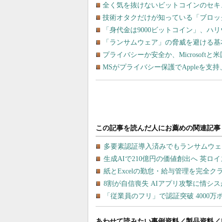
全く気を抜けないビットコインのセキ
技術オタクだけが知っている「ブロッ
「身代金は9000ビットコイン」、ハ
「ランサムウェア」の脅威を避ける基
プライバシーか安全か、Microsoft
MSがプライバシー保護でAppleを
あわせて読みたい事例資料／製品資料／