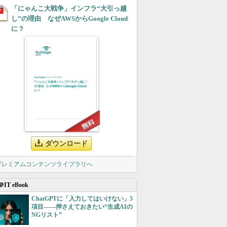
「にゃんこ大戦争」インフラ“大引っ越
し”の理由 なぜAWSからGoogle Cloud
に？
ダウンロード
 プレミアムコンテンツライブラリへ
＠IT eBook
ChatGPTに「入力してはいけない」5
項目――押さえておきたい“生成AIの
NGリスト”