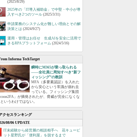
(2025/8/29)
2025年の「IT導入補助金」で中堅・中小が導
入すべき2つのツール
(2025/3/31)
申請業務のシステム化が難しい理由とその解
決策とは
(2024/9/27)
運用・管理はお任せ 生成AIを安全に活用で
きるRPAプラットフォーム
(2024/5/16)
From Informa TechTarget
瞬時にM365が乗っ取られる
――全社員に周知すべき“新フ
ィッシング”の教訓
MFA（多要素認証）を入れた
から安心という常識が崩れ去
っている。フィッシング集団
ycoon2FA」が摘発されたが、脅威が完全になくな
たというわけではない。
アクセスランキング
026/08/06 UPDATE
IT未経験から経営層の相談相手へ 花キューピ
ット星野氏が「便利屋」を脱するまで