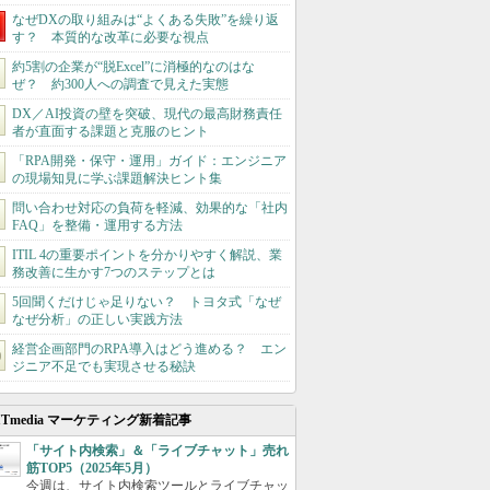
なぜDXの取り組みは“よくある失敗”を繰り返
す？ 本質的な改革に必要な視点
約5割の企業が“脱Excel”に消極的なのはな
ぜ？ 約300人への調査で見えた実態
DX／AI投資の壁を突破、現代の最高財務責任
者が直面する課題と克服のヒント
「RPA開発・保守・運用」ガイド：エンジニア
の現場知見に学ぶ課題解決ヒント集
問い合わせ対応の負荷を軽減、効果的な「社内
FAQ」を整備・運用する方法
ITIL 4の重要ポイントを分かりやすく解説、業
務改善に生かす7つのステップとは
5回聞くだけじゃ足りない？ トヨタ式「なぜ
なぜ分析」の正しい実践方法
経営企画部門のRPA導入はどう進める？ エン
ジニア不足でも実現させる秘訣
ITmedia マーケティング新着記事
「サイト内検索」＆「ライブチャット」売れ
筋TOP5（2025年5月）
今週は、サイト内検索ツールとライブチャッ