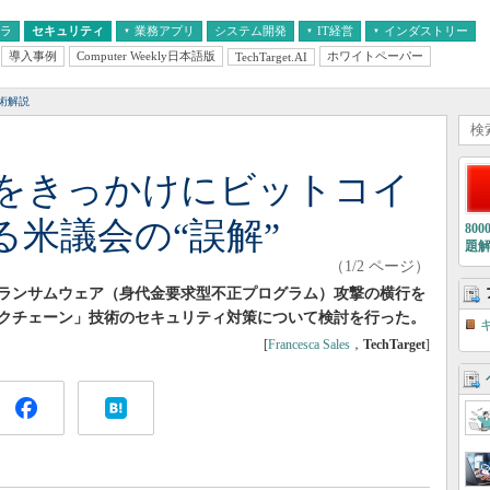
フラ
セキュリティ
業務アプリ
システム開発
IT経営
インダストリー
導入事例
Computer Weekly日本語版
ホワイトペーパー
TechTarget.AI
AI
経営とIT
医療IT
中堅・中小企業とIT
教育IT
術解説
をきっかけにビットコイ
る米議会の“誤解”
80
題
（1/2 ページ）
ランサムウェア（身代金要求型不正プログラム）攻撃の横行を
クチェーン」技術のセキュリティ対策について検討を行った。
[
Francesca Sales
，
TechTarget
]