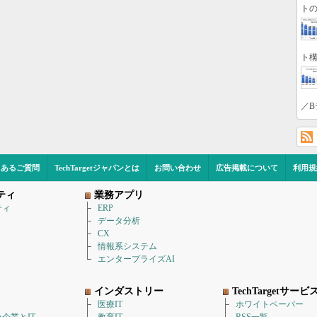
トの
ト構
／B
くあるご質問
TechTargetジャパンとは
お問い合わせ
広告掲載について
利用規
ティ
業務アプリ
ティ
ERP
データ分析
CX
情報系システム
エンタープライズAI
インダストリー
TechTargetサービ
医療IT
ホワイトペーパー