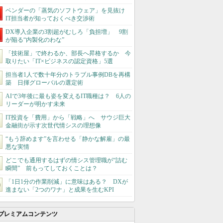
ベンダーの「蒸気のソフトウェア」を見抜け
IT担当者が知っておくべき交渉術
DX導入企業の3割超がむしろ「負担増」 9割
が陥る“内製化のわな”
「技術屋」で終わるか、部長へ昇格するか 今
取りたい「IT×ビジネスの認定資格」5選
担当者1人で数十年分のトラブル事例DBを再構
築 日揮グローバルの選定術
AIで3年後に最も姿を変えるIT職種は？ 6人の
リーダーが明かす未来
IT投資を「費用」から「戦略」へ サウジ巨大
金融街が示す次世代情シスの理想像
“もう辞めます”を言わせる「静かな解雇」の最
悪な実情
どこでも通用するはずの情シス管理職が“詰む
瞬間” 前もってしておくことは？
「1日1分の作業削減」に意味はある？ DXが
進まない「2つのワナ」と成果を生むKPI
プレミアムコンテンツ