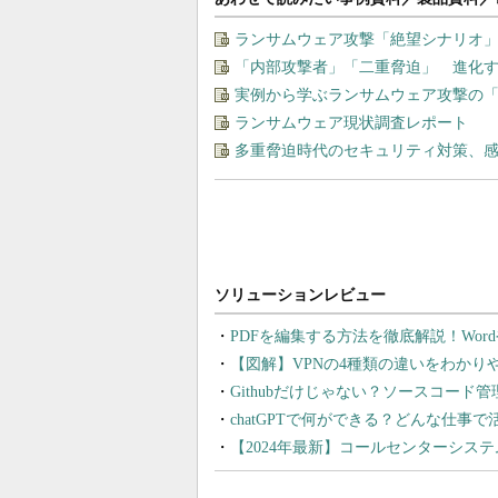
ランサムウェア攻撃「絶望シナリオ
「内部攻撃者」「二重脅迫」 進化
実例から学ぶランサムウェア攻撃の
ランサムウェア現状調査レポート
多重脅迫時代のセキュリティ対策、
PDFを編集する方法を徹底解説！Wor
【図解】VPNの4種類の違いをわか
Githubだけじゃない？ソースコード
chatGPTで何ができる？どんな仕事
【2024年最新】コールセンターシス