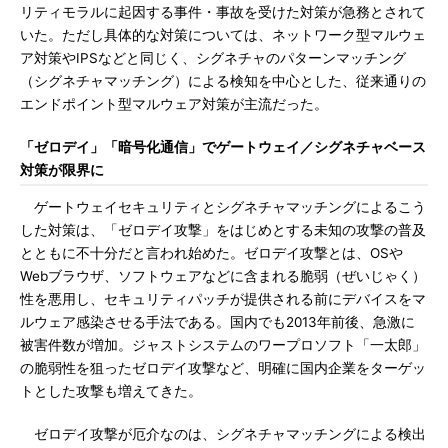
リティモラルに起因する事件・事故を受けた対策が急務とされて
いた。ただし具体的な対策については、ネットワーク型マルウェ
ア対策やIPSなどと同じく、シグネチャのパターンマッチング
（シグネチャマッチング）による検知を中心とした、従来通りの
エンドポイント型マルウェア対策が主流だった。
「ゼロデイ」「暗号化通信」でゲートウェイ／シグネチャベース
対策が限界に
ゲートウェイセキュリティとシグネチャマッチングによるこう
した対策は、「ゼロデイ攻撃」をはじめとする未知の攻撃の普及
とともに不十分だと言われ始めた。ゼロデイ攻撃とは、OSや
Webブラウザ、ソフトウェアなどに含まれる脆弱（ぜいじゃく）
性を悪用し、セキュリティパッチが提供される前にデバイスをマ
ルウェア感染させる手法である。国内でも2013年前後、急激に
被害件数が増加。ジャストシステムのワープロソフト「一太郎」
の脆弱性を狙ったゼロデイ攻撃など、明確に国内企業をターゲッ
トとした攻撃も増えてきた。
ゼロデイ攻撃が厄介なのは、シグネチャマッチングによる検出