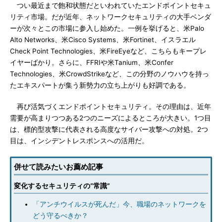
つい最近まで飽和状態だといわれていたエンドポイントセキュ
リティ市場。だが近年、ネットワークセキュリティの大手ベンダ
ーが次々とこの市場に参入し始めた。一例を挙げると、米Palo
Alto Networks、米Cisco Systems、米Fortinet、イスラエル
Check Point Technologies、米FireEyeなど、こちらもキープレ
イヤーばかり。さらに、FFRIや米Tanium、米Confer
Technologies、米CrowdStrikeなど、この分野のノウハウを持っ
たエキスパートが集う新勢力の立ち上がりも好調である。
再び活気づくエンドポイントセキュリティ。その理由は、近年
需要が高まりつつある2つのニーズによるところが大きい。1つ目
は、標的型攻撃に代表される高度なサイバー攻撃への対処。2つ
目は、インシデントレスポンスへの活用だ。
併せて読みたいお薦め記事
変化するセキュリティの“常識”
「アンチウイルスが死んだ」今、職場のネットワークを
どう守るべきか？