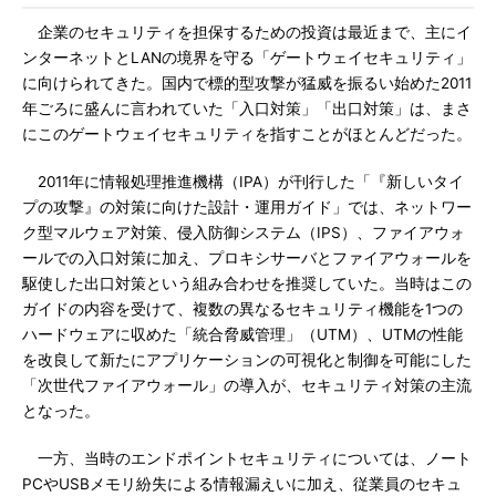
企業のセキュリティを担保するための投資は最近まで、主にイ
ンターネットとLANの境界を守る「ゲートウェイセキュリティ」
に向けられてきた。国内で標的型攻撃が猛威を振るい始めた2011
年ごろに盛んに言われていた「入口対策」「出口対策」は、まさ
にこのゲートウェイセキュリティを指すことがほとんどだった。
2011年に情報処理推進機構（IPA）が刊行した「『新しいタイ
プの攻撃』の対策に向けた設計・運用ガイド」では、ネットワー
ク型マルウェア対策、侵入防御システム（IPS）、ファイアウォ
ールでの入口対策に加え、プロキシサーバとファイアウォールを
駆使した出口対策という組み合わせを推奨していた。当時はこの
ガイドの内容を受けて、複数の異なるセキュリティ機能を1つの
ハードウェアに収めた「統合脅威管理」（UTM）、UTMの性能
を改良して新たにアプリケーションの可視化と制御を可能にした
「次世代ファイアウォール」の導入が、セキュリティ対策の主流
となった。
一方、当時のエンドポイントセキュリティについては、ノート
PCやUSBメモリ紛失による情報漏えいに加え、従業員のセキュ