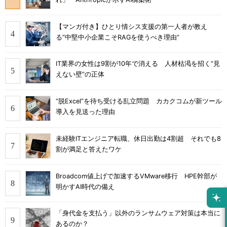
【マンガ付き】ひとり情シス支援の第一人者が教え
る”中堅中小企業こそRAGを使うべき理由”
IT業界の女性は9割が10年で消える 人材枯渇を招く“見
えない壁”の正体
“脱Excel”を待ち受ける乱立問題 カカクコムが新ツール
導入を見送った理由
未経験ITエンジニア転職、休日出勤は4割超 それでも8
割が満足と答えたワケ
Broadcom値上げで加速するVMware移行 HPE幹部が
明かすAI時代の備え
「身代金を支払う」以外のランサムウェア対策は本当に
あるのか？