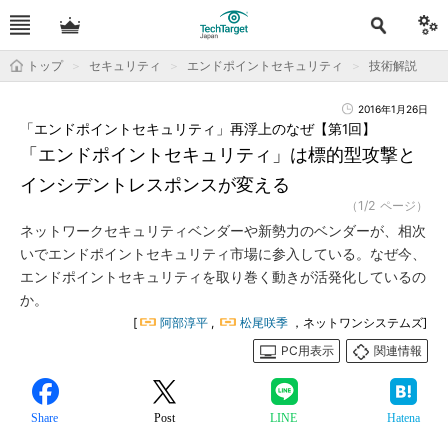
トップ
セキュリティ
エンドポイントセキュリティ
技術解説
2016年1月26日
「エンドポイントセキュリティ」再浮上のなぜ【第1回】
「エンドポイントセキュリティ」は標的型攻撃と
インシデントレスポンスが変える
（1/2 ページ）
ネットワークセキュリティベンダーや新勢力のベンダーが、相次
いでエンドポイントセキュリティ市場に参入している。なぜ今、
エンドポイントセキュリティを取り巻く動きが活発化しているの
か。
[
阿部淳平
,
松尾咲季
，ネットワンシステムズ]
PC用表示
関連情報
Share
Post
LINE
Hatena