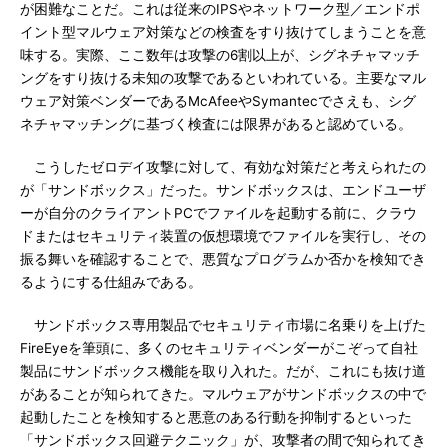
が困難なことだ。これは従来のIPSやネットワーク型／エンドポ
イント型マルウェア対策などの検査をすり抜けてしまうことを意
味する。実際、ここ数年は攻撃の6割以上が、シグネチャマッチ
ングをすり抜ける未知の攻撃であるといわれている。主要なマル
ウェア対策ベンダーであるMcAfeeやSymantecでさえも、シグ
ネチャマッチングに基づく検査には限界があると認めている。
こうしたゼロデイ攻撃に対して、有効な対策だと考えられたの
が「サンドボックス」だった。サンドボックスは、エンドユーザ
ーが自分のクライアントPCでファイルを起動する前に、クラウ
ドまたはセキュリティ装置の仮想環境でファイルを実行し、その
振る舞いを確認することで、悪質なプログラムか否かを検知でき
るようにする仕組みである。
サンドボックス専用製品でセキュリティ市場に名乗りを上げた
FireEyeを筆頭に、多くのセキュリティベンダーがこぞって自社
製品にサンドボックス機能を取り入れた。だが、これにも抜け道
があることが知られてきた。マルウェアがサンドボックスの中で
起動したことを検知すると悪意のある行動を抑制するといった
「サンドボックス回避テクニック」が、攻撃者の間で知られてき