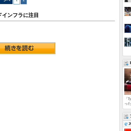
ージへ
1
|
2
ドインフラに注目
「T
っ
2