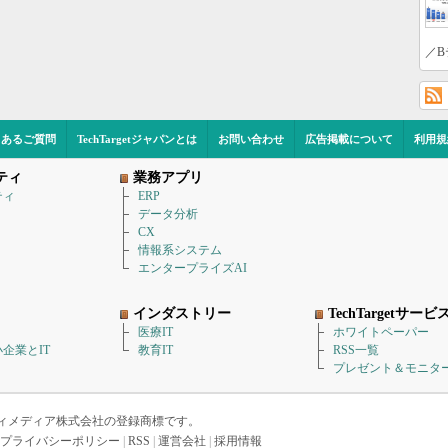
／B
くあるご質問
TechTargetジャパンとは
お問い合わせ
広告掲載について
利用規
ティ
業務アプリ
ティ
ERP
データ分析
CX
情報系システム
エンタープライズAI
インダストリー
TechTargetサービ
医療IT
ホワイトペーパー
企業とIT
教育IT
RSS一覧
プレゼント＆モニタ
アイティメディア株式会社の登録商標です。
プライバシーポリシー
|
RSS
|
運営会社
|
採用情報