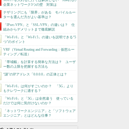
Wi-Fi 7を入れるだけでは解決しない AI時代の
企業ネットワーク3つの壁 対策は
テザリングにも「限界」がある モバイルルー
ターを選んだ方がよい基準は？
「IPsec-VPN」と「SSL-VPN」の違いは？ 仕
組みからデメリットまで徹底解説
「Wi-Fi 6」と「Wi-Fi 5」の違いを説明できる“5
つ”のポイント
VRF（Virtual Routing and Forwarding：仮想ルー
ティング／転送）
「帯域幅」を計算する簡単な方法は？ ユーザ
ー数の上限を把握する方法も
“謎”のIPアドレス「0.0.0.0」の正体とは？
「Wi-Fi 6」は何がすごいのか？ 「5G」より
もテレワークに適する？
「Wi-Fi 6」と「5G」は全然違う 使っている
だけでは何に気付けないのか？
「ネットワークエンジニア」と「ソフトウェア
エンジニア」とはどんな仕事？