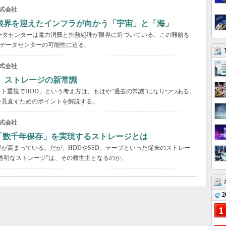
式会社
限界を迎えたインフラが向かう「宇宙」と「海」
ータセンターは電力消費と排熱処理が限界に近づいている。この難題を
のデータセンターの可能性に迫る。
式会社
る ストレージの新常識
スト重視でHDD」という考え方は、もはや“過去の常識”になりつつある。
を見直すためのポイントを解説する。
式会社
「数千年保存」を実現するストレージとは
が高まっている。だが、HDDやSSD、テープといった従来のストレー
する“透明なストレージ”は、その救世主となるのか。
2