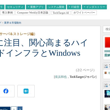
フラ
セキュリティ
業務アプリ
システム開発
IT経営
インダストリー
導入事例
Computer Weekly日本語版
ホワイトペーパー
TechTarget.AI
AI
経営とIT
医療IT
中堅・中小企業とIT
教育IT
グ
業界＆市場動向
（サーバ＆ストレージ編）
Dに注目、関心高まるハイ
インフラとWindows
80
題
（2/2 ページ）
[
長浜和也
，
TechTargetジャパン
]