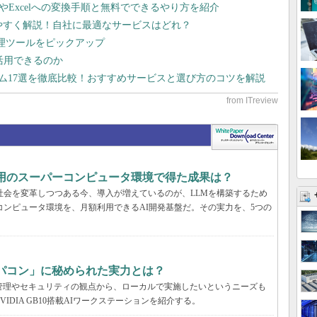
dやExcelへの変換手順と無料でできるやり方を紹介
りやすく解説！自社に最適なサービスはどれ？
管理ツールをピックアップ
で活用できるのか
テム17選を徹底比較！おすすめサービスと選び方のコツを解説
利用のスーパーコンピュータ環境で得た成果は？
と社会を変革しつつある今、導入が増えているのが、LLMを構築するため
コンピュータ環境を、月額利用できるAI開発基盤だ。その実力を、5つの
パコン」に秘められた実力とは？
管理やセキュリティの観点から、ローカルで実施したいというニーズも
DIA GB10搭載AIワークステーションを紹介する。