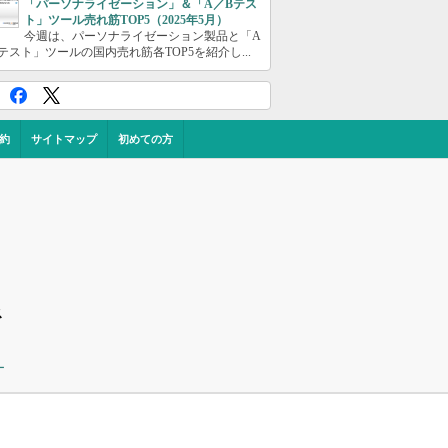
「パーソナライゼーション」＆「A／Bテス
ト」ツール売れ筋TOP5（2025年5月）
今週は、パーソナライゼーション製品と「A
テスト」ツールの国内売れ筋各TOP5を紹介し...
約
サイトマップ
初めての方
ス
ー