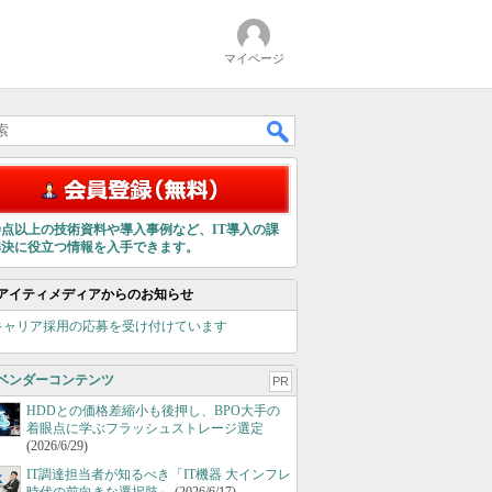
マイページ
00点以上の技術資料や導入事例など、IT導入の課
解決に役立つ情報を入手できます。
アイティメディアからのお知らせ
キャリア採用の応募を受け付けています
ベンダーコンテンツ
PR
HDDとの価格差縮小も後押し、BPO大手の
着眼点に学ぶフラッシュストレージ選定
(2026/6/29)
IT調達担当者が知るべき「IT機器 大インフレ