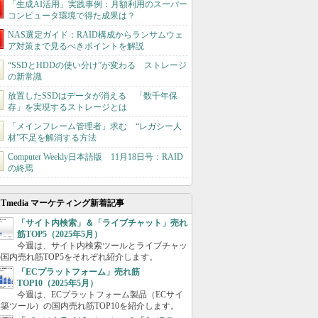
「生成AI活用」実践事例：月額利用のスーパー
コンピュータ環境で得た成果は？
NAS選定ガイド：RAID構成からランサムウェ
ア対策まで見るべきポイントを解説
“SSDとHDDの使い分け”が変わる ストレージ
の新常識
放置したSSDはデータが消える 「数千年保
存」を実現するストレージとは
「メインフレーム管理者」求む “レガシー人
材”不足を解消する方法
Computer Weekly日本語版 11月18日号：RAID
の終焉
ITmedia マーケティング新着記事
「サイト内検索」＆「ライブチャット」売れ
筋TOP5（2025年5月）
今週は、サイト内検索ツールとライブチャッ
国内売れ筋TOP5をそれぞれ紹介します。
「ECプラットフォーム」売れ筋
TOP10（2025年5月）
今週は、ECプラットフォーム製品（ECサイ
築ツール）の国内売れ筋TOP10を紹介します。