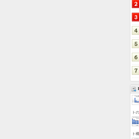
トの
ト構