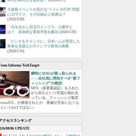
時代の前向きな選択肢」
(2026/6/17)
大規模イベントの厄介な“トイレ大行列”問題
にAIでメス その仕組みと効果は？
(2026/3/30)
「AIを生かし切るITインフラ」の要件と
は？ 具体的な実現手段を解説
(2026/1/20)
「ピンチをチャンスに」日本ハムが実現した
将来を見据えたITインフラ変革の英断
(2026/1/16)
From Informa TechTarget
瞬時にM365が乗っ取られる
――全社員に周知すべき“新フ
ィッシング”の教訓
MFA（多要素認証）を入れた
から安心という常識が崩れ去
っている。フィッシング集団
ycoon2FA」が摘発されたが、脅威が完全になくな
たというわけではない。
アクセスランキング
026/08/06 UPDATE