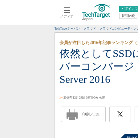
ITイン
製品比較
メディア
クラウド
エンタープライズ
ERP
仮想化
TechTargetジャパン
クラウド
クラウドコンピューティン
データ分析
サーバ＆ストレージ
会員が注目した2016年記事ランキング
CX
スマートモバイル
依然としてSS
情報系システム
ネットワーク
バーコンバージド
システム運用管理
Server 2016
≫
2016年12月29日 09時00分 公開
印刷／PDF