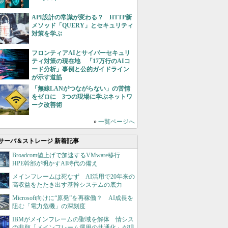
API設計の常識が変わる？ HTTP新
メソッド「QUERY」とセキュリティ
対策を学ぶ
フロンティアAIとサイバーセキュリ
ティ対策の現在地 「17万行のAIコ
ード分析」事例と公的ガイドライン
が示す道筋
「無線LANがつながらない」の苦情
をゼロに 3つの現場に学ぶネットワ
ーク改善術
»
一覧ページへ
サーバ＆ストレージ 新着記事
Broadcom値上げで加速するVMware移行
HPE幹部が明かすAI時代の備え
メインフレームは死なず AI活用で20年来の
高収益をたたき出す基幹システムの底力
Microsoft向けに“原発”を再稼働？ AI成長を
阻む「電力危機」の深刻度
IBMがメインフレームの聖域を解体 情シス
の悲願「メインフレーム運用の共通化」が現