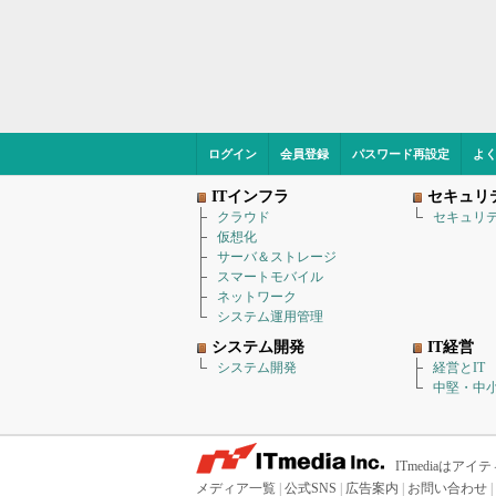
ログイン
会員登録
パスワード再設定
よ
ITインフラ
セキュリ
クラウド
セキュリ
仮想化
サーバ＆ストレージ
スマートモバイル
ネットワーク
システム運用管理
システム開発
IT経営
システム開発
経営とIT
中堅・中小
ITmediaは
メディア一覧
|
公式SNS
|
広告案内
|
お問い合わせ
|