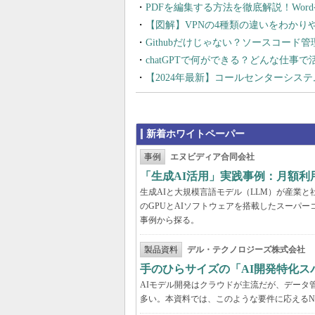
PDFを編集する方法を徹底解説！Wor
【図解】VPNの4種類の違いをわか
Githubだけじゃない？ソースコード
chatGPTで何ができる？どんな仕事
【2024年最新】コールセンターシス
新着ホワイトペーパー
事例
エヌビディア合同会社
「生成AI活用」実践事例：月額
生成AIと大規模言語モデル（LLM）が産業
のGPUとAIソフトウェアを搭載したスーパー
事例から探る。
製品資料
デル・テクノロジーズ株式会社
手のひらサイズの「AI開発特化ス
AIモデル開発はクラウドが主流だが、データ
多い。本資料では、このような要件に応えるNVI