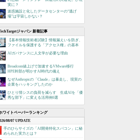
実に？
迷惑施設と化したデータセンターの“逃げ
場”は宇宙しかない？
TechTargetジャパン 新着記事
【基本情報技術者試験】情報漏えいを防ぎ、
ファイルを保護する「アクセス権」の基本
AIガバナンスに人文学が必要な理由
Broadcom値上げで加速するVMware移行
HPE幹部が明かすAI時代の備え
なぜAnthropicの「Claude」は暴走し、現実の
企業をハッキングしたのか
ひとり情シスの負荷を減らす 生成AIを「優
秀な部下」に変える活用例6選
ホワイトペーパーランキング
026/08/07 UPDATE
手のひらサイズの「AI開発特化スパコン」に秘
められた実力とは？