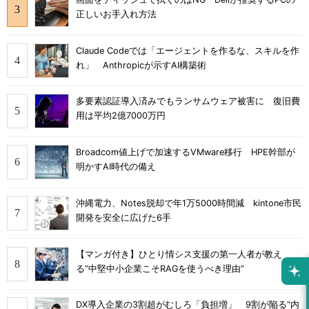
正しいお手入れ方法
Claude Codeでは「エージェントを作るな、スキルを作
れ」 Anthropicが示すAI構築術
多要素認証導入済みでもランサムウェア被害に 復旧費
用は平均2億7000万円
Broadcom値上げで加速するVMware移行 HPE幹部が
明かすAI時代の備え
沖縄電力、Notes脱却で年1万5000時間減 kintone市民
開発を安全に広げた6手
【マンガ付き】ひとり情シス支援の第一人者が教え
る”中堅中小企業こそRAGを使うべき理由”
DX導入企業の3割超がむしろ「負担増」 9割が陥る“内