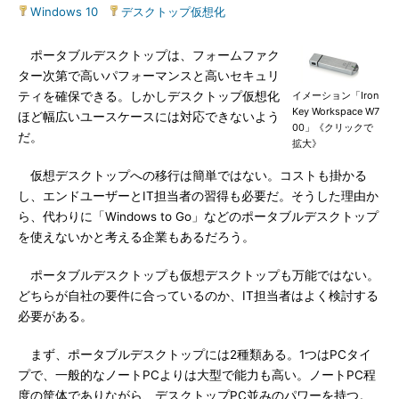
Windows 10
|
デスクトップ仮想化
ポータブルデスクトップは、フォームファク
ター次第で高いパフォーマンスと高いセキュリ
ティを確保できる。しかしデスクトップ仮想化
イメーション「Iron
Key Workspace W7
ほど幅広いユースケースには対応できないよう
00」《クリックで
だ。
拡大》
仮想デスクトップへの移行は簡単ではない。コストも掛かる
し、エンドユーザーとIT担当者の習得も必要だ。そうした理由か
ら、代わりに「Windows to Go」などのポータブルデスクトップ
を使えないかと考える企業もあるだろう。
ポータブルデスクトップも仮想デスクトップも万能ではない。
どちらが自社の要件に合っているのか、IT担当者はよく検討する
必要がある。
まず、ポータブルデスクトップには2種類ある。1つはPCタイ
プで、一般的なノートPCよりは大型で能力も高い。ノートPC程
度の筐体でありながら、デスクトップPC並みのパワーを持つ。