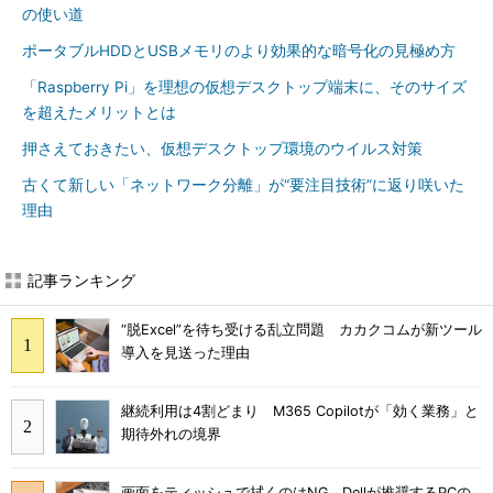
の使い道
ポータブルHDDとUSBメモリのより効果的な暗号化の見極め方
「Raspberry Pi」を理想の仮想デスクトップ端末に、そのサイズ
を超えたメリットとは
押さえておきたい、仮想デスクトップ環境のウイルス対策
古くて新しい「ネットワーク分離」が“要注目技術”に返り咲いた
理由
記事ランキング
“脱Excel”を待ち受ける乱立問題 カカクコムが新ツール
導入を見送った理由
継続利用は4割どまり M365 Copilotが「効く業務」と
期待外れの境界
画面をティッシュで拭くのはNG Dellが推奨するPCの