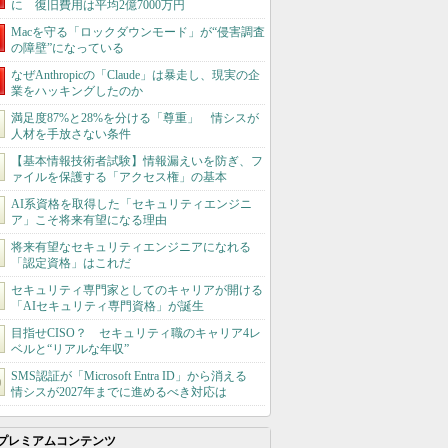
に 復旧費用は平均2億7000万円
Macを守る「ロックダウンモード」が“侵害調査
の障壁”になっている
なぜAnthropicの「Claude」は暴走し、現実の企
業をハッキングしたのか
満足度87%と28%を分ける「尊重」 情シスが
人材を手放さない条件
【基本情報技術者試験】情報漏えいを防ぎ、フ
ァイルを保護する「アクセス権」の基本
AI系資格を取得した「セキュリティエンジニ
ア」こそ将来有望になる理由
将来有望なセキュリティエンジニアになれる
「認定資格」はこれだ
セキュリティ専門家としてのキャリアが開ける
「AIセキュリティ専門資格」が誕生
目指せCISO？ セキュリティ職のキャリア4レ
ベルと“リアルな年収”
SMS認証が「Microsoft Entra ID」から消える
情シスが2027年までに進めるべき対応は
プレミアムコンテンツ