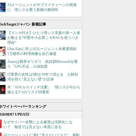
AIエージェントがサプライチェーンの死角
に 情シスを襲う新種の脆弱性
TechTargetジャパン 新着記事
【マンガ付き】ひとり情シス支援の第一人者
が教える”中堅中小企業こそRAGを使うべき
理由”
Uber Eatsに学ぶAIエージェント本番運用術
1万都市の料理画像を自己修復
Azureは限界ギリギリ 絶好調Microsoftを襲
う「GPU不足」の深刻度
IT業界の女性は9割が10年で消える 人材枯
渇を招く“見えない壁”の正体
米「AIキルスイッチ法案」 情シスが今から
備える5つのリスク回避策
ホワイトペーパーランキング
026/08/07 UPDATE
なぜサイバー攻撃による被害は沈静化しな
い？ 報道では見えない本質に迫る
AIエージェントに潜む“見えないリスク”、過剰