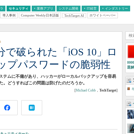
フラ
セキュリティ
業務アプリ
システム開発
IT経営
インダストリー
導入事例
Computer Weekly日本語版
ホワイトペーパー
TechTarget.AI
AI
経営とIT
医療IT
中堅・中小企業とIT
教育IT
み
で破られた「iOS 10」ロ
ップパスワードの脆弱性
80
題
照合システムに不備があり、ハッカーがローカルバックアップを容易
た。どうすればこの問題は防げたのだろうか。
[
Michael Cobb
，
TechTarget
]
キュリティホール