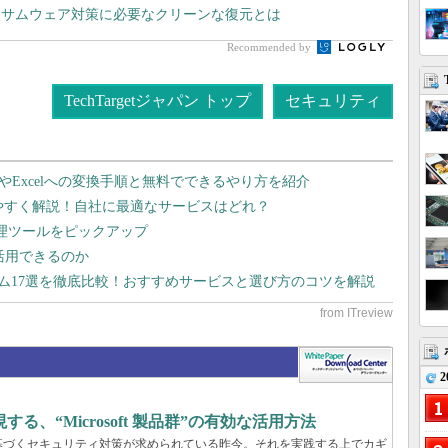
ンサムウェア対策に必要なクリーンな復元とは
Recommended by
TechTargetジャパン トップ
セキュリティ
dやExcelへの変換手順と無料でできるやり方を紹介
りやすく解説！自社に最適なサービスはどれ？
管理ツールをピックアップ
で活用できるのか
テム17選を徹底比較！おすすめサービスと選び方のコツを解説
2
、“Microsoft 製品群”の有効な活用方法
基づくセキュリティ対策が求められている昨今。それを実践する上でカギ