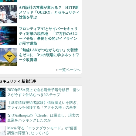
API設計の常識が変わる？ HTTP新
メソッド「QUERY」とセキュリティ
対策を学ぶ
フロンティアAIとサイバーセキュリ
ティ対策の現在地 「17万行のAIコ
ード分析」事例と公的ガイドライン
が示す道筋
「無線LANがつながらない」の苦情
をゼロに 3つの現場に学ぶネットワ
ーク改善術
»
一覧ページへ
セキュリティ 新着記事
2030年RSA廃止で迫る耐量子暗号移行 情シ
スが今すぐ仕込むべき5ステップ
【基本情報技術者試験】情報漏えいを防ぎ、
ファイルを保護する「アクセス権」の基本
なぜAnthropicの「Claude」は暴走し、現実の
企業をハッキングしたのか
Macを守る「ロックダウンモード」が“侵害
調査の障壁”になっている