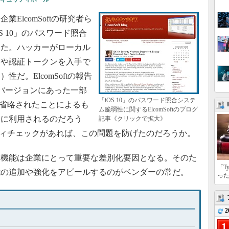
lcomSoftの研究者ら
OS 10」のパスワード照合
した。ハッカーがローカル
ドや認証トークンを入手で
だ。ElcomSoftの報告
のバージョンにあった一部
「iOS 10」のパスワード照合システ
0で省略されたことによるも
ム脆弱性に関するElcomSoftのブログ
うに利用されるのだろう
記事《クリックで拡大》
リティチェックがあれば、この問題を防げたのだろうか。
機能は企業にとって重要な差別化要因となる。そのた
「T
能の追加や強化をアピールするのがベンダーの常だ。
っ
2