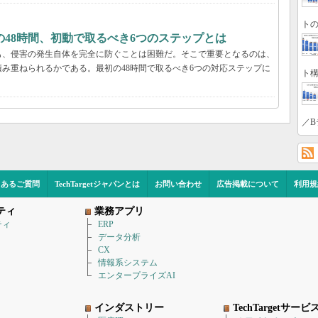
トの
48時間、初動で取るべき6つのステップとは
も、侵害の発生自体を完全に防ぐことは困難だ。そこで重要となるのは、
み重ねられるかである。最初の48時間で取るべき6つの対応ステップに
ト構
／B
くあるご質問
TechTargetジャパンとは
お問い合わせ
広告掲載について
利用規
ティ
業務アプリ
ティ
ERP
データ分析
CX
情報系システム
エンタープライズAI
インダストリー
TechTargetサービ