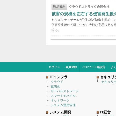
製品資料
クラウドストライク合同会社
被害の規模を左右する侵害発生後の
セキュリティチームがどれほど防御を固めて
侵害発生後の初動でいかに冷静な意思決定を積
迫る。
ログイン
会員登録
パスワード再設定
よ
ITインフラ
セキュリ
クラウド
セキュリ
仮想化
サーバ＆ストレージ
スマートモバイル
ネットワーク
システム運用管理
システム開発
IT経営