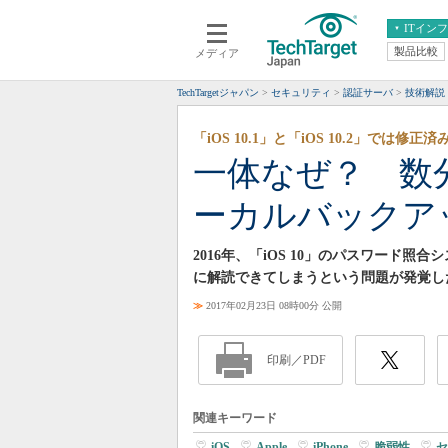
ITイン
製品比較
メディア
クラウド
エンタープライズ
ERP
仮想化
TechTargetジャパン
セキュリティ
認証サーバ
技術解説
データ分析
サーバ＆ストレージ
「iOS 10.1」と「iOS 10.2」では修正済
CX
スマートモバイル
一体なぜ？ 数分
情報系システム
ネットワーク
ーカルバックア
システム運用管理
2016年、「iOS 10」のパスワード
に解読できてしまうという問題が発覚し
≫
2017年02月23日 08時00分 公開
印刷／PDF
関連キーワード
iOS
|
Apple
|
iPhone
|
脆弱性
|
セ