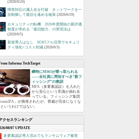
(2026/6/24)
障害対応の属人化を打破 ネットワークを一
括制御して復旧を速める秘策
(2026/6/19)
セキュリティの転機 2026年度開始の新評価
制度が求める「復旧能力」の実現法は
(2026/6/5)
新規導入はなし M365フル活用でセキュリ
ティ強化×コスト削減
(2026/6/3)
From Informa TechTarget
瞬時にM365が乗っ取られる
――全社員に周知すべき“新フ
ィッシング”の教訓
MFA（多要素認証）を入れた
から安心という常識が崩れ去
っている。フィッシング集団
ycoon2FA」が摘発されたが、脅威が完全になくな
たというわけではない。
アクセスランキング
026/08/07 UPDATE
多要素認証導入済みでもランサムウェア被害