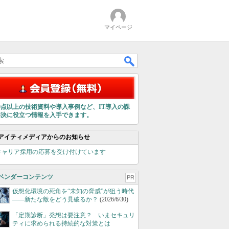
マイページ
00点以上の技術資料や導入事例など、IT導入の課
解決に役立つ情報を入手できます。
アイティメディアからのお知らせ
キャリア採用の応募を受け付けています
ベンダーコンテンツ
PR
仮想化環境の死角を“未知の脅威”が狙う時代
――新たな敵をどう見破るか？
(2026/6/30)
「定期診断」発想は要注意？ いまセキュリ
ティに求められる持続的な対策とは