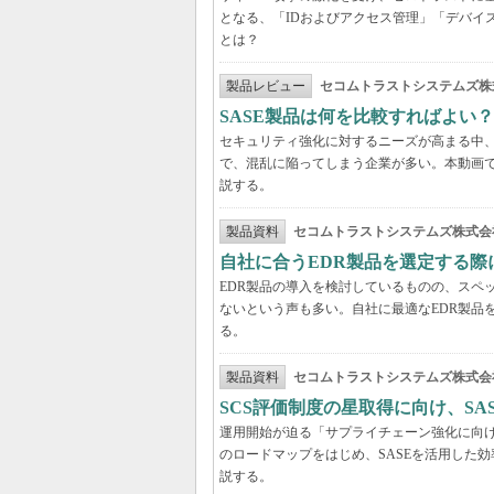
となる、「IDおよびアクセス管理」「デバイ
とは？
製品レビュー
セコムトラストシステムズ株
SASE製品は何を比較すればよい
セキュリティ強化に対するニーズが高まる中、
で、混乱に陥ってしまう企業が多い。本動画
説する。
製品資料
セコムトラストシステムズ株式会
自社に合うEDR製品を選定する
EDR製品の導入を検討しているものの、スペ
ないという声も多い。自社に最適なEDR製品
る。
製品資料
セコムトラストシステムズ株式会
SCS評価制度の星取得に向け、S
運用開始が迫る「サプライチェーン強化に向け
のロードマップをはじめ、SASEを活用した
説する。