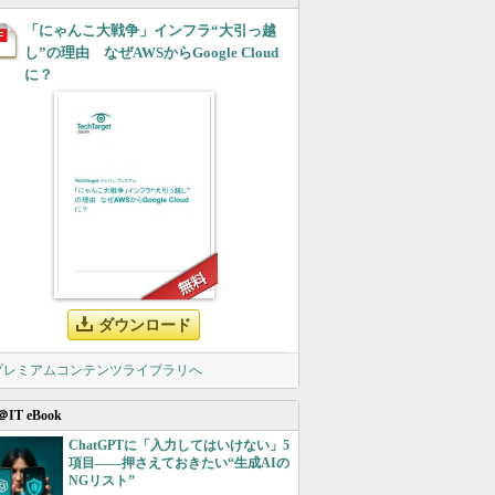
「にゃんこ大戦争」インフラ“大引っ越
し”の理由 なぜAWSからGoogle Cloud
に？
ダウンロード
 プレミアムコンテンツライブラリへ
＠IT eBook
ChatGPTに「入力してはいけない」5
項目――押さえておきたい“生成AIの
NGリスト”