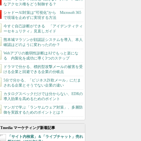
なアクセス権をどう制御する？
シャドーAI対策は“可視化”から Microsoft 365
で現場を止めずに実現する方法
今すぐ自己診断ができる 「アイデンティティ
ーセキュリティ」見直しガイド
熊本城マラソンが顔認証システムを導入、本人
確認はどのように変わったのか？
Webアプリの脆弱性診断はAIでもっと楽にな
る 内製化を成功に導く3つのステップ
ドラマで分かる、標的型攻撃メールの被害を受
ける企業と回避できる企業の分岐点
5分で分かる、「ビジネス詐欺メール」にだま
される企業とそうでない企業の違い
カタログスペックだけでは分からない、EDRの
導入効果を高めるためのポイント
マンガで学ぶ「ランサムウェア対策」、多層防
御を実践するためのポイントとは？
ITmedia マーケティング新着記事
「サイト内検索」＆「ライブチャット」売れ