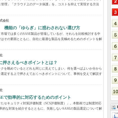
ス管理」「クラウド上のデータ保護」を、コストを抑えて実現する方法
式会社
？ 機能の「ゆらぎ」に惑わされない選び方
市場では多くのSASE製品が登場しているが、それらを比較検討する中
ではその要因とともに、自社に最適な製品を見極めるためのポイントを解
社
際に押さえるべきポイントとは？
ックを眺めているとどれも同じに見えてしまい、何を選べばよいか分から
を選定する上で押さえておくべきポイントについて、事例を交えて解説す
社
ASEで効率的に対応するためのポイント
たセキュリティ対策評価制度（SCS評価制度）」。本動画では制度対応
効率的な対策を紹介するとともに、失敗しないSASEの製品選定について解