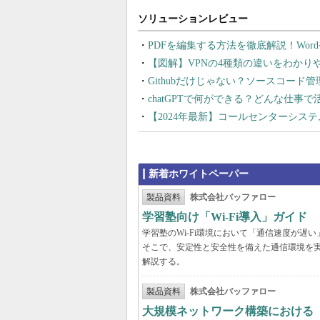
PDFを編集する方法を徹底解説！Wor
【図解】VPNの4種類の違いをわか
Githubだけじゃない？ソースコード
chatGPTで何ができる？どんな仕事
【2024年最新】コールセンターシス
新着ホワイトペーパー
製品資料
株式会社バッファロー
学習塾向け「Wi-Fi導入」ガイド
学習塾のWi-Fi環境において「通信速度が
そこで、安定性と安全性を備えた通信環境を
解説する。
製品資料
株式会社バッファロー
大規模ネットワーク構築における