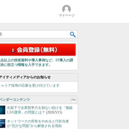
マイページ
00点以上の技術資料や導入事例など、IT導入の課
解決に役立つ情報を入手できます。
アイティメディアからのお知らせ
キャリア採用の応募を受け付けています
ベンダーコンテンツ
PR
水面下で企業競争力を損ない続ける「無線
LAN運用」の問題とは？
(2026/5/15)
ネットワークの所有をやめるとIT担当者
が“厄介な問題”から解放される理由