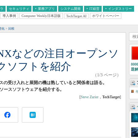
フラ
セキュリティ
業務アプリ
システム開発
IT経営
インダストリー
導入事例
Computer Weekly日本語版
ホワイトペーパー
TechTarget.AI
AI
経営とIT
医療IT
中堅・中小企業とIT
教育IT
想化
比較
、NGINXなどの注目オープンソ
クソフトを紹介
80
題
（1/3 ページ）
スの受け入れと展開の機は熟していると関係者は語る。
ープンソースソフトウェアを紹介する。
[
Steve Zurier
，
TechTarget
]