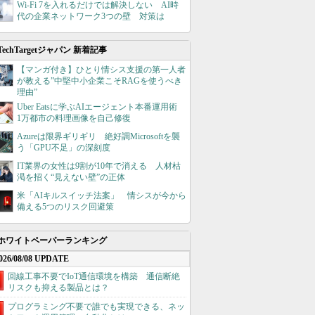
Wi-Fi 7を入れるだけでは解決しない AI時
代の企業ネットワーク3つの壁 対策は
TechTargetジャパン 新着記事
【マンガ付き】ひとり情シス支援の第一人者
が教える”中堅中小企業こそRAGを使うべき
理由”
Uber Eatsに学ぶAIエージェント本番運用術
1万都市の料理画像を自己修復
Azureは限界ギリギリ 絶好調Microsoftを襲
う「GPU不足」の深刻度
IT業界の女性は9割が10年で消える 人材枯
渇を招く“見えない壁”の正体
米「AIキルスイッチ法案」 情シスが今から
備える5つのリスク回避策
ホワイトペーパーランキング
026/08/08 UPDATE
回線工事不要でIoT通信環境を構築 通信断絶
リスクも抑える製品とは？
プログラミング不要で誰でも実現できる、ネッ