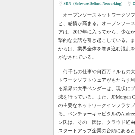
SDN（Software Defined Networking）
|
オープンソースネットワークソフ
と、感情が高まる。オープンソー
アは、2017年に入ってから、少な
撃的な会話を引き起こしている。
からは、業界全体を巻き込む混乱
がなされている。
何千もの仕事や何百万ドルもの大
トワークソフトウェアがもたらす利益は大
る業界の大手ベンダーは、現状にプレ
減を行っている。また、JPMorgan Ch
の主要なネットワークインフラサ
る。ベンチャーキャピタルのAndrees
ン氏は、その一因は、クラウド経
スタートアップ企業の台頭にある