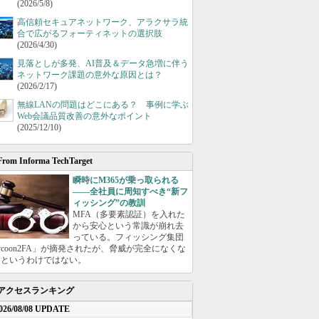
(2026/5/8)
高信頼セキュアネットワーク、アラクサラ統
合で広がるフォーティネットの選択肢
(2026/4/30)
見落としが多発、AI普及＆データ急増に伴う
ネットワーク課題の意外な原因とは？
(2026/2/17)
無線LANの問題はどこにある？ 事例に学ぶ
Web会議品質改善の意外なポイント
(2025/12/10)
From Informa TechTarget
瞬時にM365が乗っ取られる
――全社員に周知すべき“新フ
ィッシング”の教訓
MFA（多要素認証）を入れた
から安心という常識が崩れ去
っている。フィッシング集団
ycoon2FA」が摘発されたが、脅威が完全になくな
たというわけではない。
アクセスランキング
026/08/08 UPDATE