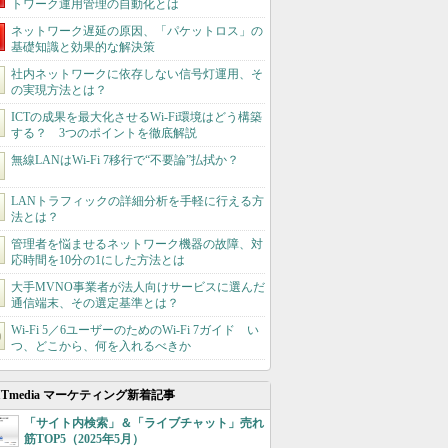
トワーク運用管理の自動化とは
ネットワーク遅延の原因、「パケットロス」の
基礎知識と効果的な解決策
社内ネットワークに依存しない信号灯運用、そ
の実現方法とは？
ICTの成果を最大化させるWi-Fi環境はどう構築
する？ 3つのポイントを徹底解説
無線LANはWi-Fi 7移行で“不要論”払拭か？
LANトラフィックの詳細分析を手軽に行える方
法とは？
管理者を悩ませるネットワーク機器の故障、対
応時間を10分の1にした方法とは
大手MVNO事業者が法人向けサービスに選んだ
通信端末、その選定基準とは？
Wi‑Fi 5／6ユーザーのためのWi‑Fi 7ガイド い
つ、どこから、何を入れるべきか
ITmedia マーケティング新着記事
「サイト内検索」＆「ライブチャット」売れ
筋TOP5（2025年5月）