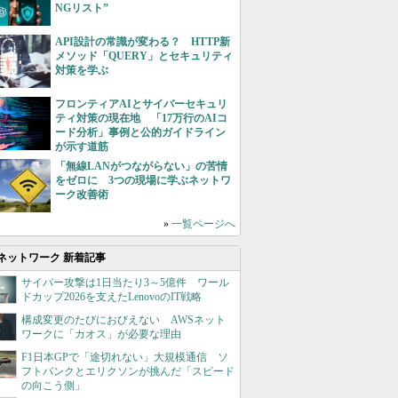
NGリスト”
API設計の常識が変わる？ HTTP新
メソッド「QUERY」とセキュリティ
対策を学ぶ
フロンティアAIとサイバーセキュリ
ティ対策の現在地 「17万行のAIコ
ード分析」事例と公的ガイドライン
が示す道筋
「無線LANがつながらない」の苦情
をゼロに 3つの現場に学ぶネットワ
ーク改善術
»
一覧ページへ
ネットワーク 新着記事
サイバー攻撃は1日当たり3～5億件 ワール
ドカップ2026を支えたLenovoのIT戦略
構成変更のたびにおびえない AWSネット
ワークに「カオス」が必要な理由
F1日本GPで「途切れない」大規模通信 ソ
フトバンクとエリクソンが挑んだ「スピード
の向こう側」