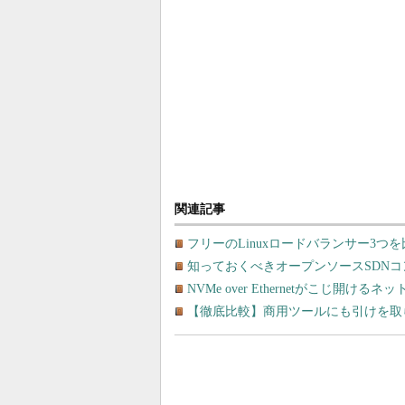
関連記事
フリーのLinuxロードバランサー3つ
知っておくべきオープンソースSDNコ
NVMe over Ethernetがこじ開
【徹底比較】商用ツールにも引けを取ら