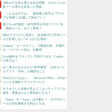
“脱Excel”を待ち受ける乱立問題 カカクコムが
新ツール導入を見送った理由
「こんなはずでは」 製造業の若手は“アナロ
グな現場”に幻滅して辞めていく
紙とExcelの勤怠・給与管理を完全クラウド化
「独自ルール」をどう再現？
8割がアナログに逆戻り 自治体DXで庁内ツー
ルが定着しない“やっぱりな理由”
Joshinが「ピースサイン」で勤怠打刻 共用PC
の「パスワード忘れ」を解消
Excel操作をプロンプトで実行できる「Copilot」
の実力は？
次に来るのはまさかの“音声通信”、注目モバイ
ルアプリ「Talko」が物語ること
iWorkだけではない、「Microsoft Office」の代わ
りになる無料クラウドサービス
キラキラした未来が見えてこないウェアラブル
端末、用途はかなり限定的になる？
「Teams」や「Zoom」は不要か？ AIでUCCツ
ールを自社開発する利点と欠点