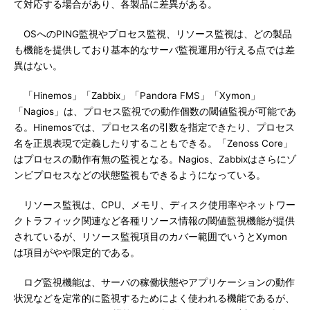
て対応する場合があり、各製品に差異がある。
OSへのPING監視やプロセス監視、リソース監視は、どの製品
も機能を提供しており基本的なサーバ監視運用が行える点では差
異はない。
「Hinemos」「Zabbix」「Pandora FMS」「Xymon」
「Nagios」は、プロセス監視での動作個数の閾値監視が可能であ
る。Hinemosでは、プロセス名の引数を指定できたり、プロセス
名を正規表現で定義したりすることもできる。「Zenoss Core」
はプロセスの動作有無の監視となる。Nagios、Zabbixはさらにゾ
ンビプロセスなどの状態監視もできるようになっている。
リソース監視は、CPU、メモリ、ディスク使用率やネットワー
クトラフィック関連など各種リソース情報の閾値監視機能が提供
されているが、リソース監視項目のカバー範囲でいうとXymon
は項目がやや限定的である。
ログ監視機能は、サーバの稼働状態やアプリケーションの動作
状況などを定常的に監視するためによく使われる機能であるが、