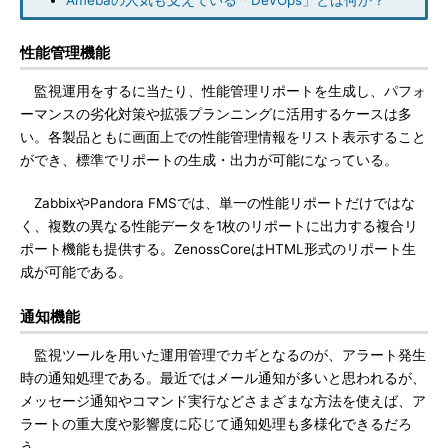
Amebaの人気も支えている「DevOps」とは何か？
性能管理機能
監視運用をするに当たり、性能管理リポートを生成し、パフォ
ーマンスの劣化対策や拡張プランニングに活用するケースは多
い。各製品ともに画面上での性能管理情報をリスト表示すること
ができ、標準でリポートの生成・出力が可能になっている。
ZabbixやPandora FMSでは、単一の性能リポートだけではな
く、複数の異なる性能データを1枚のリポートに出力する複合リ
ポート機能も提供する。ZenossCoreはHTML形式のリポート生
成が可能である。
通知機能
監視ツールを用いた運用管理でカギとなるのが、アラート発生
時の通知処理である。最近ではメール通知が多いと思われるが、
メッセージ通知やコマンド実行などさまざまな方法を使えば、ア
ラートの重大度や影響度に応じて通知処理も多様化できるだろ
う。