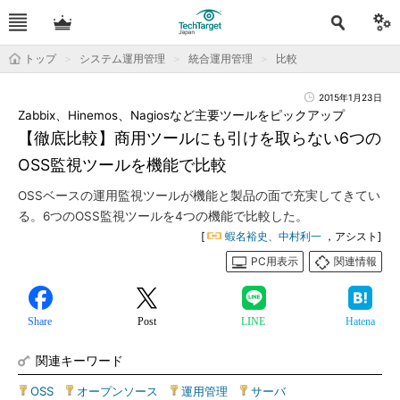
トップ
システム運用管理
統合運用管理
比較
2015年1月23日
Zabbix、Hinemos、Nagiosなど主要ツールをピックアップ
【徹底比較】商用ツールにも引けを取らない6つの
OSS監視ツールを機能で比較
OSSベースの運用監視ツールが機能と製品の面で充実してきてい
る。6つのOSS監視ツールを4つの機能で比較した。
[
蝦名裕史、中村利一
，アシスト]
PC用表示
関連情報
Share
Post
LINE
Hatena
関連キーワード
OSS
|
オープンソース
|
運用管理
|
サーバ