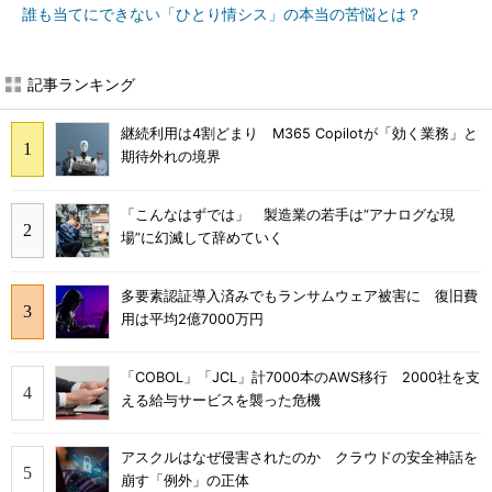
誰も当てにできない「ひとり情シス」の本当の苦悩とは？
記事ランキング
継続利用は4割どまり M365 Copilotが「効く業務」と
期待外れの境界
「こんなはずでは」 製造業の若手は“アナログな現
場”に幻滅して辞めていく
多要素認証導入済みでもランサムウェア被害に 復旧費
用は平均2億7000万円
「COBOL」「JCL」計7000本のAWS移行 2000社を支
える給与サービスを襲った危機
アスクルはなぜ侵害されたのか クラウドの安全神話を
崩す「例外」の正体