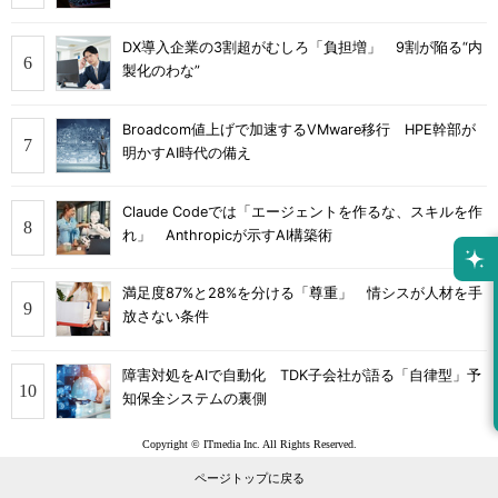
DX導入企業の3割超がむしろ「負担増」 9割が陥る“内
製化のわな”
Broadcom値上げで加速するVMware移行 HPE幹部が
明かすAI時代の備え
Claude Codeでは「エージェントを作るな、スキルを作
れ」 Anthropicが示すAI構築術
満足度87%と28%を分ける「尊重」 情シスが人材を手
放さない条件
障害対処をAIで自動化 TDK子会社が語る「自律型」予
知保全システムの裏側
Copyright © ITmedia Inc. All Rights Reserved.
ページトップに戻る