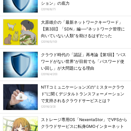
ション」の底力
(
2016/6/7
)
大原雄介の「最新ネットワークキーワード」
【第3回】「SDN」編──“ネットワーク管理に
向いていない人類”を助けるはずだった
(
2016/5/10
)
クラウド時代の「認証」再考論【第1回】“パス
ワードがない世界”が目前でも「パスワード使
い回し」が大問題になる理由
(
2016/4/20
)
NTTコミュニケーションズの“ミスタークラウ
ド”に聞くデジタルトランスフォーメーション
で支持されるクラウドサービスとは？
(
2016/3/3
)
ストレージ専用OS「NexentaStor」でVPSから
クラウドサービスに転身GMOインターネット