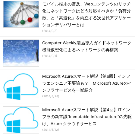
モバイル端末の普及、Webコンテンツのリッチ
化にネットワークはどう対応すべきか「負荷分
散」と「高速化」を両立する次世代アプリケー
ションデリバリーとは
(
2014/9/8
)
Computer Weekly製品導入ガイドネットワーク
機能仮想化によるネットワークの再構築
(
2014/9/1
)
Microsoft Azureスマート解説【第6回】インフ
ラエンジニア不要論も？ Microsoft Azureのイ
ンフラサービスを一挙紹介
(
2014/8/28
)
Microsoft Azureスマート解説【第4回】ITイン
フラの新常識“Immutable Infrastructure”の先駆
け、Azure クラウドサービス
(
2014/6/12
)