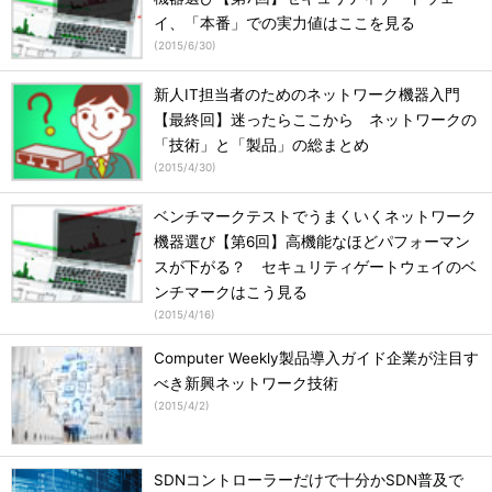
イ、「本番」での実力値はここを見る
(
2015/6/30
)
新人IT担当者のためのネットワーク機器入門
【最終回】迷ったらここから ネットワークの
「技術」と「製品」の総まとめ
(
2015/4/30
)
ベンチマークテストでうまくいくネットワーク
機器選び【第6回】高機能なほどパフォーマン
スが下がる？ セキュリティゲートウェイのベ
ンチマークはこう見る
(
2015/4/16
)
Computer Weekly製品導入ガイド企業が注目す
べき新興ネットワーク技術
(
2015/4/2
)
SDNコントローラーだけで十分かSDN普及で