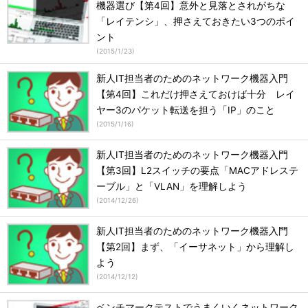
機器選び【第4回】意外と見落とされがちな
「レイテンシ」、押さえておきたい3つのポイ
ント
(
2015/1/23
)
新人IT担当者のためのネットワーク機器入門
【第4回】これだけ押さえておけば十分 レイ
ヤー3のパケット転送を担う「IP」のこと
(
2015/1/16
)
新人IT担当者のためのネットワーク機器入門
【第3回】L2スイッチの要点「MACアドレステ
ーブル」と「VLAN」を理解しよう
(
2014/12/26
)
新人IT担当者のためのネットワーク機器入門
【第2回】まず、「イーサネット」から理解し
よう
(
2014/12/12
)
ベンチマークテストでうまくいくネットワーク