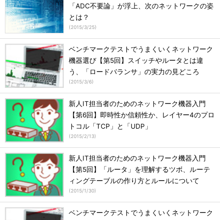
「ADC不要論」が浮上、次のネットワークの姿
とは？
(
2015/3/25
)
ベンチマークテストでうまくいくネットワーク
機器選び【第5回】スイッチやルータとは違
う、「ロードバランサ」の実力の見どころ
(
2015/3/6
)
新人IT担当者のためのネットワーク機器入門
【第6回】即時性か信頼性か、レイヤー4のプロ
トコル「TCP」と「UDP」
(
2015/2/13
)
新人IT担当者のためのネットワーク機器入門
【第5回】「ルータ」を理解するツボ、ルーテ
ィングテーブルの作り方とルールについて
(
2015/1/30
)
ベンチマークテストでうまくいくネットワーク