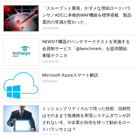
「スループット重視」がダメな理由ロードバラ
ンサ／ADCに本格的WAF機能を標準搭載 製品
選択の常識が変わった
(
2014/4/18
)
NEWSIT機器のベンチマークテストを実施する
会員制サービス「@benchmark」を提供開始、
東陽テクニカ
(
2014/4/15
)
Microsoft Azureスマート解説
(
2014/4/4
)
ミッションクリティカルで培った技術、信頼性
はそのままで低価格を実現システムダウンが許
されない今、SI企業が自信を持って勧めるロー
ドバランサとは？