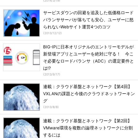
(
2014/3/19
)
サービスダウンの回避を追及した低価格ロード
バランササーバが落ちても安心、ユーザーに怒
られないWebサイト運営4つのコツ
(
2013/12/12
)
BIG-IPに日本オリジナルのエントリーモデルが
新登場アプリとユーザーを絶対に守る！ 今こ
そ必要なロードバランサ（ADC）の選定要件と
は!?
(
2013/9/17
)
連載：クラウド基盤とネットワーク【第4回】
VXLANの課題と今後のクラウドネットワーキン
グ
(
2013/8/8
)
連載：クラウド基盤とネットワーク【第2回】
VMware環境を複数の論理ネットワークに分割
するには