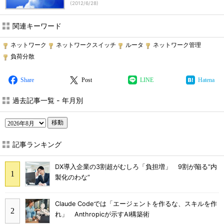
(
2012/6/28
)
関連キーワード
ネットワーク
ネットワークスイッチ
ルータ
ネットワーク管理
負荷分散
Share
Post
LINE
Hatena
過去記事一覧 - 年月別
移動
記事ランキング
DX導入企業の3割超がむしろ「負担増」 9割が陥る“内
製化のわな”
Claude Codeでは「エージェントを作るな、スキルを作
れ」 Anthropicが示すAI構築術