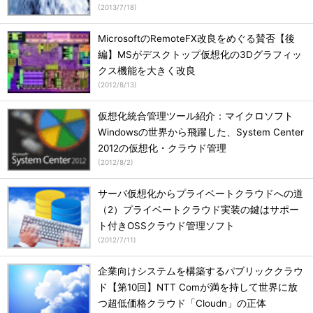
(
2013/7/18
)
MicrosoftのRemoteFX改良をめぐる賛否【後
編】MSがデスクトップ仮想化の3Dグラフィッ
クス機能を大きく改良
(
2012/8/13
)
仮想化統合管理ツール紹介：マイクロソフト
Windowsの世界から飛躍した、System Center
2012の仮想化・クラウド管理
(
2012/8/2
)
サーバ仮想化からプライベートクラウドへの道
（2）プライベートクラウド実装の鍵はサポー
ト付きOSSクラウド管理ソフト
(
2012/7/11
)
企業向けシステムを構築するパブリッククラウ
ド【第10回】NTT Comが満を持して世界に放
つ超低価格クラウド「Cloudn」の正体