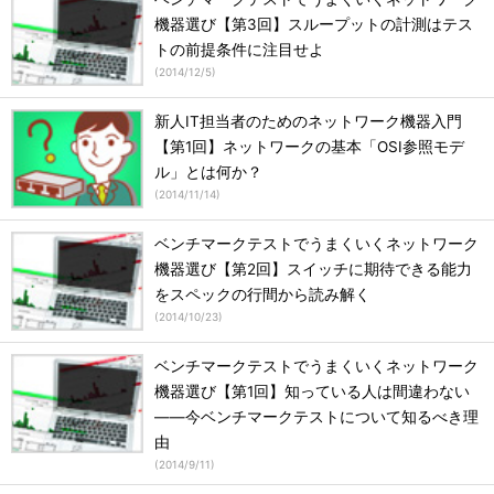
機器選び【第3回】スループットの計測はテス
トの前提条件に注目せよ
(
2014/12/5
)
新人IT担当者のためのネットワーク機器入門
【第1回】ネットワークの基本「OSI参照モデ
ル」とは何か？
(
2014/11/14
)
ベンチマークテストでうまくいくネットワーク
機器選び【第2回】スイッチに期待できる能力
をスペックの行間から読み解く
(
2014/10/23
)
ベンチマークテストでうまくいくネットワーク
機器選び【第1回】知っている人は間違わない
――今ベンチマークテストについて知るべき理
由
(
2014/9/11
)