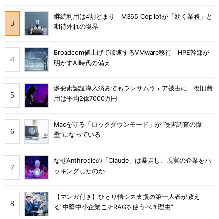
継続利用は4割どまり M365 Copilotが「効く業務」と
期待外れの境界
Broadcom値上げで加速するVMware移行 HPE幹部が
明かすAI時代の備え
多要素認証導入済みでもランサムウェア被害に 復旧費
用は平均2億7000万円
Macを守る「ロックダウンモード」が“侵害調査の障
壁”になっている
なぜAnthropicの「Claude」は暴走し、現実の企業をハ
ッキングしたのか
【マンガ付き】ひとり情シス支援の第一人者が教え
る”中堅中小企業こそRAGを使うべき理由”