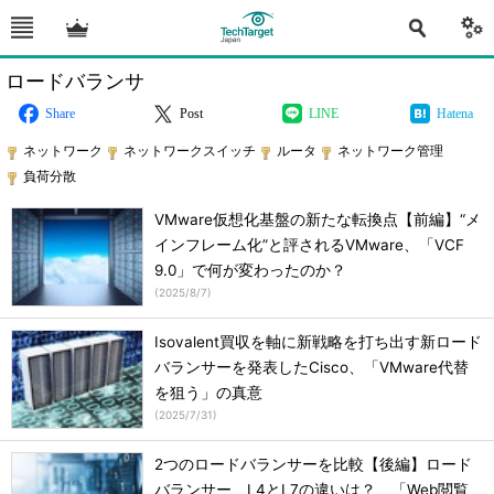
ロードバランサ
Share
Post
LINE
Hatena
ネットワーク
ネットワークスイッチ
ルータ
ネットワーク管理
負荷分散
VMware仮想化基盤の新たな転換点【前編】“メ
インフレーム化”と評されるVMware、「VCF
9.0」で何が変わったのか？
(
2025/8/7
)
Isovalent買収を軸に新戦略を打ち出す新ロード
バランサーを発表したCisco、「VMware代替
を狙う」の真意
(
2025/7/31
)
2つのロードバランサーを比較【後編】ロード
バランサー、L4とL7の違いは？ 「Web閲覧