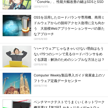
「ConoHa」、性能大幅改善の鍵はSDSとSSD
(
2015/11/17
)
OSSを活用したロードバランサ専用機、商用ミ
ドルウェアからの脱却アクセス急増に立ち向か
う 大規模Webアプリケーションサーバの新た
なアプローチ
(
2015/9/30
)
“ハードウェア”じゃなきゃいけない理由はもう
ない!?5つのシーンで見るロードバランサをめ
ぐる課題：解決のためのシンプルな方法とは？
(
2015/9/18
)
Computer Weekly製品導入ガイド発展途上のソ
フトウェア定義データセンター
(
2015/7/14
)
ベンチマークテストでうまくいくネットワーク
機器選び【第7回】セキュリティゲートウェ