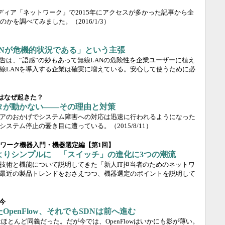
専門メディア「ネットワーク」で2015年にアクセスが多かった記事から企
のかを調べてみました。
（2016/1/3）
ANが危機的状況である」という主張
告は、“語感”の妙もあって無線LANの危険性を企業ユーザーに植え
線LANを導入する企業は確実に増えている。安心して使うために必
止はなぜ起きた？
タが動かない――その理由と対策
アのおかげでシステム障害への対応は迅速に行われるようになった
システム停止の憂き目に遭っている。
（2015/8/11）
トワーク機器入門・機器選定編【第1回】
よりシンプルに 「スイッチ」の進化に3つの潮流
技術と機能について説明してきた「新人IT担当者のためのネットワ
最近の製品トレンドをおさえつつ、機器選定のポイントを説明して
今
penFlow、それでもSDNは前へ進む
つてはほとんど同義だった。だが今では、OpenFlowはいかにも影が薄い。