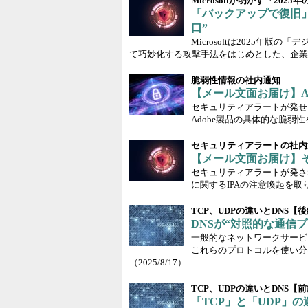
Microsoftが明かす「202
「バックアップで復旧
口”
Microsoftは2025年
て巧妙化する攻撃手法をはじめとした、企業
脆弱性情報の社内通知
【メール文面お届け】Ado
セキュリティアラートが発せ
Adobe製品の具体的な脆
セキュリティアラートの社内
【メール文面お届け】
セキュリティアラートが発さ
に関するIPAの注意喚起を
TCP、UDPの違いとDNS【
DNSが“対照的な通信
一般的なネットワークサービス
これらのプロトコルを使い分
（2025/8/17）
TCP、UDPの違いとDNS【
「TCP」と「UDP」