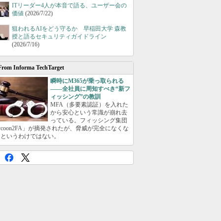
ITリーダー4人が本音で語る、ユーザー会の
価値
(2026/7/22)
狙われるAIをどう守るか 早稲田大学 森教
授と語るセキュリティガイドライン
(2026/7/16)
From Informa TechTarget
瞬時にM365が乗っ取られる
――全社員に周知すべき“新フ
ィッシング”の教訓
MFA（多要素認証）を入れた
から安心という常識が崩れ去
っている。フィッシング集団
ycoon2FA」が摘発されたが、脅威が完全になくな
たというわけではない。