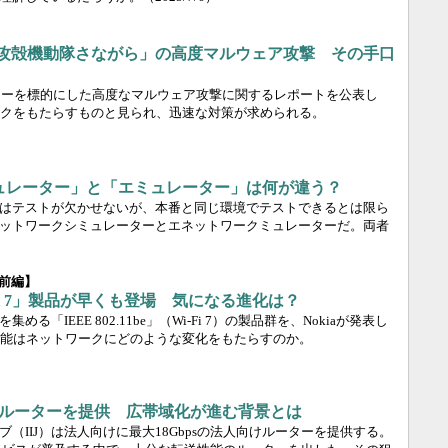
ーに「攻殻機動隊さながら」の高度マルウェア攻撃 その手口
er製ルーターを標的にした高度なマルウェア攻撃に関するレポートを公表し
クをもたらすものと見られ、迅速な対策が求められる。
ュレーター」と「エミュレーター」は何が違う？
はテストが欠かせないが、本番と同じ環境でテストできるとは限ら
ットワークシミュレーターとエネットワークミュレーターだ。両者
【前編】
Fi 7」製品が早くも登場 気になる進化は？
る「IEEE 802.11be」（Wi-Fi 7）の製品群を、Nokiaが発表し
た新機能はネットワークにどのような変化をもたらすのか。
の法人ルーターを提供 広帯域化が進む背景とは
（IIJ）は法人向けに最大18Gbpsの法人向けルーターを提供する。