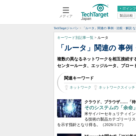
ITイン
製品比較
メディア
クラウド
エンタープライズ
ERP
仮想化
TechTargetジャパン
「ルータ」関連の 事例・比較・解説 
データ分析
サーバ＆ストレージ
キーワード別記事一覧
> ルータ
CX
スマートモバイル
「ルータ」関連の 事例
情報系システム
ネットワーク
複数の異なるネットワークを相互接続す
システム運用管理
センタールータ、エッジルータ、ブロー
関連キーワード
ネットワーク
ネットワークスイッチ
クラウド、ブラウザ……「待
そのシステムの「余命
米サイバーセキュリティイン
る技術の製品カテゴリーリス
を示す指針となり得る。
（2026/1/27）