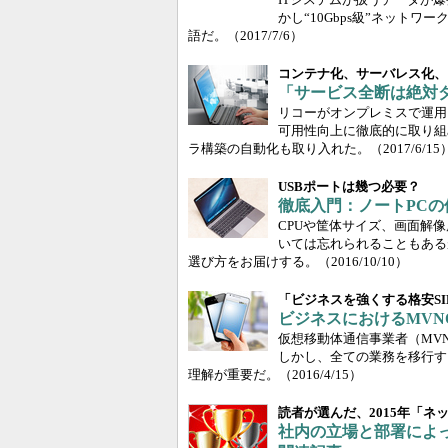
かし“10Gbps級”ネット
語だ。
（2017/7/6）
コンテナ化、サーバレス化、
「サービス全断は絶対
リコーがオンプレミスで運用
可用性向上に徹底的に取り組
ラ構築の自動化も取り入れた。
（2017/6/15
USBポートは幾つ必要？
徹底入門：ノートPC
CPUや筐体サイズ、画面解
いては忘れられることもある
選び方をお届けする。
（2016/10/10）
「ビジネスを強くする格安SI
ビジネスにおけるMV
仮想移動体通信事業者（MV
しかし、全ての業務を移行す
理解が重要だ。
（2016/4/15）
読者が選んだ、2015年「ネ
社内の立場と部署によっ