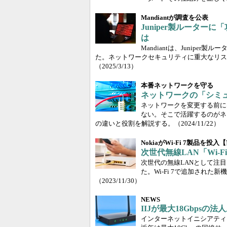
Mandiantが調査を公表
Juniper製ルータ
は
Mandiantは、Junip
た。ネットワークセキュリティに重大なリス
（2025/3/13）
本番ネットワークを守る
ネットワークの「シミ
ネットワークを変更する前に
ない。そこで活躍するのがネ
の違いと役割を解説する。
（2024/11/22）
NokiaがWi-Fi 7製品を投入
次世代無線LAN「Wi-
次世代の無線LANとして注目を集め
た。Wi-Fi 7で追加され
（2023/11/30）
NEWS
IIJが最大18Gbps
インターネットイニシアティブ