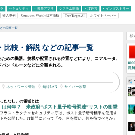
フラ
セキュリティ
業務アプリ
システム開発
IT経営
インダストリー
導入事例
Computer Weekly日本語版
ホワイトペーパー
TechTarget.AI
AI
経営とIT
医療IT
中堅・中小企業とIT
教育IT
などの記事一覧
・比較・解説 などの記事一覧
るための機器。規模や配置される位置などにより、コアルータ、
80
ドバンドルータなどに分類される。
題
ネットワーク管理
無線LAN
サイバー攻撃
ったなし」の領域とは
」は何年？ 米政府“ポスト量子暗号調達”リストの衝撃
フラストラクチャセキュリティ庁は、ポスト量子暗号標準を使用す
トを公開した。IT部門にとって「今、何を買い、何を待つべきか」