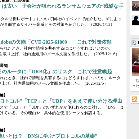
5年の脅威」と防御策
」は古い 子会社が狙われるランサムウェアの“残酷な手
版の「デジタル防衛レポート」について同社のイベントで紹介した。AIによっ
が直面するサイバー脅威とその対策を紹介した。
（2026/1/13）
beの欠陥「CVE-2025-61809」 これで対策依頼
られたとき、社内で情報を共有するにはどうすればいいのか。
弱性を取り上げ、社内通知用のメール文面を作成した。
（2025/12/16）
通知
そのルータに「ORB化」のリスク これで注意喚起
れたとき、社内で情報を共有するにはどうすればいいのか。ルータ
「T
取り上げ、社内通知用のメール文面を作成した。
（2025/12/5）
っ
後編】
プロトコル”「TCP」と「UDP」をあえて使い分ける理由
で「TCP」と「UDP」のいずれかが使われるのに対し、「DNS」は
けている。その理由や、具体的な使用シーンを解説する。
前編】
の違いとは？ DNSに学ぶ“プロトコルの基礎”