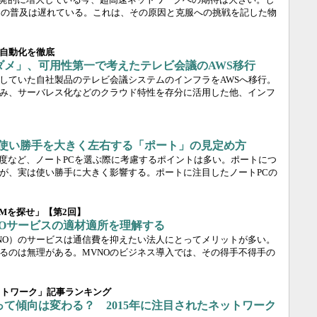
ワークの普及は遅れている。これは、その原因と克服への挑戦を記した物
自動化を徹底
ダメ」、可用性第一で考えたテレビ会議のAWS移行
していた自社製品のテレビ会議システムのインフラをAWSへ移行。
み、サーバレス化などのクラウド特性を存分に活用した他、インフ
）
の使い勝手を大きく左右する「ポート」の見定め方
像度など、ノートPCを選ぶ際に考慮するポイントは多い。ポートにつ
が、実は使い勝手に大きく影響する。ポートに注目したノートPCの
Mを探せ」【第2回】
NOサービスの適材適所を理解する
NO）のサービスは通信費を抑えたい法人にとってメリットが多い。
るのは無理がある。MVNOのビジネス導入では、その得手不得手の
ットワーク」記事ランキング
て傾向は変わる？ 2015年に注目されたネットワーク