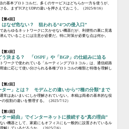
ク通信の基本プロトコルだ。多くのサービスはどちらか一方を使うが、
ける。まずTCPとUDPの違いを押さえておこう。
（2025/8/16）
【第4回】
はなぜ危ない？ 狙われる“4つの侵入口”
であらゆるネットワークに欠かせない機器だが、利便性の裏に見逃
潜んでいることには注意が必要だ。特に対策が必要な点は何か。
【第3回】
う決まる？ 「OSPF」や「BGP」の仕組みに迫る
トワークで使われている「ルーティングプロトコル」は、通信経路
用途に応じて使い分けられる各種プロトコルの種類と特徴を理解し
【第2回】
ター」とは？ モデムとの違いから“7種の分類”まで
通常はあいまいにしか理解されていない。本稿は両者の基本的な役
ーの役割の違いを整理する。
（2025/7/12）
【第1回】
ーター経由」でインターネットに接続する“真の理由”
ない機器として、家庭にもオフィスにも一般的に設置されているル
理解しているだろうか。
（2025/7/6）