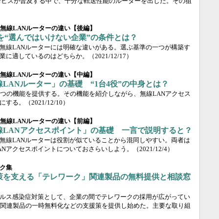
線サービスが普及する中で、十分な転送性能のルーターを出した。その狙
と無線LANルーターの違い【後編】
を“選んではいけない企業”の条件とは？
と無線LANルーターには明確な違いがある。選ぶ基準の一つが構築す
企業に適しているのはどちらか。
（2021/12/17）
と無線LANルーターの違い【中編】
LANルーター」の基礎 “1台4役”の中身とは？
で4つの機能を提供する。その機能を紹介しながら、無線LANアクセス
にする。
（2021/12/10）
と無線LANルーターの違い【前編】
線LANアクセスポイント」の基礎 一言で説明すると？
と無線LANルーターは役割が似ていることから混同しやすい。両者は
ANアクセスポイントについておさらいしよう。
（2021/12/4）
ク集
策を支える「テレワーク」関連製品の無料提供と相談窓
ルス感染症対策として、企業の間でテレワークの採用が広がってい
関連製品の一時無料化などの支援策を提供し始めた。主要な取り組