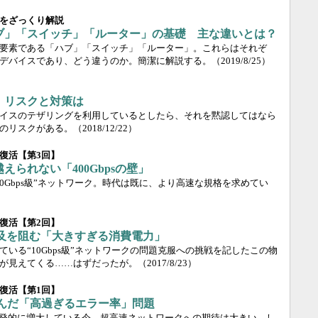
をざっくり解説
ブ」「スイッチ」「ルーター」の基礎 主な違いとは？
要素である「ハブ」「スイッチ」「ルーター」。これらはそれぞ
デバイスであり、どう違うのか。簡潔に解説する。
（2019/8/25）
 リスクと対策は
イスのテザリングを利用しているとしたら、それを黙認してはなら
のリスクがある。
（2018/12/22）
復活【第3回】
られない「400Gbpsの壁」
0Gbps級”ネットワーク。時代は既に、より高速な規格を求めてい
復活【第2回】
Tの普及を阻む「大きすぎる消費電力」
いる“10Gbps級”ネットワークの問題克服への挑戦を記したこの物
が見えてくる……はずだったが。
（2017/8/23）
復活【第1回】
を阻んだ「高過ぎるエラー率」問題
爆発的に増大している今、超高速ネットワークへの期待は大きい。し