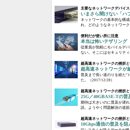
主要なネットワークデバイス
いまさら聞けない「ハ
ネットワークの基本的な構成
れ、どのようなネットワーク
便利だが使い所に注意
本当は怖いテザリング
従業員が気軽にモバイルデバ
ない。そこにはセキュリティ
超高速ネットワークの挫折と
超高速ネットワークが越え
普及まで長い道のりを経た“1
た。
（2017/12/28）
超高速ネットワークの挫折と
25G／40GBASE-
期待は大きいのに普及が遅れて
語。ようやく問題解決の道筋
超高速ネットワークの挫折と
10Gbps通信の普及
ITシステムが扱うデータが