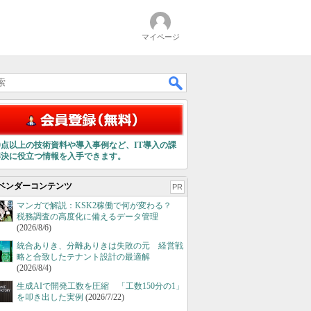
マイページ
00点以上の技術資料や導入事例など、IT導入の課
解決に役立つ情報を入手できます。
ベンダーコンテンツ
PR
マンガで解説：KSK2稼働で何が変わる？
税務調査の高度化に備えるデータ管理
(2026/8/6)
統合ありき、分離ありきは失敗の元 経営戦
略と合致したテナント設計の最適解
(2026/8/4)
生成AIで開発工数を圧縮 「工数150分の1」
を叩き出した実例
(2026/7/22)