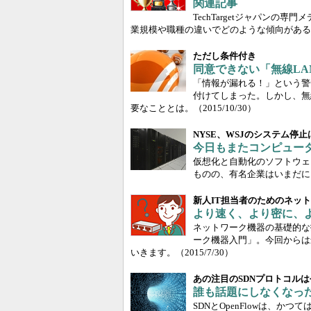
関連記事
TechTargetジャパンの
業規模や職種の違いでどのような傾向がある
ただし条件付き
同意できない「無線L
「情報が漏れる！」という警
付けてしまった。しかし、無
要なこととは。
（2015/10/30）
NYSE、WSJのシステム停
今日もまたコンピュー
仮想化と自動化のソフトウェ
ものの、有名企業はいまだに
新人IT担当者のためのネッ
より速く、より密に、
ネットワーク機器の基礎的な
ーク機器入門」。今回からは
いきます。
（2015/7/30）
あの注目のSDNプロトコルは
誰も話題にしなくなったO
SDNとOpenFlowは、か