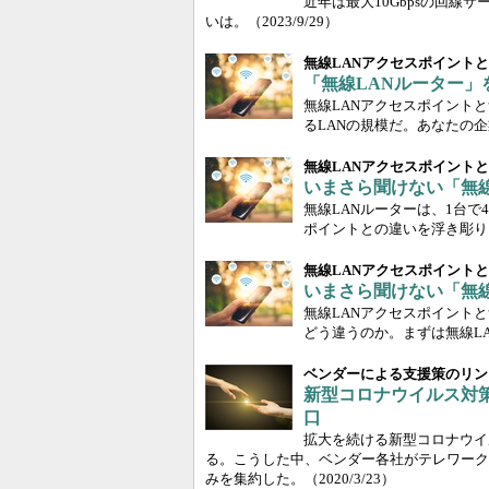
近年は最大10Gbpsの回
いは。
（2023/9/29）
無線LANアクセスポイント
「無線LANルーター」
無線LANアクセスポイント
るLANの規模だ。あなたの
無線LANアクセスポイント
いまさら聞けない「無線
無線LANルーターは、1台
ポイントとの違いを浮き彫り
無線LANアクセスポイント
いまさら聞けない「無
無線LANアクセスポイント
どう違うのか。まずは無線L
ベンダーによる支援策のリン
新型コロナウイルス対
口
拡大を続ける新型コロナウイ
る。こうした中、ベンダー各社がテレワーク
みを集約した。
（2020/3/23）