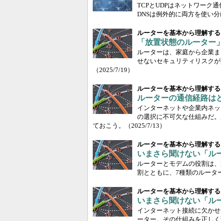
TCPとUDPはネットワー
DNSは例外的に両方を使い分
ルーターを基本から理解する
「放置状態のルーター」
ルーターは、家庭から企業ま
せないセキュリティリスクが
（2025/7/19）
ルーターを基本から理解する
ルーターの通信経路はど
インターネットや企業内ネッ
の選択に不可欠な仕組みだ。
ておこう。
（2025/7/13）
ルーターを基本から理解する
いまさら聞けない「ルー
ルーターとモデムの役割は、
割とともに、7種類のルータ
ルーターを基本から理解する
いまさら聞けない「ル
インターネット接続に欠かせ
ーター。その仕組みを正しく