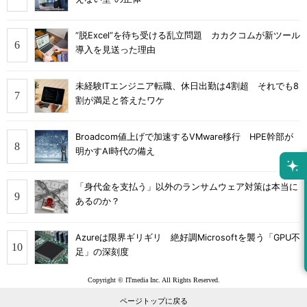
“脱Excel”を待ち受ける乱立問題 カカクコムが新ツール
導入を見送った理由
未経験ITエンジニア転職、休日出勤は4割超 それでも8
割が満足と答えたワケ
Broadcom値上げで加速するVMware移行 HPE幹部が
明かすAI時代の備え
「身代金を支払う」以外のランサムウェア対策は本当に
あるのか？
Azureは限界ギリギリ 絶好調Microsoftを襲う「GPU不
足」の深刻度
Copyright © ITmedia Inc. All Rights Reserved.
ページトップに戻る