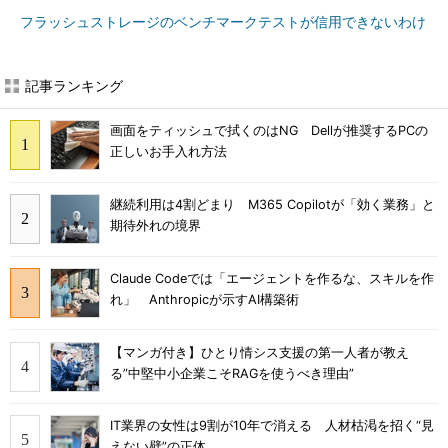
フラッシュストレージのベンチマークテストが信用できないわけ
記事ランキング
画面をティッシュで拭くのはNG Dellが推奨するPCの
正しいお手入れ方法
継続利用は4割どまり M365 Copilotが「効く業務」と
期待外れの境界
Claude Codeでは「エージェントを作るな、スキルを作
れ」 Anthropicが示すAI構築術
【マンガ付き】ひとり情シス支援の第一人者が教え
る”中堅中小企業こそRAGを使うべき理由”
IT業界の女性は9割が10年で消える 人材枯渇を招く“見
えない壁”の正体