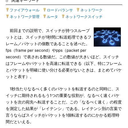
関連キーワード
ファイアウォール
|
ロードバランサ
|
ネットワーク
|
ネットワーク管理
|
ルータ
|
ネットワークスイッチ
前回までの説明で、スイッチが持つスループ
ットとは、スイッチが1秒間に転送処理できるフ
レーム／パケットの個数であることを述べた。
fps（frame per second）やpps（packet per
second）で表される数値だ。この数値が大きいほど、スイッチ
はフレームやパケットを高速に転送できる（以下、特にフレーム
とパケットを明確に使い分ける必要がないときは、まとめてパケ
ットと表す）。
1秒当たりなるべく多くのパケットを転送するのと同時に、ス
イッチに期待されるもう1つの重要な役割が、なるべく速くパケ
ットを次の宛先へ転送することだ。この「なるべく速く」の程度
を測定した結果が「レイテンシ」である。レイテンシ別の言葉で
言うならばスイッチがパケットを1個転送するのにかかる処理時
間だといえる。