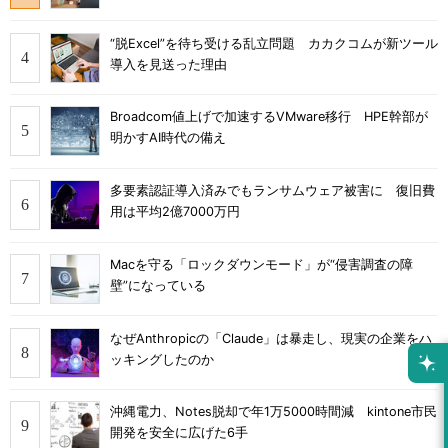
“脱Excel”を待ち受ける乱立問題 カカクコムが新ツール
導入を見送った理由
Broadcom値上げで加速するVMware移行 HPE幹部が
明かすAI時代の備え
多要素認証導入済みでもランサムウェア被害に 復旧費
用は平均2億7000万円
Macを守る「ロックダウンモード」が“侵害調査の障
壁”になっている
なぜAnthropicの「Claude」は暴走し、現実の企業をハ
ッキングしたのか
沖縄電力、Notes脱却で年1万5000時間減 kintone市民
開発を安全に広げた6手