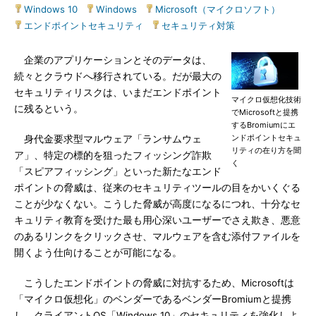
Windows 10
|
Windows
|
Microsoft（マイクロソフト）
|
エンドポイントセキュリティ
|
セキュリティ対策
企業のアプリケーションとそのデータは、
続々とクラウドへ移行されている。だが最大の
セキュリティリスクは、いまだエンドポイント
マイクロ仮想化技術
に残るという。
でMicrosoftと提携
するBromiumにエ
ンドポイントセキュ
身代金要求型マルウェア「ランサムウェ
リティの在り方を聞
ア」、特定の標的を狙ったフィッシング詐欺
く
「スピアフィッシング」といった新たなエンド
ポイントの脅威は、従来のセキュリティツールの目をかいくぐる
ことが少なくない。こうした脅威が高度になるにつれ、十分なセ
キュリティ教育を受けた最も用心深いユーザーでさえ欺き、悪意
のあるリンクをクリックさせ、マルウェアを含む添付ファイルを
開くよう仕向けることが可能になる。
こうしたエンドポイントの脅威に対抗するため、Microsoftは
「マイクロ仮想化」のベンダーであるベンダーBromiumと提携
し、クライアントOS「Windows 10」のセキュリティを強化しよ