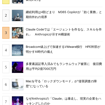
継続利用は4割どまり M365 Copilotが「効く業務」と
期待外れの境界
Claude Codeでは「エージェントを作るな、スキルを作
れ」 Anthropicが示すAI構築術
Broadcom値上げで加速するVMware移行 HPE幹部が
明かすAI時代の備え
多要素認証導入済みでもランサムウェア被害に 復旧費
用は平均2億7000万円
Macを守る「ロックダウンモード」が“侵害調査の障
壁”になっている
なぜAnthropicの「Claude」は暴走し、現実の企業をハ
ッキングしたのか