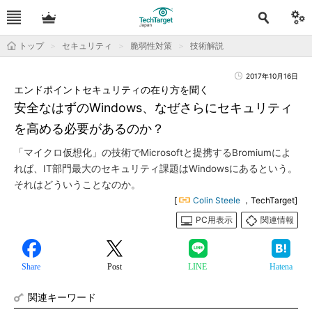
トップ
セキュリティ
脆弱性対策
技術解説
2017年10月16日
エンドポイントセキュリティの在り方を聞く
安全なはずのWindows、なぜさらにセキュリティ
を高める必要があるのか？
「マイクロ仮想化」の技術でMicrosoftと提携するBromiumによ
れば、IT部門最大のセキュリティ課題はWindowsにあるという。
それはどういうことなのか。
[
Colin Steele
，TechTarget]
PC用表示
関連情報
Share
Post
LINE
Hatena
関連キーワード