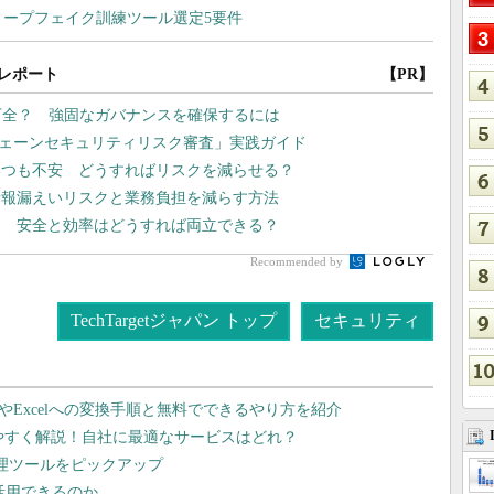
レポート
【PR】
万全？ 強固なガバナンスを確保するには
チェーンセキュリティリスク審査」実践ガイド
いつも不安 どうすればリスクを減らせる？
情報漏えいリスクと業務負担を減らす方法
用 安全と効率はどうすれば両立できる？
Recommended by
TechTargetジャパン トップ
セキュリティ
dやExcelへの変換手順と無料でできるやり方を紹介
りやすく解説！自社に最適なサービスはどれ？
管理ツールをピックアップ
で活用できるのか