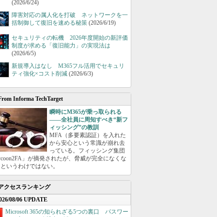
(2026/6/24)
障害対応の属人化を打破 ネットワークを一
括制御して復旧を速める秘策
(2026/6/19)
セキュリティの転機 2026年度開始の新評価
制度が求める「復旧能力」の実現法は
(2026/6/5)
新規導入はなし M365フル活用でセキュリ
ティ強化×コスト削減
(2026/6/3)
From Informa TechTarget
瞬時にM365が乗っ取られる
――全社員に周知すべき“新フ
ィッシング”の教訓
MFA（多要素認証）を入れた
から安心という常識が崩れ去
っている。フィッシング集団
ycoon2FA」が摘発されたが、脅威が完全になくな
たというわけではない。
アクセスランキング
026/08/06 UPDATE
Microsoft 365の知られざる5つの裏口 パスワー