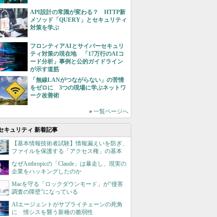
API設計の常識が変わる？ HTTP新
メソッド「QUERY」とセキュリティ
対策を学ぶ
フロンティアAIとサイバーセキュリ
ティ対策の現在地 「17万行のAIコ
ード分析」事例と公的ガイドライン
が示す道筋
「無線LANがつながらない」の苦情
をゼロに 3つの現場に学ぶネットワ
ーク改善術
»
一覧ページへ
セキュリティ 新着記事
【基本情報技術者試験】情報漏えいを防ぎ、
ファイルを保護する「アクセス権」の基本
なぜAnthropicの「Claude」は暴走し、現実の
企業をハッキングしたのか
Macを守る「ロックダウンモード」が“侵害
調査の障壁”になっている
AIエージェントがサプライチェーンの死角
に 情シスを襲う新種の脆弱性