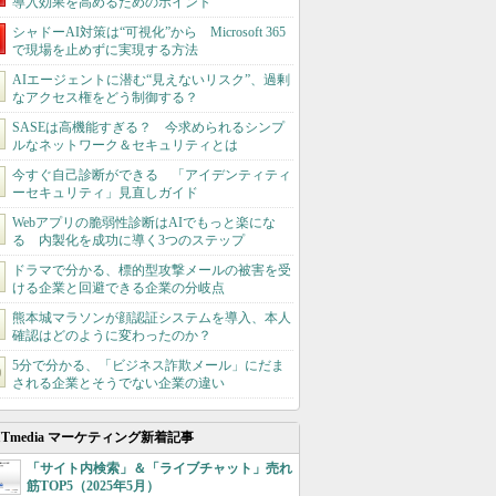
導入効果を高めるためのポイント
シャドーAI対策は“可視化”から Microsoft 365
で現場を止めずに実現する方法
AIエージェントに潜む“見えないリスク”、過剰
なアクセス権をどう制御する？
SASEは高機能すぎる？ 今求められるシンプ
ルなネットワーク＆セキュリティとは
今すぐ自己診断ができる 「アイデンティティ
ーセキュリティ」見直しガイド
Webアプリの脆弱性診断はAIでもっと楽にな
る 内製化を成功に導く3つのステップ
ドラマで分かる、標的型攻撃メールの被害を受
ける企業と回避できる企業の分岐点
熊本城マラソンが顔認証システムを導入、本人
確認はどのように変わったのか？
5分で分かる、「ビジネス詐欺メール」にだま
される企業とそうでない企業の違い
ITmedia マーケティング新着記事
「サイト内検索」＆「ライブチャット」売れ
筋TOP5（2025年5月）