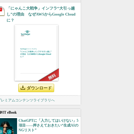
「にゃんこ大戦争」インフラ“大引っ越
し”の理由 なぜAWSからGoogle Cloud
に？
ダウンロード
 プレミアムコンテンツライブラリへ
＠IT eBook
ChatGPTに「入力してはいけない」5
項目――押さえておきたい“生成AIの
NGリスト”