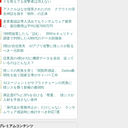
ドを変えても攻撃者は消えない
アスクルはなぜ侵害されたのか クラウドの安
全神話を崩す「例外」の正体
多要素認証導入済みでもランサムウェア被害
に 復旧費用は平均2億7000万円
1時間放置したら「詰む」 IBMセキュリティ
調査で判明したAI時代のデータ防御策
8割が自信喪失 AIアプリ攻撃に情シスが取る
べき一元防衛
従業員の4割がAIに機密データを送信 送って
いるのはどんな人？
情シスの死角を突く「閲覧即感染」 Zimbra脆
弱性を狙う国家主導のサイバー工作
AIエージェントがサプライチェーンの死角に
情シスを襲う新種の脆弱性
満足度87%と28%を分ける「尊重」 情シスが
人材を手放さない条件
「身代金か業務停止か」だけじゃない ランサ
ムウェア感染時に検討すべき対応7選
プレミアムコンテンツ