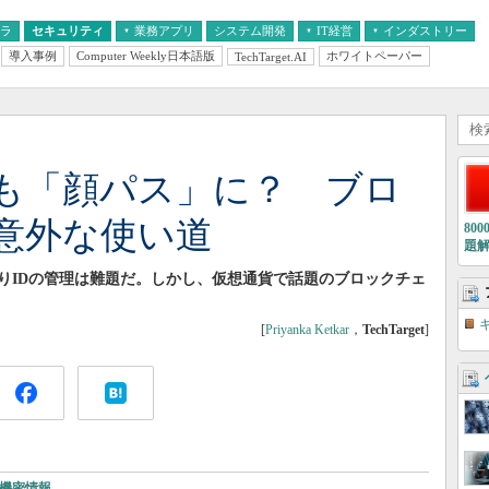
フラ
セキュリティ
業務アプリ
システム開発
IT経営
インダストリー
導入事例
Computer Weekly日本語版
ホワイトペーパー
TechTarget.AI
AI
経営とIT
医療IT
中堅・中小企業とIT
教育IT
も「顔パス」に？ ブロ
意外な使い道
80
題
りIDの管理は難題だ。しかし、仮想通貨で話題のブロックチェ
[
Priyanka Ketkar
，
TechTarget
]
機密情報