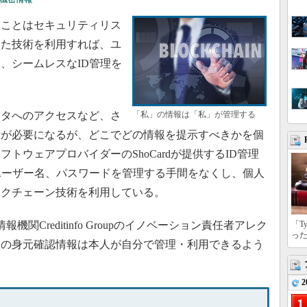
ことはセキュリティリス
した技術を利用すれば、ユ
、シームレスなID管理を
タへのアクセスなど、さ
「私」の情報は「私」が管理する
示が必要になるが、どこでどの情報を提示すべきかを個
トウェアプロバイダーのShoCardが提供するID管理
ユーザー名、パスワードを管理する手間をなくし、個人
ックチェーン技術を利用している。
機関Creditinfo Groupのイノベーション責任者アレク
「T
っ
人の身元確認情報は本人が自分で管理・利用できるよう
2