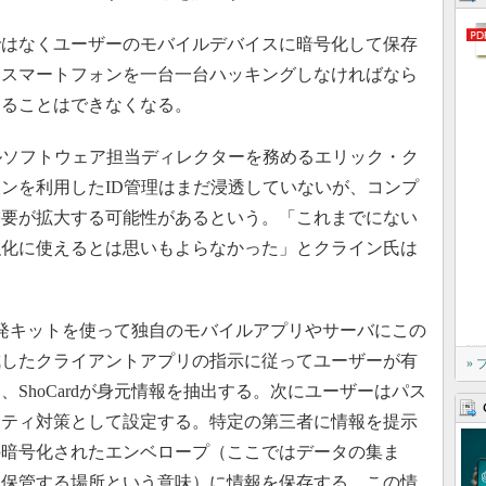
はなくユーザーのモバイルデバイスに暗号化して保存
はスマートフォンを一台一台ハッキングしなければなら
することはできなくなる。
モバイルソフトウェア担当ディレクターを務めるエリック・ク
ンを利用したID管理はまだ浸透していないが、コンプ
需要が拡大する可能性があるという。「これまでにない
強化に使えるとは思いもよらなかった」とクライン氏は
ア開発キットを使って独自のモバイルアプリやサーバにこの
成したクライアントアプリの指示に従ってユーザーが有
»
ShoCardが身元情報を抽出する。次にユーザーはパス
リティ対策として設定する。特定の第三者に情報を提示
の暗号化されたエンベロープ（ここではデータの集ま
を保管する場所という意味）に情報を保存する。この情