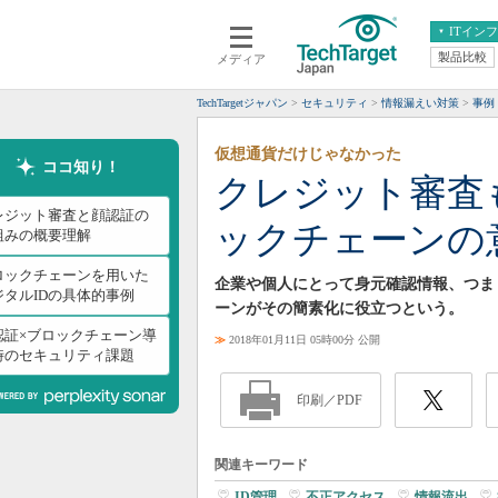
ITイン
製品比較
メディア
クラウド
エンタープライズ
ERP
仮想化
TechTargetジャパン
セキュリティ
情報漏えい対策
事例
データ分析
サーバ＆ストレージ
仮想通貨だけじゃなかった
CX
スマートモバイル
ココ知り！
クレジット審査
情報系システム
ネットワーク
レジット審査と顔認証の
ックチェーンの
システム運用管理
組みの概要理解
ロックチェーンを用いた
企業や個人にとって身元確認情報、つま
ジタルIDの具体的事例
ーンがその簡素化に役立つという。
認証×ブロックチェーン導
≫
2018年01月11日 05時00分 公開
時のセキュリティ課題
印刷／PDF
関連キーワード
ID管理
|
不正アクセス
|
情報流出
|