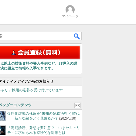
マイページ
00点以上の技術資料や導入事例など、IT導入の課
解決に役立つ情報を入手できます。
アイティメディアからのお知らせ
キャリア採用の応募を受け付けています
ベンダーコンテンツ
PR
仮想化環境の死角を“未知の脅威”が狙う時代
――新たな敵をどう見破るか？
(2026/6/30)
「定期診断」発想は要注意？ いまセキュリ
ティに求められる持続的な対策とは