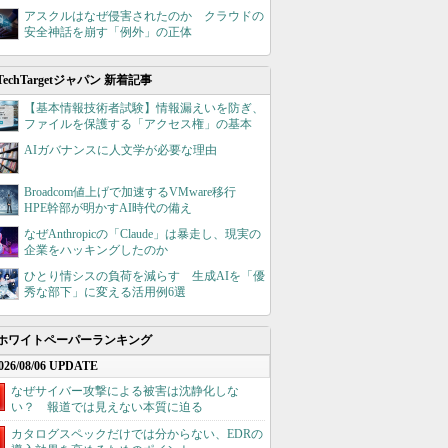
アスクルはなぜ侵害されたのか クラウドの
安全神話を崩す「例外」の正体
TechTargetジャパン 新着記事
【基本情報技術者試験】情報漏えいを防ぎ、
ファイルを保護する「アクセス権」の基本
AIガバナンスに人文学が必要な理由
Broadcom値上げで加速するVMware移行
HPE幹部が明かすAI時代の備え
なぜAnthropicの「Claude」は暴走し、現実の
企業をハッキングしたのか
ひとり情シスの負荷を減らす 生成AIを「優
秀な部下」に変える活用例6選
ホワイトペーパーランキング
026/08/06 UPDATE
なぜサイバー攻撃による被害は沈静化しな
い？ 報道では見えない本質に迫る
カタログスペックだけでは分からない、EDRの