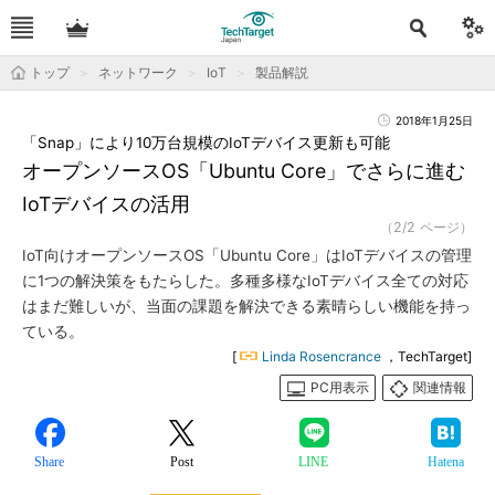
トップ
ネットワーク
IoT
製品解説
2018年1月25日
「Snap」により10万台規模のIoTデバイス更新も可能
オープンソースOS「Ubuntu Core」でさらに進む
IoTデバイスの活用
（2/2 ページ）
IoT向けオープンソースOS「Ubuntu Core」はIoTデバイスの管理
に1つの解決策をもたらした。多種多様なIoTデバイス全ての対応
はまだ難しいが、当面の課題を解決できる素晴らしい機能を持っ
ている。
[
Linda Rosencrance
，TechTarget]
PC用表示
関連情報
Share
Post
LINE
Hatena