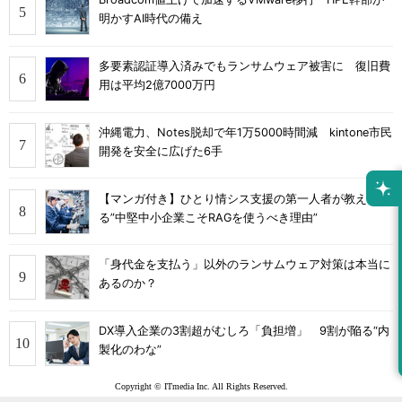
明かすAI時代の備え
多要素認証導入済みでもランサムウェア被害に 復旧費
用は平均2億7000万円
沖縄電力、Notes脱却で年1万5000時間減 kintone市民
開発を安全に広げた6手
【マンガ付き】ひとり情シス支援の第一人者が教え
る”中堅中小企業こそRAGを使うべき理由”
「身代金を支払う」以外のランサムウェア対策は本当に
あるのか？
DX導入企業の3割超がむしろ「負担増」 9割が陥る“内
製化のわな”
Copyright © ITmedia Inc. All Rights Reserved.