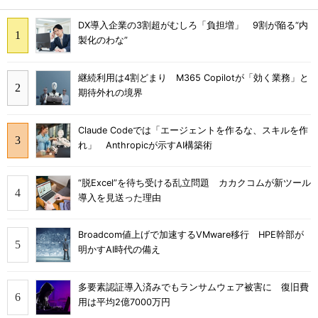
DX導入企業の3割超がむしろ「負担増」 9割が陥る“内
製化のわな”
継続利用は4割どまり M365 Copilotが「効く業務」と
期待外れの境界
Claude Codeでは「エージェントを作るな、スキルを作
れ」 Anthropicが示すAI構築術
“脱Excel”を待ち受ける乱立問題 カカクコムが新ツール
導入を見送った理由
Broadcom値上げで加速するVMware移行 HPE幹部が
明かすAI時代の備え
多要素認証導入済みでもランサムウェア被害に 復旧費
用は平均2億7000万円