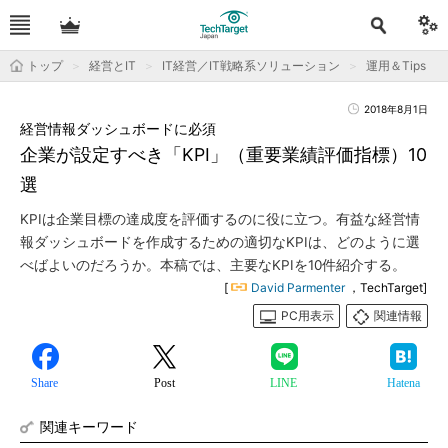
トップ
経営とIT
IT経営／IT戦略系ソリューション
運用＆Tips
2018年8月1日
経営情報ダッシュボードに必須
企業が設定すべき「KPI」（重要業績評価指標）10
選
KPIは企業目標の達成度を評価するのに役に立つ。有益な経営情
報ダッシュボードを作成するための適切なKPIは、どのように選
べばよいのだろうか。本稿では、主要なKPIを10件紹介する。
[
David Parmenter
，TechTarget]
PC用表示
関連情報
Share
Post
LINE
Hatena
関連キーワード