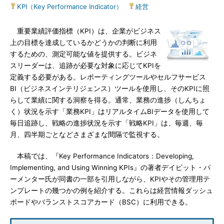
KPI（Key Performance Indicator）
|
経営
重要業績評価指標（KPI）は、企業がビジネス
上の目標を達成しているかどうかの判断に利用
するための、測定可能な値を提供する。ビジネ
スリーダーは、追跡が必要な対象に応じてKPIを
定義する必要がある。レポーティングツールやセルフサービス
BI（ビジネスインテリジェンス）ツールを使用し、そのKPIに照
らして業績に関する洞察を得る。通常、業務の進捗（しんちょ
く）状況を示す「業務KPI」はリアルタイムBIデータを使用して
毎日追跡し、戦略の進捗状況を示す「戦略KPI」は、毎週、毎
月、四半期ごとなどさまざまな間隔で監視する。
本稿では、『Key Performance Indicators：Developing,
Implementing, and Using Winning KPIs』の著者デイビット・パ
ーメンター氏が同書の一部を引用しながら、KPIやその管理用テ
ンプレートの幾つかの例を紹介する。これらは経営情報ダッシュ
ボードやバランストスコアカード（BSC）に利用できる。