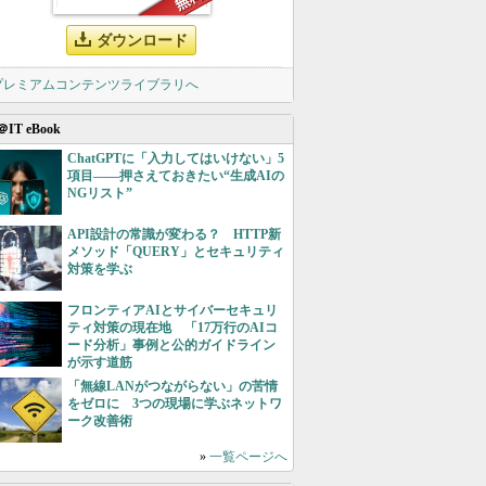
ダウンロード
 プレミアムコンテンツライブラリへ
＠IT eBook
ChatGPTに「入力してはいけない」5
項目――押さえておきたい“生成AIの
NGリスト”
API設計の常識が変わる？ HTTP新
メソッド「QUERY」とセキュリティ
対策を学ぶ
フロンティアAIとサイバーセキュリ
ティ対策の現在地 「17万行のAIコ
ード分析」事例と公的ガイドライン
が示す道筋
「無線LANがつながらない」の苦情
をゼロに 3つの現場に学ぶネットワ
ーク改善術
»
一覧ページへ