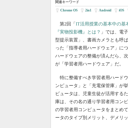
関連キーワード
Chrome OS
|
2in1
|
Android
|
iOS
|
第2回「
IT活用授業の基本中の基
『実物投影機』とは？
」では、電
型提示装置」、書画カメラとも呼
った「指導者用ハードウェア」に
ハードウェアの整備が済んだら、
が「学習者用ハードウェア」だ。
特に整備すべき学習者用ハードウ
ンピュータ」と「充電保管庫」が
ピュータは、児童生徒が活用するた
庫は、その名の通り学習者用コン
の学習者用コンピュータをまとめて
ータのタイプ別メリット、デメリ