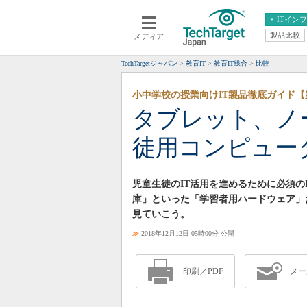
ITイン
製品比較
メディア
クラウド
エンタープライズ
ERP
仮想化
TechTargetジャパン
教育IT
教育IT総合
比較
データ分析
サーバ＆ストレージ
小中学校の授業向けIT製品徹底ガイド【
CX
スマートモバイル
タブレット、ノート
情報系システム
ネットワーク
徒用コンピュー
システム運用管理
児童生徒のIT活用を進めるために必須の
庫」といった「学習者用ハードウェア」
見ていこう。
≫
2018年12月12日 05時00分 公開
印刷／PDF
メー