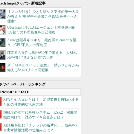
TechTargetジャパン 新着記事
【マンガ付き】ひとり情シス支援の第一人者
が教える”中堅中小企業こそRAGを使うべき
理由”
Uber Eatsに学ぶAIエージェント本番運用術
1万都市の料理画像を自己修復
Azureは限界ギリギリ 絶好調Microsoftを襲
う「GPU不足」の深刻度
IT業界の女性は9割が10年で消える 人材枯
渇を招く“見えない壁”の正体
米「AIキルスイッチ法案」 情シスが今から
備える5つのリスク回避策
ホワイトペーパーランキング
026/08/07 UPDATE
RPAとAIの違いとは？ 定型業務を自動化する
ための具体的な活用方法
国税庁の次世代基幹システム「KSK2」稼働開
始に向けて、対応すべき変更点とは？
AI活用を阻む「ナレッジの断片化」、成果を引
き出す情報活用の仕組みとは？