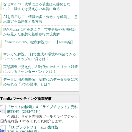
なぜサイバー攻撃による被害は沈静化しな
い？ 報道では見えない本質に迫る
AIを活用して「情報過多・分散」を解消し、意
思決定を高速化する方法
脱VMwareに何を選ぶ？ 市場分析や実機検証
から見えた仮想化基盤移行の現実解
「Microsoft 365」徹底解説ガイド【Teams編】
マンガで解説、1日で生成AI環境を構築できる
ワークショップの中身とは？
実態調査で見えた、AI時代のセキュリティ対策
における「センターピン」とは？
データ活用の未来像 AI時代のデータ基盤に求
められる「3つの要件」とは？
ITmedia マーケティング新着記事
「サイト内検索」＆「ライブチャット」売れ
筋TOP5（2025年5月）
今週は、サイト内検索ツールとライブチャッ
国内売れ筋TOP5をそれぞれ紹介します。
「ECプラットフォーム」売れ筋