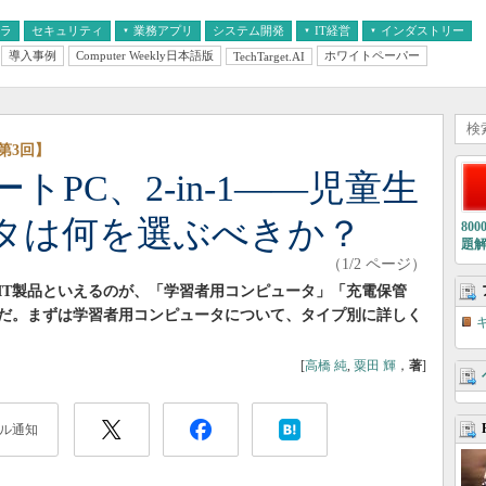
フラ
セキュリティ
業務アプリ
システム開発
IT経営
インダストリー
導入事例
Computer Weekly日本語版
ホワイトペーパー
TechTarget.AI
AI
経営とIT
医療IT
中堅・中小企業とIT
教育IT
第3回】
PC、2-in-1――児童生
タは何を選ぶべきか？
80
題
（1/2 ページ）
IT製品といえるのが、「学習者用コンピュータ」「充電保管
だ。まずは学習者用コンピュータについて、タイプ別に詳しく
[
高橋 純
,
粟田 輝
，
著
]
ル通知