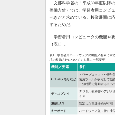
文部科学省の「平成30年度以降の
整備方針）では、学習者用コンピュ
べきだと求めている。授業展開に応
するためだ。
学習者用コンピュータの機能や要
（表1）。
表1 学習者用ハードウェアの機能／要素に求め
境の整備方針について」を基に一部変更）
機能／要素
条件
・ワープロソフトや表計
CPUやメモリなど
習用ツールが安定して動
・短時間で起動するスペ
デジタル教科書やデジタ
ディスプレイ
イズ
無線LAN
安定した高速接続が可能
キーボード
ハードウェア型（特に小