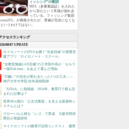
ィッシング”の教訓
MFA（多要素認証）を入れた
から安心という常識が崩れ去
っている。フィッシング集団
ycoon2FA」が摘発されたが、脅威が完全になくな
たというわけではない。
アクセスランキング
026/08/07 UPDATE
ロイロノートのDNAを継ぐ“生徒目線”の授業支
援アプリ「ロイロノート・スクール」
“全教室無線LAN完備”の工学院中高が「セルラ
ー版iPad mini」をあえて選んだ理由
“IT嫌い”の先生が変わるたった1つの工夫――
神戸大学大学院 杉本真樹医師
「EdTech」に熱視線 2014年、教育ITで最も読
まれた記事は？
世界48カ国の「公文式教室」を支える新基幹シ
ステムとは？
グローバル人材を「レゴ」で育成 大阪市阿倍
野区が実践研究
マイクロソフトの教育IT活用コンテスト、優秀