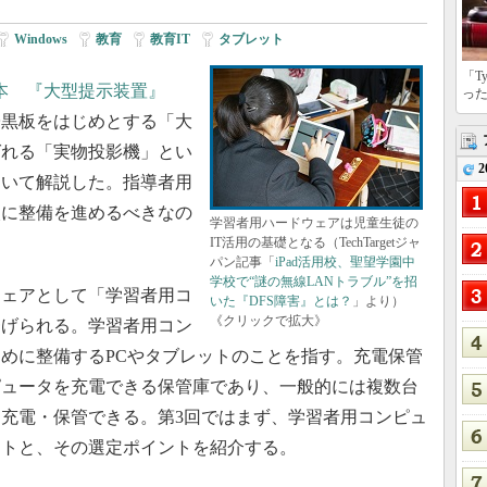
Windows
|
教育
|
教育IT
|
タブレット
「T
本 『大型提示装置』
っ
子黒板をはじめとする「大
ばれる「実物投影機」とい
2
ついて解説した。指導者用
次に整備を進めるべきなの
学習者用ハードウェアは児童生徒の
IT活用の基礎となる（TechTargetジャ
パン記事「
iPad活用校、聖望学園中
学校で“謎の無線LANトラブル”を招
ェアとして「学習者用コ
いた『DFS障害』とは？
」より）
《クリックで拡大》
挙げられる。学習者用コン
めに整備するPCやタブレットのことを指す。充電保管
ピュータを充電できる保管庫であり、一般的には複数台
充電・保管できる。第3回ではまず、学習者用コンピュ
ットと、その選定ポイントを紹介する。