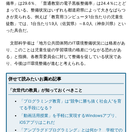
備率」は29.6％、「普通教室の電子黒板整備率」は24.4％にとど
まっている。整備状況はいずれも都道府県によって大きなばらつ
きが見られる。例えば「教育用コンピュータ1台当たりの児童生
徒数」では、1台当たり1.9人（佐賀県）～8.0人（神奈川県）とい
った具合だ。
文部科学省は「地方公共団体間のIT環境整備状況には格差があ
り、このことは児童生徒の学習環境の格差につながる恐れがあ
る」と指摘。各教育委員会に対して整備を促している状況であ
り、今後はIT環境整備が進むと考えられる。
併せて読みたいお薦め記事
「次世代の教員」が知っておくべきこと
「プログラミング教育」は“競争に勝ち抜く社会人”を育
てる手段になる？
「動画活用授業」を手軽に実現するWindowsアプリ、
iOSアプリはこれだ
「アンプラグドプログラミング」とは何か？ 学校での