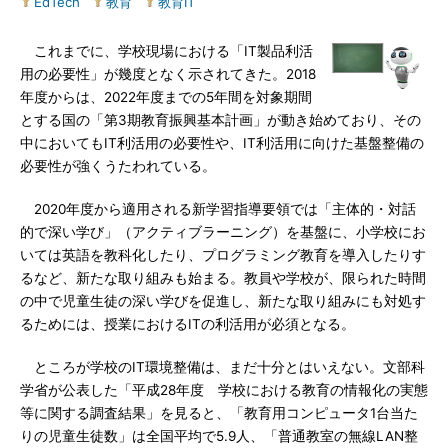
EdTech
|
教育
|
教育IT
これまでに、学校現場における「IT製品利活
用の必要性」が幾度となく示されてきた。2018
年度からは、2022年度までの5年間を対象期間
とする国の「第3期教育振興基本計画」が動き始めており、その
中においてもIT利活用の必要性や、IT利活用に向けた基盤整備の
必要性が強くうたわれている。
2020年度から適用される新学習指導要領では「主体的・対話
的で深い学び」（アクティブラーニング）を基盤に、小学校にお
いては英語を教科化したり、プログラミング教育を導入したりす
るなど、新たな取り組みも始まる。教員や学校が、限られた時間
の中で児童生徒の深い学びを促進し、新たな取り組みにも対処す
るためには、授業におけるITの利活用が必須となる。
ところが学校のIT環境整備は、まだ十分とはいえない。文部科
学省が公表した「平成28年度 学校における教育の情報化の実態
等に関する調査結果」を見ると、「教育用コンピュータ1台当た
りの児童生徒数」は全国平均で5.9人、「普通教室の無線LAN整