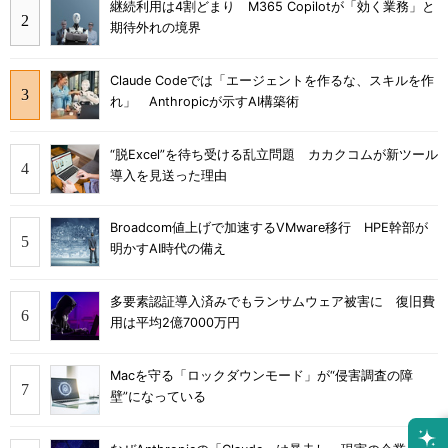
継続利用は4割どまり M365 Copilotが「効く業務」と
期待外れの境界
Claude Codeでは「エージェントを作るな、スキルを作
れ」 Anthropicが示すAI構築術
“脱Excel”を待ち受ける乱立問題 カカクコムが新ツール
導入を見送った理由
Broadcom値上げで加速するVMware移行 HPE幹部が
明かすAI時代の備え
多要素認証導入済みでもランサムウェア被害に 復旧費
用は平均2億7000万円
Macを守る「ロックダウンモード」が“侵害調査の障
壁”になっている