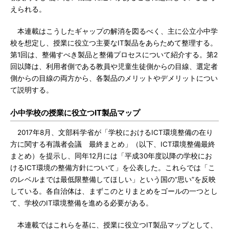
えられる。
本連載はこうしたギャップの解消を図るべく、主に公立小中学
校を想定し、授業に役立つ主要なIT製品をあらためて整理する。
第1回は、整備すべき製品と整備プロセスについて紹介する。第2
回以降は、利用者側である教員や児童生徒側からの目線、選定者
側からの目線の両方から、各製品のメリットやデメリットについ
て説明する。
小中学校の授業に役立つIT製品マップ
2017年8月、文部科学省が「学校におけるICT環境整備の在り
方に関する有識者会議 最終まとめ」（以下、ICT環境整備最終
まとめ）を提示し、同年12月には「平成30年度以降の学校にお
けるICT環境の整備方針について」を公表した。これらでは「こ
のレベルまでは最低限整備してほしい」という国の“思い”を反映
している。各自治体は、まずこのとりまとめをゴールの一つとし
て、学校のIT環境整備を進める必要がある。
本連載ではこれらを基に、授業に役立つIT製品マップとして、