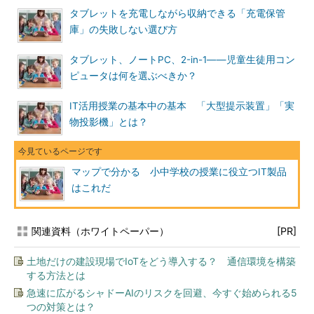
タブレットを充電しながら収納できる「充電保管
庫」の失敗しない選び方
タブレット、ノートPC、2-in-1――児童生徒用コン
ピュータは何を選ぶべきか？
IT活用授業の基本中の基本 「大型提示装置」「実
物投影機」とは？
マップで分かる 小中学校の授業に役立つIT製品
はこれだ
関連資料（ホワイトペーパー）
[PR]
土地だけの建設現場でIoTをどう導入する？ 通信環境を構築
する方法とは
急速に広がるシャドーAIのリスクを回避、今すぐ始められる5
つの対策とは？