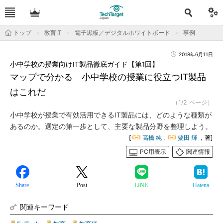
トップ
教育IT
電子黒板／デジタルホワイトボード
事例
2018年6月11日
小中学校の授業向けIT製品徹底ガイド【第1回】
マップで分かる 小中学校の授業に役立つIT製品
はこれだ
（1/2 ページ）
小中学校が授業で有効活用できるIT製品には、どのような種類が
あるのか。選定の第一歩として、主要な製品分野を整理しよう。
[
高橋 純
,
粟田 輝
，著]
PC用表示
関連情報
Share
Post
LINE
Hatena
関連キーワード