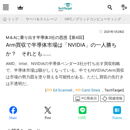
トップ
サーバ＆ストレージ
HPC／グリッドコンピューティング
2021年1月28日
M＆Aに乗り出す半導体3社の思惑【第4回】
Arm買収で半導体市場は「NVIDIA」の一人勝ち
か？ それとも……
AMD、Intel、NVIDIAの半導体ベンダー3社が打ち出す買収戦略
で、半導体市場は騒がしくなっている。中でもNVIDIAのArm買収
は市場の勢力図を塗り替える可能性がある。ただし買収の先行き
は不透明だ。
[
Ed Scannell
,
Carol Sliwa
，TechTarget]
PC用表示
関連情報
Share
Post
LINE
Hatena