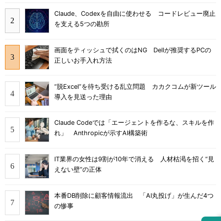
Claude、Codexを自由に使わせる コードレビュー廃止
を支える5つの勘所
画面をティッシュで拭くのはNG Dellが推奨するPCの
正しいお手入れ方法
“脱Excel”を待ち受ける乱立問題 カカクコムが新ツール
導入を見送った理由
Claude Codeでは「エージェントを作るな、スキルを作
れ」 Anthropicが示すAI構築術
IT業界の女性は9割が10年で消える 人材枯渇を招く“見
えない壁”の正体
本番DB削除に顧客情報流出 「AI丸投げ」が生んだ4つ
の惨事