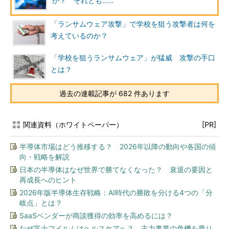
か？ それとも……
「ランサムウェア攻撃」で学校を狙う攻撃者は何を
考えているのか？
「学校を狙うランサムウェア」が猛威 攻撃の手口
とは？
過去の連載記事が 682 件あります
関連資料（ホワイトペーパー）
[PR]
半導体市場はどう推移する？ 2026年以降の動向や各国の傾
向・戦略を解説
日本の半導体はなぜ世界で勝てなくなった？ 衰退の要因と
再成長へのヒント
2026年版半導体生存戦略：AI時代の勝敗を分ける4つの「分
岐点」とは？
SaaSベンダーが商談獲得の効率を高めるには？
なぜ富士フイルムはヘルスケアへ？ 主力事業の危機を乗り