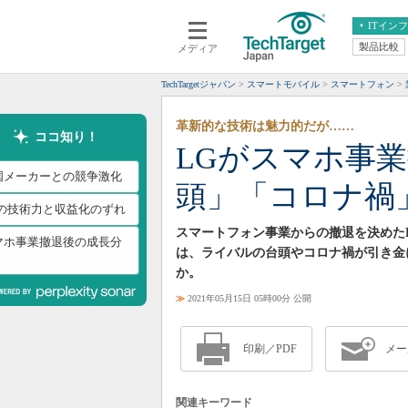
ITイン
製品比較
メディア
クラウド
エンタープライズ
ERP
仮想化
TechTargetジャパン
スマートモバイル
スマートフォン
データ分析
サーバ＆ストレージ
革新的な技術は魅力的だが……
CX
スマートモバイル
ココ知り！
LGがスマホ事
情報系システム
ネットワーク
国メーカーとの競争激化
頭」「コロナ禍
システム運用管理
Gの技術力と収益化のずれ
スマートフォン事業からの撤退を決めたLG 
マホ事業撤退後の成長分
は、ライバルの台頭やコロナ禍が引き金
か。
≫
2021年05月15日 05時00分 公開
印刷／PDF
メー
関連キーワード