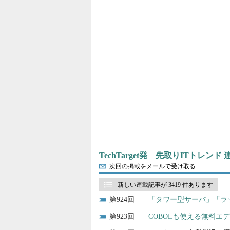
TechTarget発 先取りITトレンド
次回の掲載をメールで受け取る
新しい連載記事が 3419 件あります
924
「タワー型サーバ」「ラ
923
COBOLも使える無料エディタ