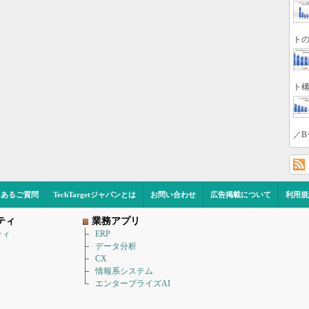
トの
ト構
／B
くあるご質問
TechTargetジャパンとは
お問い合わせ
広告掲載について
利用規
ティ
業務アプリ
ティ
ERP
データ分析
CX
情報系システム
エンタープライズAI