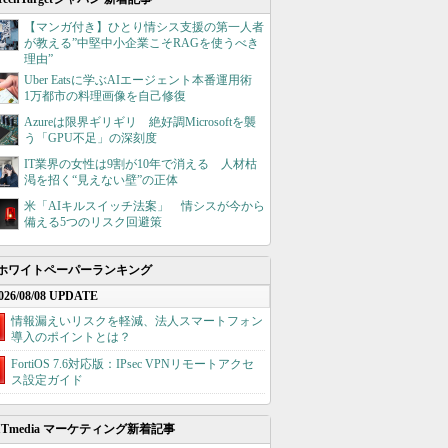
【マンガ付き】ひとり情シス支援の第一人者
が教える”中堅中小企業こそRAGを使うべき
理由”
Uber Eatsに学ぶAIエージェント本番運用術
1万都市の料理画像を自己修復
Azureは限界ギリギリ 絶好調Microsoftを襲
う「GPU不足」の深刻度
IT業界の女性は9割が10年で消える 人材枯
渇を招く“見えない壁”の正体
米「AIキルスイッチ法案」 情シスが今から
備える5つのリスク回避策
ホワイトペーパーランキング
026/08/08 UPDATE
情報漏えいリスクを軽減、法人スマートフォン
導入のポイントとは？
FortiOS 7.6対応版：IPsec VPNリモートアクセ
ス設定ガイド
ITmedia マーケティング新着記事