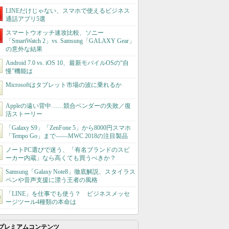
LINEだけじゃない、スマホで使えるビジネス
通話アプリ5選
スマートウオッチ速攻比較、ソニー
「SmartWatch 2」vs. Samsung「GALAXY Gear」
の意外な結果
Android 7.0 vs. iOS 10、最新モバイルOSの“自
慢”機能は
Microsoftはタブレット市場の波に乗れるか
Appleの遠い背中……競合ベンダーの失敗／復
活ストーリー
「Galaxy S9」「ZenFone 5」から8000円スマホ
「Tempo Go」まで――MWC 2018の注目製品
ノートPC選びで迷う、「有名ブランドのスピ
ーカー内蔵」なら高くても買うべきか？
Samsung「Galaxy Note8」徹底解説、スタイラス
ペンや音声支援に漂う王者の風格
「LINE」を仕事でも使う？ ビジネスメッセ
ージツール4種類の本命は
プレミアムコンテンツ