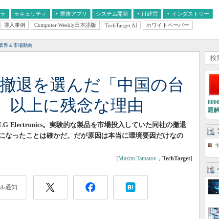
フラ
セキュリティ
業務アプリ
システム開発
IT経営
インダストリー
導入事例
Computer Weekly日本語版
ホワイトペーパー
TechTarget.AI
AI
経営とIT
医療IT
中堅・中小企業とIT
教育IT
業界＆市場動向
業撤退を選んだ「中国の台
」以上に残念な理由
80
題
Electronics。実験的な製品を市場投入していた同社の撤退
になったことは確かだ。だが原因は本当に環境要因だけなの
[
Maxim Tamarov
，
TechTarget
]
ル通知