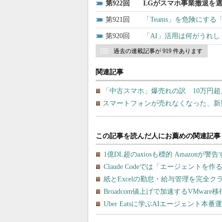
922
LGがスマホ事業撤退を
921
「Teams」を危険にす
920
「AI」活用は何がうれし
過去の連載記事が 919 件あります
関連記事
「中古スマホ」爆売れの訳 10万円超
スマートフォンが売れなくなった、新