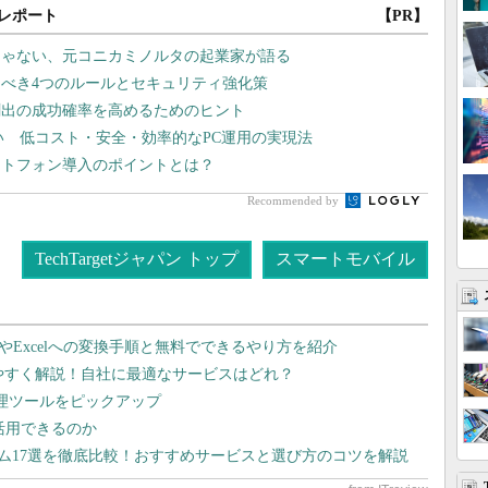
レポート
【PR】
じゃない、元コニカミノルタの起業家が語る
べき4つのルールとセキュリティ強化策
創出の成功確率を高めるためのヒント
い 低コスト・安全・効率的なPC運用の実現法
ートフォン導入のポイントとは？
Recommended by
TechTargetジャパン トップ
スマートモバイル
dやExcelへの変換手順と無料でできるやり方を紹介
りやすく解説！自社に最適なサービスはどれ？
管理ツールをピックアップ
で活用できるのか
テム17選を徹底比較！おすすめサービスと選び方のコツを解説