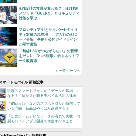
API設計の常識が変わる？ HTTP新
メソッド「QUERY」とセキュリティ
対策を学ぶ
フロンティアAIとサイバーセキュリ
ティ対策の現在地 「17万行のAIコ
ード分析」事例と公的ガイドライン
が示す道筋
「無線LANがつながらない」の苦情
をゼロに 3つの現場に学ぶネットワ
ーク改善術
»
一覧ページへ
スマートモバイル 新着記事
現場のスマートフォンが「データの墓場」に
なる？ 情シスが陥るモバイル活用の死角
「iPhone 13」などのスマホ下取りが急増して
いる理由 新品はやっぱり高過ぎる？
「伝言ゲーム」的なデータの流れで失敗 内
製モバイルアプリ開発で考慮すべきこと
TechTargetジャパン 新着記事