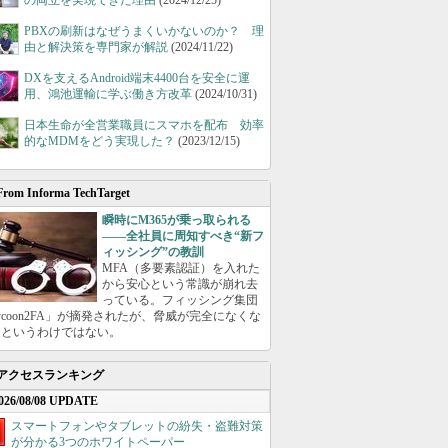
の両立を実現できた理由
(2024/12/25)
PBXの刷新はなぜうまくいかないのか？ 理
由と解決策を専門家が解説
(2024/11/22)
DXを支えるAndroid端末4400台を安全に運
用、鴻池運輸に学ぶ働き方改革
(2024/10/31)
日本生命が全営業職員にスマホを配布 効率
的なMDMをどう実現した？
(2023/12/15)
From Informa TechTarget
瞬時にM365が乗っ取られる
――全社員に周知すべき“新フ
ィッシング”の教訓
MFA（多要素認証）を入れた
から安心という常識が崩れ去
っている。フィッシング集団
ycoon2FA」が摘発されたが、脅威が完全になくな
たというわけではない。
アクセスランキング
026/08/08 UPDATE
スマートフォンやタブレットの紛失・盗難対策
が分かる3つのホワイトペーパー