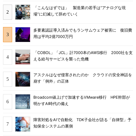
「こんなはずでは」 製造業の若手は“アナログな現
場”に幻滅して辞めていく
多要素認証導入済みでもランサムウェア被害に 復旧費
用は平均2億7000万円
「COBOL」「JCL」計7000本のAWS移行 2000社を支
える給与サービスを襲った危機
アスクルはなぜ侵害されたのか クラウドの安全神話を
崩す「例外」の正体
Broadcom値上げで加速するVMware移行 HPE幹部が
明かすAI時代の備え
障害対処をAIで自動化 TDK子会社が語る「自律型」予
知保全システムの裏側