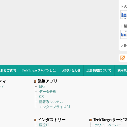
トの
ト構
／B
くあるご質問
TechTargetジャパンとは
お問い合わせ
広告掲載について
利用規
ティ
業務アプリ
ティ
ERP
データ分析
CX
情報系システム
エンタープライズAI
インダストリー
TechTargetサービ
医療IT
ホワイトペーパー