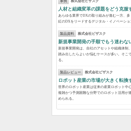
事例
株式会社ビザスク
人材と組織変革の課題をどう克服
あらゆる業界でDXの取り組みが進む一方、
紅のDXをリードするデジタル・イノベーショ
製品資料
株式会社ビザスク
新規事業開発の手順でもう迷わな
新規事業開発は、自社のアセットや組織体制
踏み出したらよいか悩むケースが多い。そこで
る。
製品レビュー
株式会社ビザスク
ロボット産業の市場が大きく転換
世界のロボット産業は従来の産業ロボット中
複雑かつ予測困難な分野でのロボット活用が進
められる。