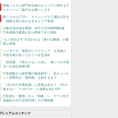
情報システム部門担当者のキャリアに関するア
ンケートにご協力をお願いします
情シスからCTOへ ナインシグマ三浦氏が語る
「経験を掛け合わせるキャリア形成」
大阪広域水道企業団、RPAで月288時間削減
IT未経験の職員が自ら開発できた理由
“もう辞めます”を言わせる「静かな解雇」の最
悪な実情
ベンダーの「蒸気のソフトウェア」を見抜け
IT担当者が知っておくべき交渉術
「技術屋」で終わらないために 情シスが今取
るべき認定資格5選
IT未経験から経営層の相談相手へ 花キューピ
ット星野氏が「便利屋」を脱するまで
「1日1分の作業削減」に意味はある？ DXが
進まない「2つのワナ」と成果を生むKPI
IT投資を「費用」から「戦略」へ サウジ巨大
金融街が示す次世代情シスの理想像
プレミアムコンテンツ