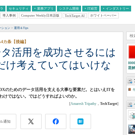
フラ
セキュリティ
業務アプリ
システム開発
IT経営
インダストリー
導入事例
Computer Weekly日本語版
ホワイトペーパー
TechTarget.AI
AI
経営とIT
医療IT
中堅・中小企業とIT
教育IT
ーション
運用＆Tips
る4カ条【後編】
ータ活用を成功させるには
だけ考えていてはいけな
80
題
DXのためのデータ活用を支える大事な要素だ。とはいえITを
わけではない。ではどうすればよいのか。
[
Amaresh Tripathy
，
TechTarget
]
ル通知