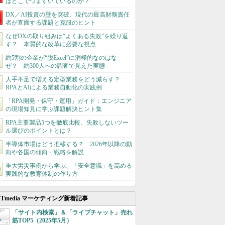
はどこでつまずいているのか？
DX／AI投資の壁を突破、現代の最高財務責任
者が直面する課題と克服のヒント
なぜDXの取り組みは“よくある失敗”を繰り返
す？ 本質的な改革に必要な視点
約5割の企業が“脱Excel”に消極的なのはな
ぜ？ 約300人への調査で見えた実態
人手不足で増える定型業務をどう減らす？
RPAとAIによる業務自動化の実践例
「RPA開発・保守・運用」ガイド：エンジニア
の現場知見に学ぶ課題解決ヒント集
RPA主要製品5つを徹底比較、失敗しないツー
ル選びのポイントとは？
半導体市場はどう推移する？ 2026年以降の動
向や各国の傾向・戦略を解説
重大労災事例から学ぶ、「安全意識」を高める
実践的な教育体制の作り方
ITmedia マーケティング新着記事
「サイト内検索」＆「ライブチャット」売れ
筋TOP5（2025年5月）