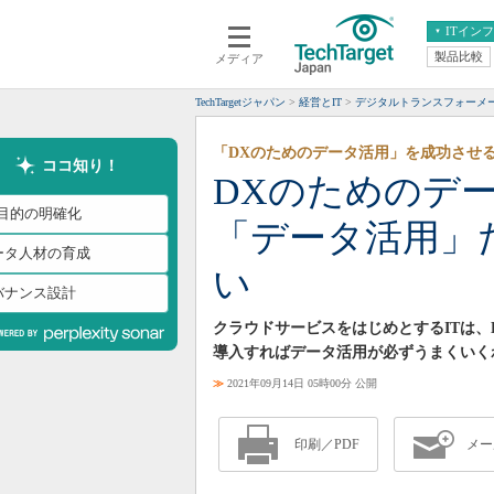
ITイン
製品比較
メディア
クラウド
エンタープライズ
ERP
仮想化
TechTargetジャパン
経営とIT
デジタルトランスフォーメ
データ分析
サーバ＆ストレージ
「DXのためのデータ活用」を成功させ
CX
スマートモバイル
ココ知り！
DXのためのデ
情報系システム
ネットワーク
X目的の明確化
「データ活用」
システム運用管理
ータ人材の育成
い
バナンス設計
クラウドサービスをはじめとするITは、
導入すればデータ活用が必ずうまくいく
≫
2021年09月14日 05時00分 公開
印刷／PDF
メー