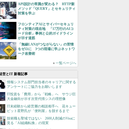
API設計の常識が変わる？ HTTP新
メソッド「QUERY」とセキュリティ
対策を学ぶ
フロンティアAIとサイバーセキュリ
ティ対策の現在地 「17万行のAIコ
ード分析」事例と公的ガイドライン
が示す道筋
「無線LANがつながらない」の苦情
をゼロに 3つの現場に学ぶネットワ
ーク改善術
»
一覧ページへ
経営とIT 新着記事
情報システム部門担当者のキャリアに関する
アンケートにご協力をお願いします
IT投資を「費用」から「戦略」へ サウジ巨
大金融街が示す次世代情シスの理想像
IT未経験から経営層の相談相手へ 花キュー
ピット星野氏が「便利屋」を脱するまで
技術職も聖域ではない 2600人削減のVisaに
見る「AI組織転換」の現実