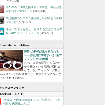
(2025/8/29)
2025年の「IT導入補助金」で中堅・中小が導
入すべき2つのツール
(2025/3/31)
申請業務のシステム化が難しい理由とその解
決策とは
(2024/9/27)
運用・管理はお任せ 生成AIを安全に活用で
きるRPAプラットフォーム
(2024/5/16)
From Informa TechTarget
瞬時にM365が乗っ取られる
――全社員に周知すべき“新フ
ィッシング”の教訓
MFA（多要素認証）を入れた
から安心という常識が崩れ去
っている。フィッシング集団
ycoon2FA」が摘発されたが、脅威が完全になくな
たというわけではない。
アクセスランキング
026/08/08 UPDATE
DX導入企業の3割超がむしろ「負担増」 9割
が陥る“内製化のわな”