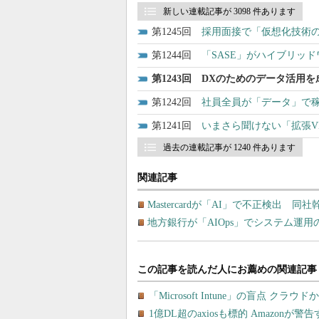
新しい連載記事が 3098 件あります
1245
採用面接で「仮想化技術の
1244
「SASE」がハイブリッ
1243
DXのためのデータ活用
1242
社員全員が「データ」で
1241
いまさら聞けない「拡張V
過去の連載記事が 1240 件あります
関連記事
Mastercardが「AI」で不正検出 
地方銀行が「AIOps」でシステム運用