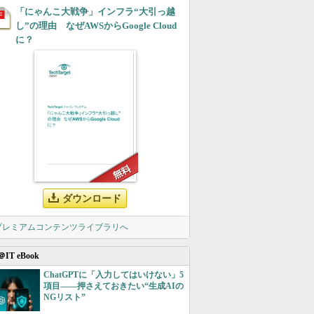
「にゃんこ大戦争」インフラ“大引っ越
し”の理由 なぜAWSからGoogle Cloud
に？
ダウンロード
 プレミアムコンテンツライブラリへ
＠IT eBook
ChatGPTに「入力してはいけない」5
項目――押さえておきたい“生成AIの
NGリスト”