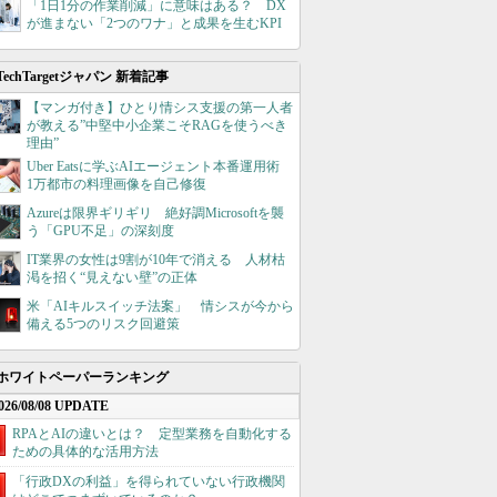
「1日1分の作業削減」に意味はある？ DX
が進まない「2つのワナ」と成果を生むKPI
TechTargetジャパン 新着記事
【マンガ付き】ひとり情シス支援の第一人者
が教える”中堅中小企業こそRAGを使うべき
理由”
Uber Eatsに学ぶAIエージェント本番運用術
1万都市の料理画像を自己修復
Azureは限界ギリギリ 絶好調Microsoftを襲
う「GPU不足」の深刻度
IT業界の女性は9割が10年で消える 人材枯
渇を招く“見えない壁”の正体
米「AIキルスイッチ法案」 情シスが今から
備える5つのリスク回避策
ホワイトペーパーランキング
026/08/08 UPDATE
RPAとAIの違いとは？ 定型業務を自動化する
ための具体的な活用方法
「行政DXの利益」を得られていない行政機関