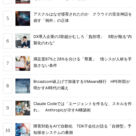
アスクルはなぜ侵害されたのか クラウドの安全神話を
崩す「例外」の正体
DX導入企業の3割超がむしろ「負担増」 9割が陥る“内
製化のわな”
満足度87%と28%を分ける「尊重」 情シスが人材を手
放さない条件
Broadcom値上げで加速するVMware移行 HPE幹部が
明かすAI時代の備え
Claude Codeでは「エージェントを作るな、スキルを作
れ」 Anthropicが示すAI構築術
障害対処をAIで自動化 TDK子会社が語る「自律型」予
知保全システムの裏側