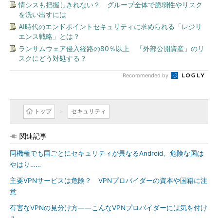
情シスも把握しきれない？ グループ全体で脆弱性やリスク
を洗い出すには
AI時代のエンドポイントセキュリティに求められる「レジリ
エンス戦略」とは？
ランサムウェア侵入経路の80％以上 「外部公開資産」のリ
スクにどう対処する？
Recommended by
トップ
セキュリティ
関連記事
同機種でも国ごとにセキュリティが異なるAndroid、危険な国は
やはり……
主要VPNサービスは危険？ VPNプロバイダーの資本や国籍に注
意
有害なVPNの見分け方――こんなVPNプロバイダーには気を付け