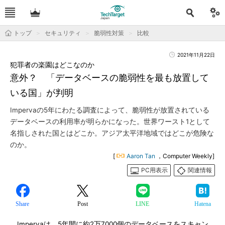
トップ
セキュリティ
脆弱性対策
比較
2021年11月22日
犯罪者の楽園はどこなのか
意外？ 「データベースの脆弱性を最も放置して
いる国」が判明
Impervaの5年にわたる調査によって、脆弱性が放置されている
データベースの利用率が明らかになった。世界ワースト1として
名指しされた国とはどこか。アジア太平洋地域ではどこが危険な
のか。
[
Aaron Tan
，Computer Weekly]
PC用表示
関連情報
Share
Post
LINE
Hatena
Impervaは、5年間に約2万7000個のデータベースをスキャン