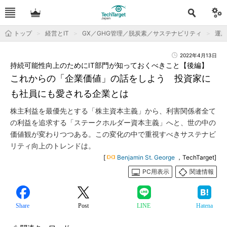
トップ
経営とIT
GX／GHG管理／脱炭素／サステナビリティ
運用
2022年4月13日
持続可能性向上のためにIT部門が知っておくべきこと【後編】
これからの「企業価値」の話をしよう 投資家に
も社員にも愛される企業とは
株主利益を最優先とする「株主資本主義」から、利害関係者全て
の利益を追求する「ステークホルダー資本主義」へと、世の中の
価値観が変わりつつある。この変化の中で重視すべきサステナビ
リティ向上のトレンドは。
[
Benjamin St. George
，TechTarget]
PC用表示
関連情報
Share
Post
LINE
Hatena