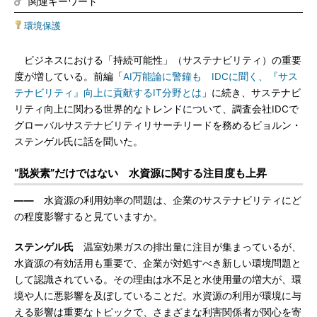
関連キーワード
環境保護
ビジネスにおける「持続可能性」（サステナビリティ）の重要
度が増している。前編「
AI万能論に警鐘も IDCに聞く、『サス
テナビリティ』向上に貢献するIT分野とは
」に続き、サステナビ
リティ向上に関わる世界的なトレンドについて、調査会社IDCで
グローバルサステナビリティリサーチリードを務めるビョルン・
ステンゲル氏に話を聞いた。
“脱炭素”だけではない 水資源に関する注目度も上昇
――
水資源の利用効率の問題は、企業のサステナビリティにど
の程度影響すると見ていますか。
ステンゲル氏
温室効果ガスの排出量に注目が集まっているが、
水資源の有効活用も重要で、企業が対処すべき新しい環境問題と
して認識されている。その理由は水不足と水使用量の増大が、環
境や人に悪影響を及ぼしていることだ。水資源の利用が環境に与
える影響は重要なトピックで、さまざまな利害関係者が関心を寄