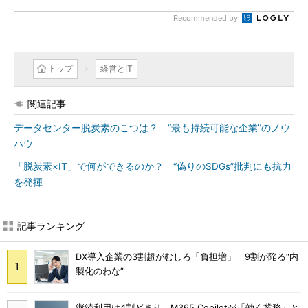
Recommended by
トップ
経営とIT
関連記事
データセンター脱炭素のこつは？ “最も持続可能な企業”のノウ
ハウ
「脱炭素×IT」で何ができるのか？ “偽りのSDGs”批判にも抗力
を発揮
記事ランキング
DX導入企業の3割超がむしろ「負担増」 9割が陥る“内
製化のわな”
継続利用は4割どまり M365 Copilotが「効く業務」と