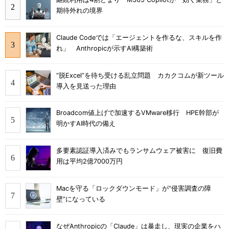
期待外れの境界
Claude Codeでは「エージェントを作るな、スキルを作
れ」 Anthropicが示すAI構築術
“脱Excel”を待ち受ける乱立問題 カカクコムが新ツール
導入を見送った理由
Broadcom値上げで加速するVMware移行 HPE幹部が
明かすAI時代の備え
多要素認証導入済みでもランサムウェア被害に 復旧費
用は平均2億7000万円
Macを守る「ロックダウンモード」が“侵害調査の障
壁”になっている
なぜAnthropicの「Claude」は暴走し、現実の企業をハ