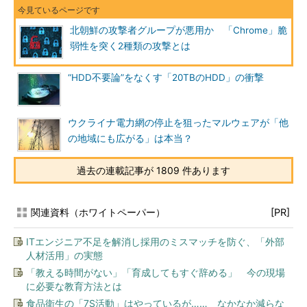
北朝鮮の攻撃者グループが悪用か 「Chrome」脆
弱性を突く2種類の攻撃とは
“HDD不要論”をなくす「20TBのHDD」の衝撃
ウクライナ電力網の停止を狙ったマルウェアが「他
の地域にも広がる」は本当？
過去の連載記事が 1809 件あります
関連資料（ホワイトペーパー）
[PR]
ITエンジニア不足を解消し採用のミスマッチを防ぐ、「外部
人材活用」の実態
「教える時間がない」「育成してもすぐ辞める」 今の現場
に必要な教育方法とは
食品衛生の「7S活動」はやっているが…… なかなか減らな