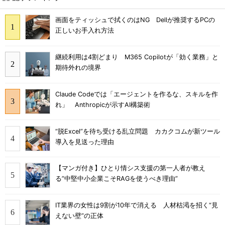
画面をティッシュで拭くのはNG Dellが推奨するPCの
正しいお手入れ方法
継続利用は4割どまり M365 Copilotが「効く業務」と
期待外れの境界
Claude Codeでは「エージェントを作るな、スキルを作
れ」 Anthropicが示すAI構築術
“脱Excel”を待ち受ける乱立問題 カカクコムが新ツール
導入を見送った理由
【マンガ付き】ひとり情シス支援の第一人者が教え
る”中堅中小企業こそRAGを使うべき理由”
IT業界の女性は9割が10年で消える 人材枯渇を招く“見
えない壁”の正体