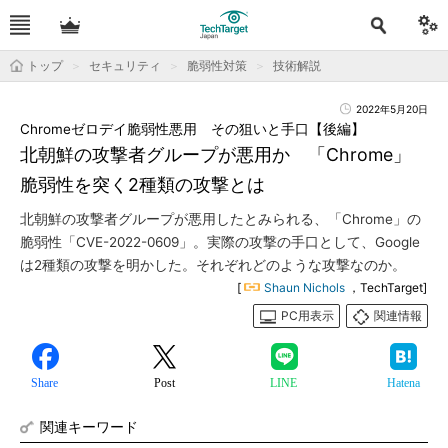
トップ
セキュリティ
脆弱性対策
技術解説
2022年5月20日
Chromeゼロデイ脆弱性悪用 その狙いと手口【後編】
北朝鮮の攻撃者グループが悪用か 「Chrome」
脆弱性を突く2種類の攻撃とは
北朝鮮の攻撃者グループが悪用したとみられる、「Chrome」の
脆弱性「CVE-2022-0609」。実際の攻撃の手口として、Google
は2種類の攻撃を明かした。それぞれどのような攻撃なのか。
[
Shaun Nichols
，TechTarget]
PC用表示
関連情報
Share
Post
LINE
Hatena
関連キーワード