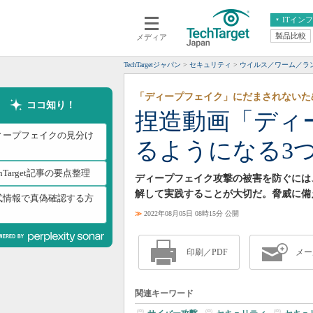
ITイン
製品比較
メディア
クラウド
エンタープライズ
ERP
仮想化
TechTargetジャパン
セキュリティ
ウイルス／ワーム／ラ
データ分析
サーバ＆ストレージ
「ディープフェイク」にだまされないた
CX
スマートモバイル
ココ知り！
捏造動画「ディ
情報系システム
ネットワーク
ィープフェイクの見分け
るようになる3
システム運用管理
chTarget記事の要点整理
ディープフェイク攻撃の被害を防ぐには
解して実践することが大切だ。脅威に備
式情報で真偽確認する方
≫
2022年08月05日 08時15分 公開
印刷／PDF
メー
関連キーワード