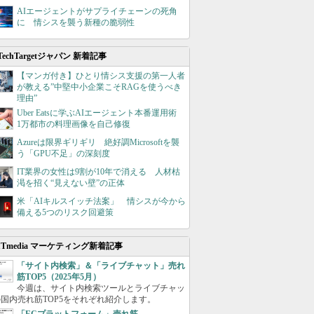
AIエージェントがサプライチェーンの死角
に 情シスを襲う新種の脆弱性
TechTargetジャパン 新着記事
【マンガ付き】ひとり情シス支援の第一人者
が教える”中堅中小企業こそRAGを使うべき
理由”
Uber Eatsに学ぶAIエージェント本番運用術
1万都市の料理画像を自己修復
Azureは限界ギリギリ 絶好調Microsoftを襲
う「GPU不足」の深刻度
IT業界の女性は9割が10年で消える 人材枯
渇を招く“見えない壁”の正体
米「AIキルスイッチ法案」 情シスが今から
備える5つのリスク回避策
ITmedia マーケティング新着記事
「サイト内検索」＆「ライブチャット」売れ
筋TOP5（2025年5月）
今週は、サイト内検索ツールとライブチャッ
国内売れ筋TOP5をそれぞれ紹介します。