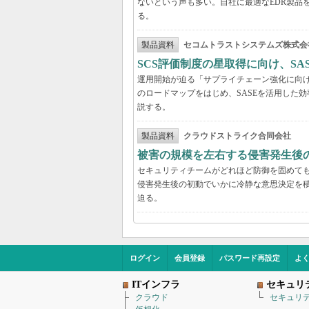
ないという声も多い。自社に最適なEDR製品
る。
製品資料
セコムトラストシステムズ株式会
SCS評価制度の星取得に向け、S
運用開始が迫る「サプライチェーン強化に向け
のロードマップをはじめ、SASEを活用した
説する。
製品資料
クラウドストライク合同会社
被害の規模を左右する侵害発生後の
セキュリティチームがどれほど防御を固めて
侵害発生後の初動でいかに冷静な意思決定を積
迫る。
ログイン
会員登録
パスワード再設定
よ
ITインフラ
セキュリ
クラウド
セキュリ