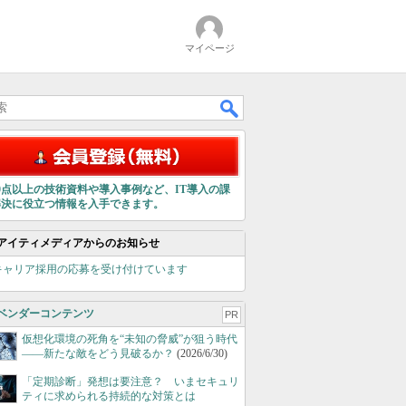
マイページ
00点以上の技術資料や導入事例など、IT導入の課
解決に役立つ情報を入手できます。
アイティメディアからのお知らせ
キャリア採用の応募を受け付けています
ベンダーコンテンツ
PR
仮想化環境の死角を“未知の脅威”が狙う時代
――新たな敵をどう見破るか？
(2026/6/30)
「定期診断」発想は要注意？ いまセキュリ
ティに求められる持続的な対策とは