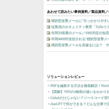
あわせて読みたい事例資料／製品資料／
標的型攻撃メールに“引っかかりやす
従業員のセキュリティ教育「ToDo
年間50億通のメール／SMS判定の
年間4000件送信される“標的型攻撃
標的型攻撃メールを見破るには？ 
PDFを編集する方法を徹底解説！Wor
【図解】VPNの4種類の違いをわか
Githubだけじゃない？ソースコード
chatGPTで何ができる？どんな仕事