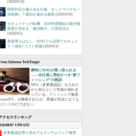
(2026/6/24)
障害対応の属人化を打破 ネットワークを一
括制御して復旧を速める秘策
(2026/6/19)
セキュリティの転機 2026年度開始の新評価
制度が求める「復旧能力」の実現法は
(2026/6/5)
新規導入はなし M365フル活用でセキュリ
ティ強化×コスト削減
(2026/6/3)
From Informa TechTarget
瞬時にM365が乗っ取られる
――全社員に周知すべき“新フ
ィッシング”の教訓
MFA（多要素認証）を入れた
から安心という常識が崩れ去
っている。フィッシング集団
ycoon2FA」が摘発されたが、脅威が完全になくな
たというわけではない。
アクセスランキング
026/08/07 UPDATE
多要素認証導入済みでもランサムウェア被害