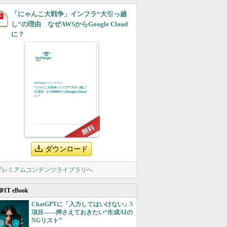
「にゃんこ大戦争」インフラ“大引っ越
し”の理由 なぜAWSからGoogle Cloud
に？
ダウンロード
 プレミアムコンテンツライブラリへ
＠IT eBook
ChatGPTに「入力してはいけない」5
項目――押さえておきたい“生成AIの
NGリスト”