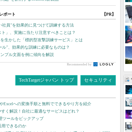
レポート
【PR】
い社員”を効果的に見つけて訓練する方法
リスト」、実施に当たり注意すべきことは？
知見を生かした「標的型攻撃訓練サービス」とは
メール”、効果的な訓練に必要なものは？
サンプル文面を例に傾向を解説
Recommended by
TechTargetジャパン トップ
セキュリティ
dやExcelへの変換手順と無料でできるやり方を紹介
りやすく解説！自社に最適なサービスはどれ？
管理ツールをピックアップ
で活用できるのか