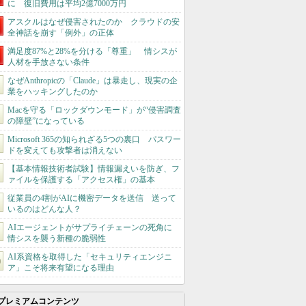
に 復旧費用は平均2億7000万円
アスクルはなぜ侵害されたのか クラウドの安
全神話を崩す「例外」の正体
満足度87%と28%を分ける「尊重」 情シスが
人材を手放さない条件
なぜAnthropicの「Claude」は暴走し、現実の企
業をハッキングしたのか
Macを守る「ロックダウンモード」が“侵害調査
の障壁”になっている
Microsoft 365の知られざる5つの裏口 パスワー
ドを変えても攻撃者は消えない
【基本情報技術者試験】情報漏えいを防ぎ、フ
ァイルを保護する「アクセス権」の基本
従業員の4割がAIに機密データを送信 送って
いるのはどんな人？
AIエージェントがサプライチェーンの死角に
情シスを襲う新種の脆弱性
AI系資格を取得した「セキュリティエンジニ
ア」こそ将来有望になる理由
プレミアムコンテンツ