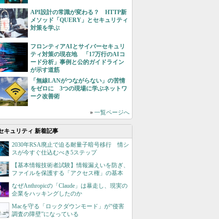
API設計の常識が変わる？ HTTP新
メソッド「QUERY」とセキュリティ
対策を学ぶ
フロンティアAIとサイバーセキュリ
ティ対策の現在地 「17万行のAIコ
ード分析」事例と公的ガイドライン
が示す道筋
「無線LANがつながらない」の苦情
をゼロに 3つの現場に学ぶネットワ
ーク改善術
»
一覧ページへ
セキュリティ 新着記事
2030年RSA廃止で迫る耐量子暗号移行 情シ
スが今すぐ仕込むべき5ステップ
【基本情報技術者試験】情報漏えいを防ぎ、
ファイルを保護する「アクセス権」の基本
なぜAnthropicの「Claude」は暴走し、現実の
企業をハッキングしたのか
Macを守る「ロックダウンモード」が“侵害
調査の障壁”になっている