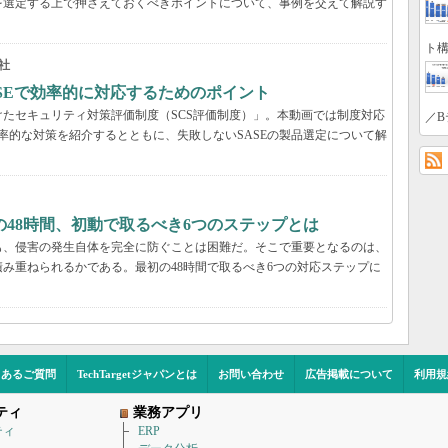
を選定する上で押さえておくべきポイントについて、事例を交えて解説す
ト構
社
ASEで効率的に対応するためのポイント
たセキュリティ対策評価制度（SCS評価制度）」。本動画では制度対応
／B
効率的な対策を紹介するとともに、失敗しないSASEの製品選定について解
48時間、初動で取るべき6つのステップとは
も、侵害の発生自体を完全に防ぐことは困難だ。そこで重要となるのは、
み重ねられるかである。最初の48時間で取るべき6つの対応ステップに
くあるご質問
TechTargetジャパンとは
お問い合わせ
広告掲載について
利用規
ティ
業務アプリ
ティ
ERP