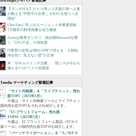
TechTargetジャパン 新着記事
【マンガ付き】ひとり情シス支援の第一人者
が教える”中堅中小企業こそRAGを使うべき
理由”
Uber Eatsに学ぶAIエージェント本番運用術
1万都市の料理画像を自己修復
Azureは限界ギリギリ 絶好調Microsoftを襲
う「GPU不足」の深刻度
IT業界の女性は9割が10年で消える 人材枯
渇を招く“見えない壁”の正体
米「AIキルスイッチ法案」 情シスが今から
備える5つのリスク回避策
ITmedia マーケティング新着記事
「サイト内検索」＆「ライブチャット」売れ
筋TOP5（2025年5月）
今週は、サイト内検索ツールとライブチャッ
国内売れ筋TOP5をそれぞれ紹介します。
「ECプラットフォーム」売れ筋
TOP10（2025年5月）
今週は、ECプラットフォーム製品（ECサイ
築ツール）の国内売れ筋TOP10を紹介します。
「パーソナライゼーション」＆「A／Bテス