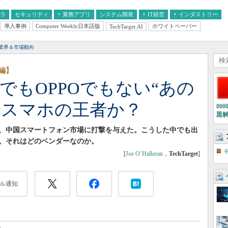
フラ
セキュリティ
業務アプリ
システム開発
IT経営
インダストリー
導入事例
Computer Weekly日本語版
ホワイトペーパー
TechTarget.AI
AI
経営とIT
医療IT
中堅・中小企業とIT
教育IT
業界＆市場動向
編】
omiでもOPPOでもない“あの
華スマホの王者か？
80
題
、中国スマートフォン市場に打撃を与えた。こうした中でも出
。それはどのベンダーなのか。
[
Joe O’Halloran
，
TechTarget
]
ル通知