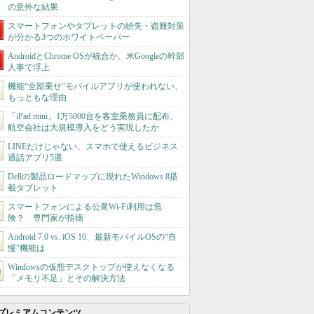
の意外な結果
スマートフォンやタブレットの紛失・盗難対策
が分かる3つのホワイトペーパー
AndroidとChrome OSが統合か、米Googleの幹部
人事で浮上
機能“全部乗せ”モバイルアプリが使われない、
もっともな理由
「iPad mini」1万5000台を客室乗務員に配布、
航空会社は大規模導入をどう実現したか
LINEだけじゃない、スマホで使えるビジネス
通話アプリ5選
Dellの製品ロードマップに現れたWindows 8搭
載タブレット
スマートフォンによる公衆Wi-Fi利用は危
険？ 専門家が指摘
Android 7.0 vs. iOS 10、最新モバイルOSの“自
慢”機能は
Windowsの仮想デスクトップが使えなくなる
「メモリ不足」とその解決方法
プレミアムコンテンツ