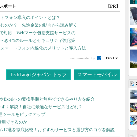
レポート
【PR】
ートフォン導入のポイントとは？
う進むのか？ 先進企業の動向から読み解く
まで対応 Webマーケ包括支援サービスの...
べき4つのルールとセキュリティ強化策
、スマートフォン内線化のメリットと導入方法
Recommended by
TechTargetジャパン トップ
スマートモバイル
dやExcelへの変換手順と無料でできるやり方を紹介
りやすく解説！自社に最適なサービスはどれ？
管理ツールをピックアップ
で活用できるのか
テム17選を徹底比較！おすすめサービスと選び方のコツを解説