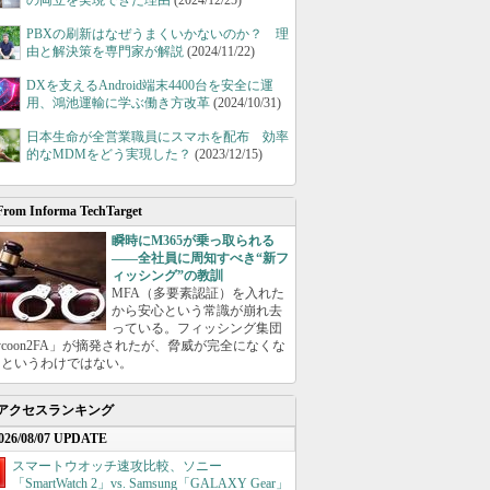
の両立を実現できた理由
(2024/12/25)
PBXの刷新はなぜうまくいかないのか？ 理
由と解決策を専門家が解説
(2024/11/22)
DXを支えるAndroid端末4400台を安全に運
用、鴻池運輸に学ぶ働き方改革
(2024/10/31)
日本生命が全営業職員にスマホを配布 効率
的なMDMをどう実現した？
(2023/12/15)
From Informa TechTarget
瞬時にM365が乗っ取られる
――全社員に周知すべき“新フ
ィッシング”の教訓
MFA（多要素認証）を入れた
から安心という常識が崩れ去
っている。フィッシング集団
ycoon2FA」が摘発されたが、脅威が完全になくな
たというわけではない。
アクセスランキング
026/08/07 UPDATE
スマートウオッチ速攻比較、ソニー
「SmartWatch 2」vs. Samsung「GALAXY Gear」