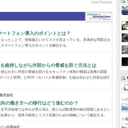
マートフォン導入のポイントとは？
となったことで、情報漏えいのリスクが高まっている。具体的な問題点を
人スマートフォン導入のポイントを解説する。
率を維持しながら外部からの脅威を防ぐ方法とは
を損なわずに外部の脅威を防げるセキュリティ体制の構築は急務の課題
デバイス管理）とMTD（モバイル脅威防御）を組み合わせた対策を紹介
株式会社
トの
来志向の働き方への移行はどう進むのか？
アジア太平洋地域では48％が導入済み、残りも試験運用や検討段階にあるとい
の調査結果から、競争力維持とリスク回避のための戦略について解説する。
ト構
パン合同会社