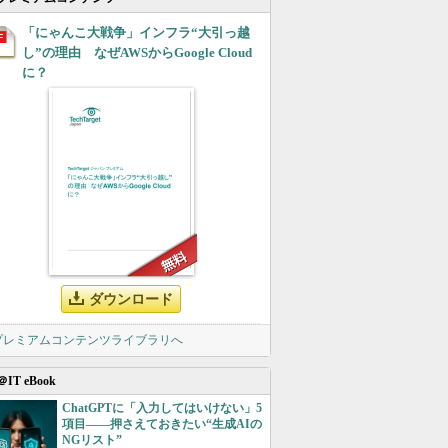
「にゃんこ大戦争」インフラ“大引っ越
し”の理由 なぜAWSからGoogle Cloud
に？
ダウンロード
 プレミアムコンテンツライブラリへ
＠IT eBook
ChatGPTに「入力してはいけない」5
項目――押さえておきたい“生成AIの
NGリスト”