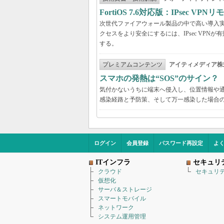
FortiOS 7.6対応版：IPsec 
次世代ファイアウォール製品の中で高い導入実績を
クセスをより安全にするには、IPsec VPNが有効
する。
プレミアムコンテンツ
アイティメディア株
スマホの発熱は“SOS”のサイン
気付かないうちに端末へ侵入し、位置情報や
感染経路と予防策、そして万一感染した場合
ログイン
会員登録
パスワード再設定
よ
ITインフラ
セキュリ
クラウド
セキュリ
仮想化
サーバ＆ストレージ
スマートモバイル
ネットワーク
システム運用管理