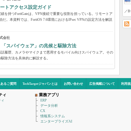
VPNリモートアクセス設定ガイド
／B
持つFortiGateは、VPN接続で重要な役割を担っている。リモートア
だ。本資料では、FortiOS 7.6環境におけるIPsec VPNの設定方法を解説
式会社
？ 「スパイウェア」の兆候と駆除方法
通話履歴、カメラやマイクまで悪用するモバイル向けスパイウェア。その
の駆除方法を具体的に解説する。
くあるご質問
TechTargetジャパンとは
お問い合わせ
広告掲載について
利用規
ティ
業務アプリ
ティ
ERP
データ分析
CX
情報系システム
エンタープライズAI