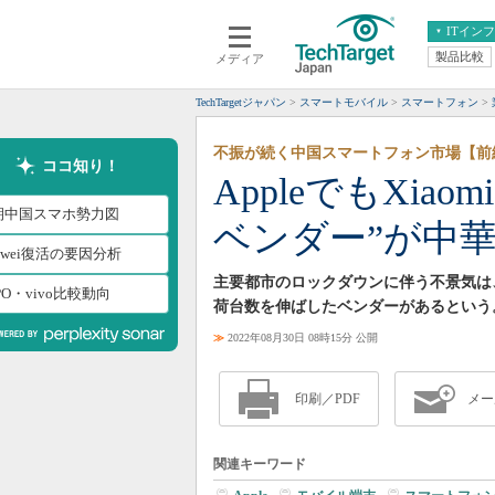
ITイン
製品比較
メディア
クラウド
エンタープライズ
ERP
仮想化
TechTargetジャパン
スマートモバイル
スマートフォン
データ分析
サーバ＆ストレージ
不振が続く中国スマートフォン市場【前
CX
スマートモバイル
ココ知り！
AppleでもXia
情報系システム
ネットワーク
期中国スマホ勢力図
ベンダー”が中
システム運用管理
awei復活の要因分析
主要都市のロックダウンに伴う不景気は
PO・vivo比較動向
荷台数を伸ばしたベンダーがあるという
≫
2022年08月30日 08時15分 公開
印刷／PDF
メー
関連キーワード