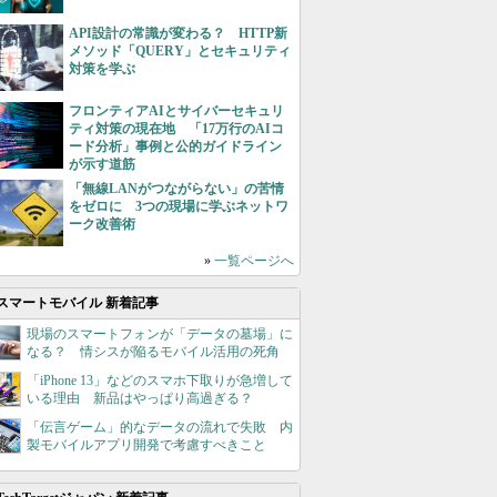
API設計の常識が変わる？ HTTP新
メソッド「QUERY」とセキュリティ
対策を学ぶ
フロンティアAIとサイバーセキュリ
ティ対策の現在地 「17万行のAIコ
ード分析」事例と公的ガイドライン
が示す道筋
「無線LANがつながらない」の苦情
をゼロに 3つの現場に学ぶネットワ
ーク改善術
»
一覧ページへ
スマートモバイル 新着記事
現場のスマートフォンが「データの墓場」に
なる？ 情シスが陥るモバイル活用の死角
「iPhone 13」などのスマホ下取りが急増して
いる理由 新品はやっぱり高過ぎる？
「伝言ゲーム」的なデータの流れで失敗 内
製モバイルアプリ開発で考慮すべきこと