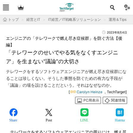
トップ
経営とIT
IT経営／IT戦略系ソリューション
運用＆Tips
2023年8月4日
エンジニアの「テレワークで燃え尽き症候群」を防ぐ方法【後
編】
「テレワークのせいでやる気をなくすエンジニ
ア」を生まない“議論”の大切さ
テレワークをするソフトウェアエンジニアが燃え尽き症候群にな
ることは珍しくない。そうした事態を防ぐための有力な手段が
「議論」の場を設けることだという。それはなぜなのか。
[
Carolyn Heinze
，TechTarget]
PC用表示
関連情報
Share
Post
LINE
Hatena
テレワークをするソフトウェアエンジニアの周りには、燃え尽