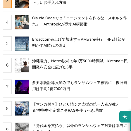
正しいお手入れ方法
Claude Codeでは「エージェントを作るな、スキルを作
れ」 Anthropicが示すAI構築術
Broadcom値上げで加速するVMware移行 HPE幹部が
明かすAI時代の備え
沖縄電力、Notes脱却で年1万5000時間減 kintone市民
開発を安全に広げた6手
多要素認証導入済みでもランサムウェア被害に 復旧費
用は平均2億7000万円
【マンガ付き】ひとり情シス支援の第一人者が教え
る”中堅中小企業こそRAGを使うべき理由”
「身代金を支払う」以外のランサムウェア対策は本当に