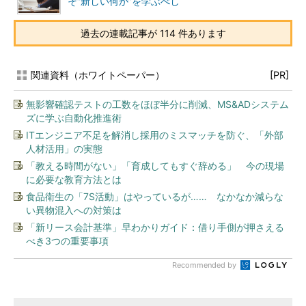
そ“新しい何か”を学ぶべし
過去の連載記事が 114 件あります
関連資料（ホワイトペーパー）
[PR]
無影響確認テストの工数をほぼ半分に削減、MS&ADシステム
ズに学ぶ自動化推進術
ITエンジニア不足を解消し採用のミスマッチを防ぐ、「外部
人材活用」の実態
「教える時間がない」「育成してもすぐ辞める」 今の現場
に必要な教育方法とは
食品衛生の「7S活動」はやっているが…… なかなか減らな
い異物混入への対策は
「新リース会計基準」早わかりガイド：借り手側が押さえる
べき3つの重要事項
Recommended by